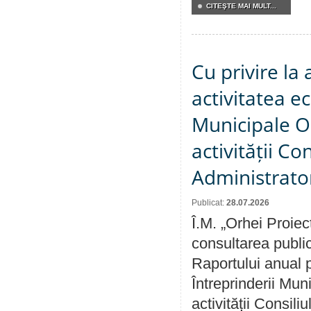
CITEŞTE MAI MULT...
Cu privire la
activitatea e
Municipale O
activității Co
Administrator
Publicat:
28.07.2026
Î.M. „Orhei Proiec
consultarea public
Raportului anual p
Întreprinderii M
activității Consili