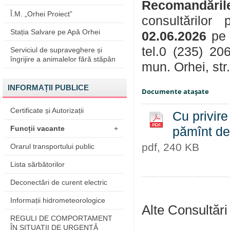
Recomandăril
Î.M. „Orhei Proiect”
consultărilor
Stația Salvare pe Apă Orhei
02.06.2026
pe 
tel.0 (235) 20
Serviciul de supraveghere și
îngrijire a animalelor fără stăpân
mun. Orhei, str
INFORMAȚII PUBLICE
Documente ataşate
Certificate și Autorizații
Cu privire
Funcții vacante
+
pămînt de 
pdf, 240 KB
Orarul transportului public
Lista sărbătorilor
Deconectări de curent electric
Informații hidrometeorologice
Alte Consultări
REGULI DE COMPORTAMENT
ÎN SITUAŢII DE URGENŢĂ