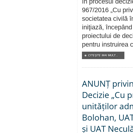
în procesul decizi
967/2016 „Cu priv
societatea civilă 
iniţiază, începân
proiectului de dec
pentru instruirea c
CITEŞTE MAI MULT...
ANUNȚ privin
Decizie „Cu p
unităților ad
Bolohan, UAT 
și UAT Necul