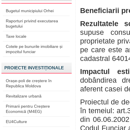
Beneficiarii p
Bugetul municipiului Orhei
Raporturi privind executarea
Rezultatele 
bugetului
supuse consul
Taxe locale
proprietate pri
Cotele pe bunurile imobiliare și
pe care este a
impozitul funciar
cadastral 6401
PROIECTE INVESTIȚIONALE
Impactul est
dobândirea dre
Orașe-poli de creștere în
Republica Moldova
aferent casei de
Revitalizare urbană
Proiectul de de
Primarii pentru Creștere
în temeiul: art
Economică (M4EG)
din 06.06.2002; 
EU4Culture
Codul Funciar a