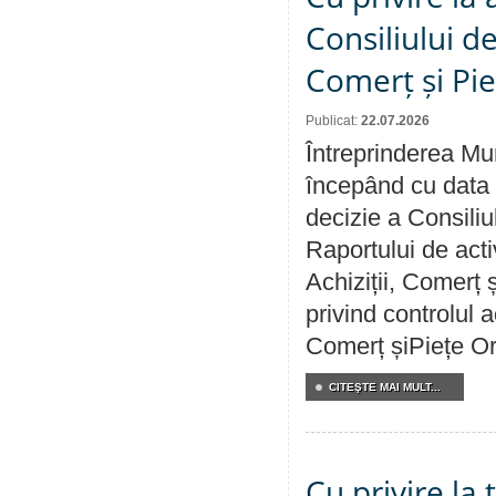
Consiliului de
Comerț și Pie
Publicat:
22.07.2026
Întreprinderea Mun
începând cu data 
decizie a Consiliu
Raportului de activ
Achiziții, Comerț 
privind controlul a
Comerț șiPiețe Or
CITEŞTE MAI MULT...
Cu privire la