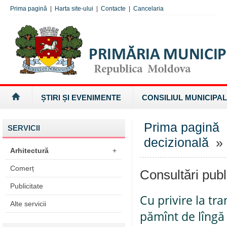
Prima pagină
|
Harta site-ului
|
Contacte
|
Cancelaria
ȘTIRI ȘI EVENIMENTE
CONSILIUL MUNICIPAL
Prima pagină
SERVICII
decizională
» 
Arhitectură
+
Comerț
Consultări publ
Publicitate
Cu privire la tr
Alte servicii
pămînt de lîngă 