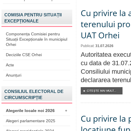
Cu privire la
COMISIA PENTRU SITUAȚII
EXCEPȚIONALE
terenului pro
UAT Orhei
Componența Comisiei pentru
Situații Excepționale în municipiul
Orhei
Publicat:
31.07.2026
Autoritatea execut
Deciziile CSE Orhei
cu data de 31.07.
Acte
Consiliului munici
Anunțuri
declararea terenul
CONSILIUL ELECTORAL DE
CITEŞTE MAI MULT...
CIRCUMSCRIPȚIE
Alegerile locale noi 2026
+
Cu privire la 
Alegeri parlamentare 2025
locațiune fun