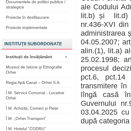
Documentele de politici publice /
ale Codului Adm
strategice
lit.b) și lit.d
Proiecte în desfășurare
nr.436-XVI din 2
Proiecte implementate
administrarea ș
04.05.2007; art.5
INSTITUȚII SUBORDONATE
alin.(1), lit.a)
Instituții de învățământ
+
25.02.1998; art
procesul decizi
Muzeul de Istorie şi Etnografie
Orhei
pct.6, pct.1
Regia Apă Canal – Orhei S.A.
transmitere în 
Î.M. Servicii Comunal - Locative
lîngă casă în
Orhei
Guvernului nr.
Î.M. Achiziții, Comerț și Piețe
03.04.2025 cu p
Î.M. „Orhei Transport”
după categoria
Î.M. Hotelul ”CODRU”