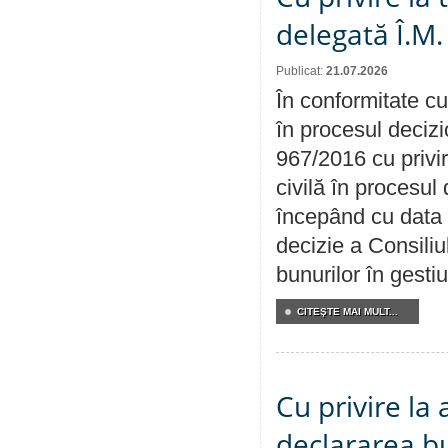
delegată Î.M.
Publicat:
21.07.2026
În conformitate cu
în procesul decizi
967/2016 cu privi
civilă în procesul
începând cu data 
decizie a Consiliu
bunurilor în gest
CITEŞTE MAI MULT...
Cu privire la 
declararea b