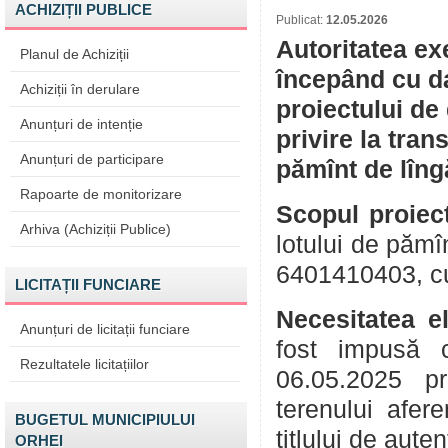
ACHIZIȚII PUBLICE
Publicat:
12.05.2026
Autoritatea ex
Planul de Achiziții
începând cu da
Achiziții în derulare
proiectului de
Anunțuri de intenție
privire la tran
Anunțuri de participare
pămînt de lîng
Rapoarte de monitorizare
Scopul proiect
Arhiva (Achiziții Publice)
lotului de pămî
6401410403, cu 
LICITAȚII FUNCIARE
Necesitatea e
Anunțuri de licitații funciare
fost impusă 
Rezultatele licitațiilor
06.05.2025 pr
terenului afer
BUGETUL MUNICIPIULUI
titlului de aute
ORHEI