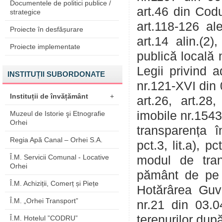
Documentele de politici publice /
art.46 din Cod
strategice
art.118-126 al
Proiecte în desfășurare
art.14 alin.(2)
Proiecte implementate
publică locală n
Legii privind a
INSTITUȚII SUBORDONATE
nr.121-XVI din 0
Instituții de învățământ
+
art.26, art.28,
imobile nr.1543
Muzeul de Istorie şi Etnografie
Orhei
transparența î
Regia Apă Canal – Orhei S.A.
pct.3, lit.a), 
Î.M. Servicii Comunal - Locative
modul de trans
Orhei
pământ de pe l
Î.M. Achiziții, Comerț și Piețe
Hotărârea Guve
Î.M. „Orhei Transport”
nr.21 din 03.0
terenurilor du
Î.M. Hotelul ”CODRU”