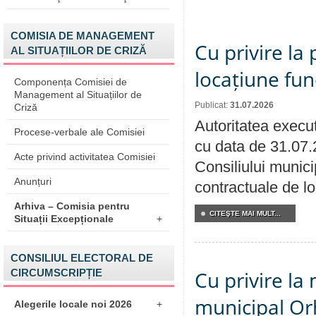
COMISIA DE MANAGEMENT
Cu privire la 
AL SITUAȚIILOR DE CRIZĂ
locațiune fun
Componența Comisiei de
Management al Situațiilor de
Publicat:
31.07.2026
Criză
Autoritatea execut
Procese-verbale ale Comisiei
cu data de 31.07.
Acte privind activitatea Comisiei
Consiliului municip
Anunțuri
contractuale de lo
Arhiva – Comisia pentru
CITEŞTE MAI MULT...
Situații Excepționale
+
CONSILIUL ELECTORAL DE
CIRCUMSCRIPȚIE
Cu privire la 
municipal Orh
Alegerile locale noi 2026
+