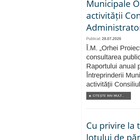
Municipale O
activității Co
Administrator
Publicat:
28.07.2026
Î.M. „Orhei Proiec
consultarea public
Raportului anual p
Întreprinderii M
activității Consili
CITEŞTE MAI MULT...
Cu privire la
lotului de pă