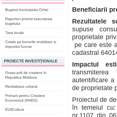
Beneficiarii p
Bugetul municipiului Orhei
Raporturi privind executarea
Rezultatele 
bugetului
supuse consul
Taxe locale
proprietate pri
Cotele pe bunurile imobiliare și
pe care este a
impozitul funciar
cadastral 6401
PROIECTE INVESTIȚIONALE
Impactul est
transmiterea 
Orașe-poli de creștere în
Republica Moldova
autentificare a
Revitalizare urbană
de proprietate 
Primarii pentru Creștere
Proiectul de de
Economică (M4EG)
în temeiul cu:
EU4Culture
nr.1107 din 06.