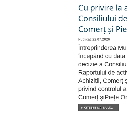
Cu privire la
Consiliului de
Comerț și Pie
Publicat:
22.07.2026
Întreprinderea Mun
începând cu data 
decizie a Consiliu
Raportului de activ
Achiziții, Comerț 
privind controlul a
Comerț șiPiețe Or
CITEŞTE MAI MULT...