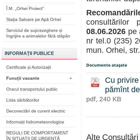
Î.M. „Orhei Proiect”
Recomandăril
Stația Salvare pe Apă Orhei
consultărilor
08.06.2026
pe 
Serviciul de supraveghere și
îngrijire a animalelor fără stăpân
nr tel.0 (235) 
mun. Orhei, str
INFORMAȚII PUBLICE
Documente ataşate
Certificate și Autorizații
Funcții vacante
+
Cu privire
pămînt de 
Orarul transportului public
pdf, 240 KB
Lista sărbătorilor
Deconectări de curent electric
Informații hidrometeorologice
REGULI DE COMPORTAMENT
Alte Consultări
ÎN SITUAŢII DE URGENŢĂ