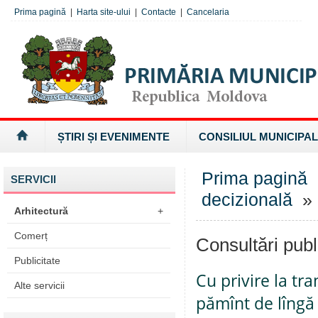
Prima pagină
|
Harta site-ului
|
Contacte
|
Cancelaria
ȘTIRI ȘI EVENIMENTE
CONSILIUL MUNICIPAL
Prima pagină
SERVICII
decizională
» 
Arhitectură
+
Comerț
Consultări publ
Publicitate
Cu privire la tr
Alte servicii
pămînt de lîngă 