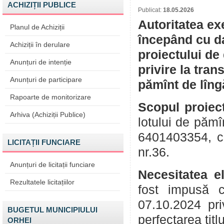
ACHIZIȚII PUBLICE
Publicat:
18.05.2026
Autoritatea ex
Planul de Achiziții
începând cu da
Achiziții în derulare
proiectului de
Anunțuri de intenție
privire la tran
Anunțuri de participare
pămînt de lîng
Rapoarte de monitorizare
Scopul proiect
Arhiva (Achiziții Publice)
lotului de pămî
6401403354, cu
LICITAȚII FUNCIARE
nr.36.
Anunțuri de licitații funciare
Necesitatea e
Rezultatele licitațiilor
fost impusă c
07.10.2024 pri
BUGETUL MUNICIPIULUI
perfectarea titl
ORHEI