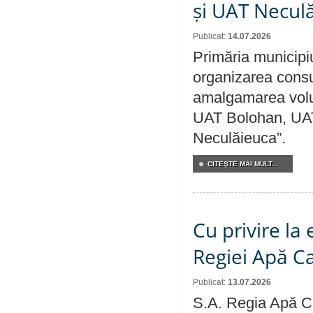
și UAT Necul
Publicat:
14.07.2026
Primăria municipi
organizarea consul
amalgamarea volunt
UAT Bolohan, UAT
Neculăieuca”.
CITEŞTE MAI MULT...
Cu privire la
Regiei Apă C
Publicat:
13.07.2026
S.A. Regia Apă Ca