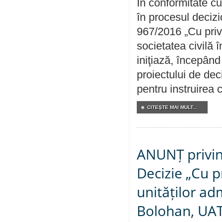
În conformitate cu
în procesul decizi
967/2016 „Cu priv
societatea civilă 
iniţiază, începân
proiectului de dec
pentru instruirea c
CITEŞTE MAI MULT...
ANUNȚ privin
Decizie „Cu p
unităților ad
Bolohan, UAT 