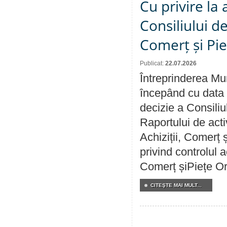
Cu privire la
Consiliului de
Comerț și Pie
Publicat:
22.07.2026
Întreprinderea Mun
începând cu data 
decizie a Consiliu
Raportului de activ
Achiziții, Comerț 
privind controlul a
Comerț șiPiețe Or
CITEŞTE MAI MULT...