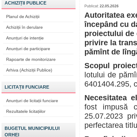
ACHIZIȚII PUBLICE
Publicat:
22.05.2026
Autoritatea ex
Planul de Achiziții
începând cu da
Achiziții în derulare
proiectului de
Anunțuri de intenție
privire la tran
Anunțuri de participare
pămînt de lîng
Rapoarte de monitorizare
Scopul proiect
Arhiva (Achiziții Publice)
lotului de pămî
6401404.295, cu 
LICITAȚII FUNCIARE
Necesitatea e
Anunțuri de licitații funciare
fost impusă c
Rezultatele licitațiilor
25.07.2023 pri
perfectarea titl
BUGETUL MUNICIPIULUI
ORHEI