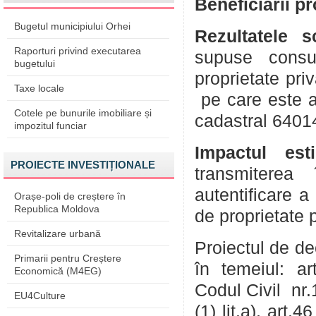
Beneficiarii p
Bugetul municipiului Orhei
Rezultatele 
Raporturi privind executarea
supuse consul
bugetului
proprietate pri
Taxe locale
pe care este a
Cotele pe bunurile imobiliare și
cadastral 6401
impozitul funciar
Impactul est
PROIECTE INVESTIȚIONALE
transmiterea 
autentificare a
Orașe-poli de creștere în
Republica Moldova
de proprietate 
Revitalizare urbană
Proiectul de de
Primarii pentru Creștere
în temeiul: art
Economică (M4EG)
Codul Civil nr.
EU4Culture
(1) lit.a), art