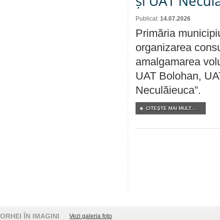
și UAT Necul
Publicat:
14.07.2026
Primăria municipi
organizarea consul
amalgamarea volunt
UAT Bolohan, UAT
Neculăieuca”.
CITEŞTE MAI MULT...
ORHEI ÎN IMAGINI
Vezi galeria foto