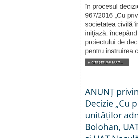
în procesul decizi
967/2016 „Cu priv
societatea civilă 
iniţiază, începân
proiectului de dec
pentru instruirea c
CITEŞTE MAI MULT...
ANUNȚ privin
Decizie „Cu p
unităților ad
Bolohan, UAT 