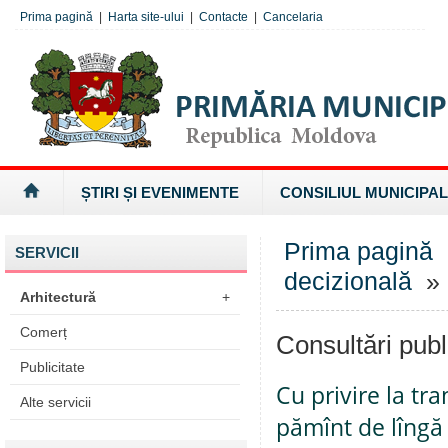
Prima pagină
|
Harta site-ului
|
Contacte
|
Cancelaria
ȘTIRI ȘI EVENIMENTE
CONSILIUL MUNICIPAL
Prima pagină
SERVICII
decizională
» 
Arhitectură
+
Comerț
Consultări publ
Publicitate
Cu privire la tr
Alte servicii
pămînt de lîngă 