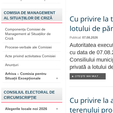
COMISIA DE MANAGEMENT
Cu privire la
AL SITUAȚIILOR DE CRIZĂ
lotului de pă
Componența Comisiei de
Management al Situațiilor de
Publicat:
07.08.2026
Criză
Autoritatea execut
Procese-verbale ale Comisiei
cu data de 07.08.
Acte privind activitatea Comisiei
Consiliului munici
Anunțuri
privată a lotului 
Arhiva – Comisia pentru
CITEŞTE MAI MULT...
Situații Excepționale
+
CONSILIUL ELECTORAL DE
CIRCUMSCRIPȚIE
Cu privire la
terenului pro
Alegerile locale noi 2026
+