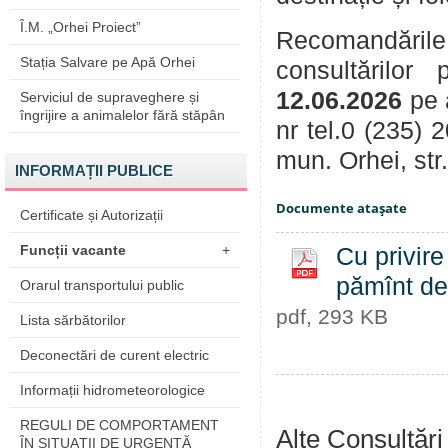
Î.M. „Orhei Proiect”
Recomandările
Stația Salvare pe Apă Orhei
consultărilor
12.06.2026
pe 
Serviciul de supraveghere și
îngrijire a animalelor fără stăpân
nr tel.0 (235) 
mun. Orhei, str
INFORMAȚII PUBLICE
Documente ataşate
Certificate și Autorizații
Funcții vacante
+
Cu privire
pămînt de 
Orarul transportului public
pdf, 293 KB
Lista sărbătorilor
Deconectări de curent electric
Informații hidrometeorologice
REGULI DE COMPORTAMENT
Alte Consultări
ÎN SITUAŢII DE URGENŢĂ