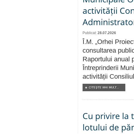
activității Co
Administrator
Publicat:
28.07.2026
Î.M. „Orhei Proiec
consultarea public
Raportului anual p
Întreprinderii M
activității Consili
CITEŞTE MAI MULT...
Cu privire la
lotului de pă