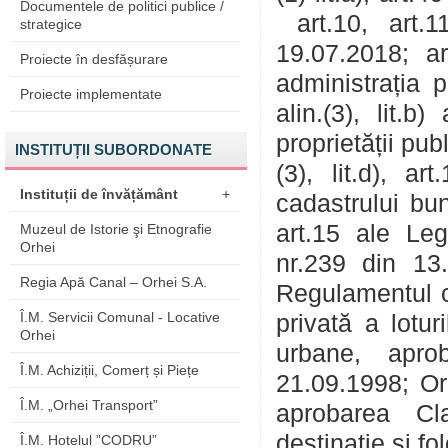
Documentele de politici publice /
art.10, art.1
strategice
19.07.2018; art
Proiecte în desfășurare
administrația p
Proiecte implementate
alin.(3), lit.b
proprietății pub
INSTITUȚII SUBORDONATE
(3), lit.d), ar
Instituții de învățământ
+
cadastrului bun
art.15 ale Leg
Muzeul de Istorie şi Etnografie
Orhei
nr.239 din 13.1
Regia Apă Canal – Orhei S.A.
Regulamentul cu
Î.M. Servicii Comunal - Locative
privată a lotur
Orhei
urbane, apro
Î.M. Achiziții, Comerț și Piețe
21.09.1998; Or
Î.M. „Orhei Transport”
aprobarea Cla
destinație și
Î.M. Hotelul ”CODRU”