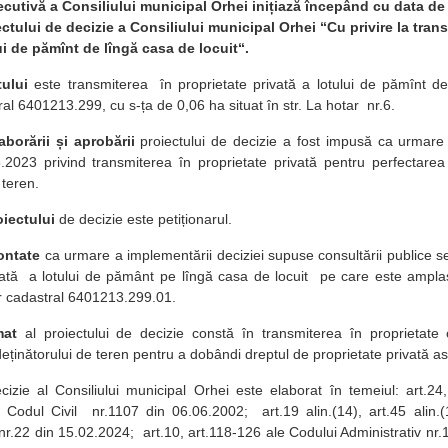
ecutivă a Consiliului municipal Orhei inițiază începând cu data d
ctului de decizie a Consiliului municipal Orhei “Cu privire la tran
ui de pămînt de lîngă casa de locuit“.
ului
este transmiterea în proprietate privată a lotului de pămînt d
al 6401213.299, cu s-ța de 0,06 ha situat în str. La hotar nr.6.
aborării și aprobării
proiectului de decizie a fost impusă ca urmare
2023 privind transmiterea în proprietate privată pentru perfectarea t
 teren.
oiectului
de decizie este petiționarul.
contate
ca urmare a implementării deciziei supuse consultării publice se
vată a lotului de pământ pe lîngă casa de locuit pe care este ampla
r cadastral 6401213.299.01.
mat
al proiectului de decizie constă în transmiterea în proprietate c
deținătorului de teren pentru a dobândi dreptul de proprietate privată as
cizie al Consiliului municipal Orhei este elaborat în temeiul: art.24, 
 Codul Civil nr.1107 din 06.06.2002; art.19 alin.(14), art.45 alin.(1
nr.22 din 15.02.2024; art.10, art.118-126 ale Codului Administrativ nr.