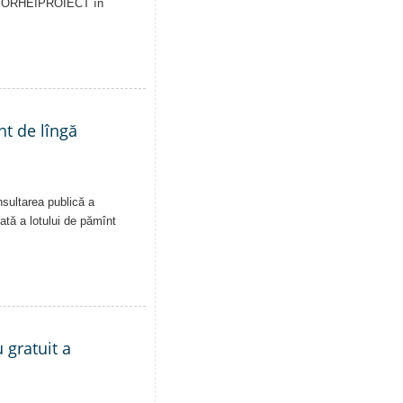
pale ORHEIPROIECT în
nt de lîngă
nsultarea publică a
vată a lotului de pămînt
 gratuit a