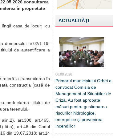
e 22.05.2026 consultarea
smiterea în proprietate
ACTUALITĂŢI
e lîngă casa de locuit cu
 a demersului nr.02/1-19-
itlului de autentificare a
06.08.2026
 referă la transmiterea în
Primarul municipiului Orhei a
sată construcția (casă de
convocat Comisia de
Management al Situațiilor de
Criză. Au fost aprobate
u perfectarea titlului de
măsuri pentru gestionarea
upra terenului.
riscurilor hidrologice,
energetice și prevenirea
alin.2), art.308, art.465,
incendiilor
) lit.a), art.46 din Codul
116 din 19.07.2018; art.14