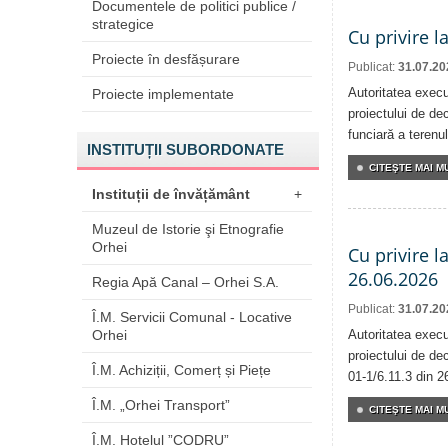
Documentele de politici publice /
strategice
Cu privire l
Proiecte în desfășurare
Publicat:
31.07.20
Autoritatea execu
Proiecte implementate
proiectului de dec
funciară a terenul
INSTITUȚII SUBORDONATE
CITEŞTE MAI MU
Instituții de învățământ
+
Muzeul de Istorie şi Etnografie
Orhei
Cu privire l
26.06.2026
Regia Apă Canal – Orhei S.A.
Publicat:
31.07.20
Î.M. Servicii Comunal - Locative
Orhei
Autoritatea execu
proiectului de dec
Î.M. Achiziții, Comerț și Piețe
01-1/6.11.3 din 2
Î.M. „Orhei Transport”
CITEŞTE MAI MU
Î.M. Hotelul ”CODRU”