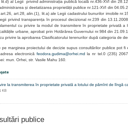
și lit.d) al Legii privind administrația publică locală nr.436-XVI din 28.12.
 administrarea și deetatizarea proprietății publice nr.121-XVI din 04.05.20
, art.26, art.28, alin.(1), lit.a) ale Legii cadastrului bunurilor imobile nr
egii privind transparența în procesul decizional nr.239 din 13.11.2008; p
lamentul cu privire la modul de transmitere în proprietate privată a 
ocalitățile urbane, aprobat prin Hotărârea Guvernului nr.984 din 21.09.
cu privire la aprobarea Clasificatorului terenurilor după categoria de
e
pe marginea proiectului de decizie supus consultărilor publice pot fi
adresa electronică
feodora.gudima@orhei.md
la nr tel.0 (235) 2067
hei: mun. Orhei, str. Vasile Mahu 160.
aşate
vire la transmiterea în proprietate privată a lotului de pămînt de lîngă c
91 KB
ultări publice