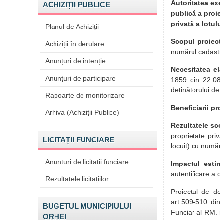
Autoritatea ex
ACHIZIȚII PUBLICE
publică a proie
privată a lotul
Planul de Achiziții
Scopul proiect
Achiziții în derulare
numărul cadastr
Anunțuri de intenție
Necesitatea el
Anunțuri de participare
1859 din 22.08.
deținătorului de
Rapoarte de monitorizare
Beneficiarii pr
Arhiva (Achiziții Publice)
Rezultatele s
proprietate pri
LICITAȚII FUNCIARE
locuit) cu numă
Anunțuri de licitații funciare
Impactul esti
autentificare a 
Rezultatele licitațiilor
Proiectul de de
art.509-510 din
BUGETUL MUNICIPIULUI
Funciar al RM. 
ORHEI