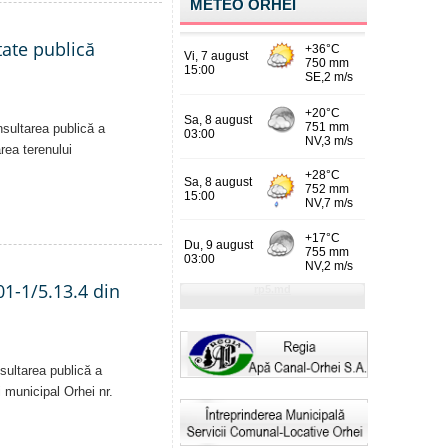
METEO ORHEI
tate publică
nsultarea publică a
area terenului
01-1/5.13.4 din
sultarea publică a
i municipal Orhei nr.