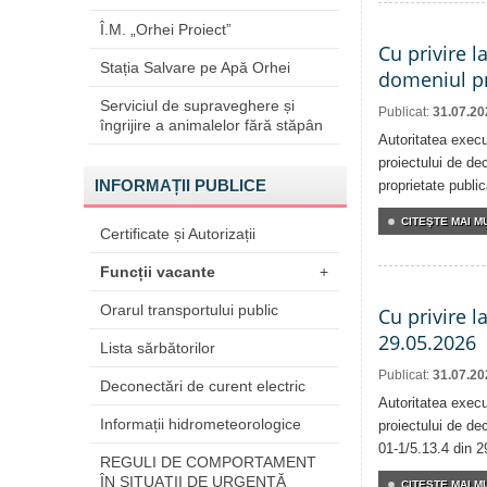
Î.M. „Orhei Proiect”
Cu privire l
Stația Salvare pe Apă Orhei
domeniul pr
Serviciul de supraveghere și
Publicat:
31.07.20
îngrijire a animalelor fără stăpân
Autoritatea execu
proiectului de dec
INFORMAȚII PUBLICE
proprietate publi
CITEŞTE MAI MU
Certificate și Autorizații
Funcții vacante
+
Orarul transportului public
Cu privire l
29.05.2026
Lista sărbătorilor
Publicat:
31.07.20
Deconectări de curent electric
Autoritatea execu
Informații hidrometeorologice
proiectului de dec
01-1/5.13.4 din 2
REGULI DE COMPORTAMENT
ÎN SITUAŢII DE URGENŢĂ
CITEŞTE MAI MU