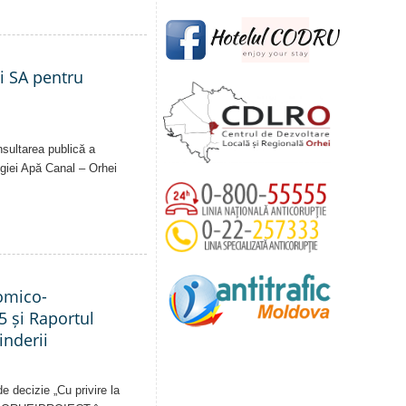
ei SA pentru
nsultarea publică a
Regiei Apă Canal – Orhei
nomico-
5 și Raportul
inderii
e decizie „Cu privire la