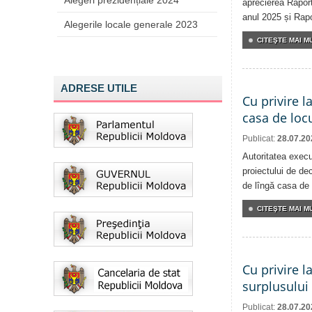
Alegeri prezidențiale 2024
aprecierea Raport
anul 2025 și Rapor
Alegerile locale generale 2023
CITEŞTE MAI MU
ADRESE UTILE
Cu privire l
casa de locu
Publicat:
28.07.20
Autoritatea execu
proiectului de dec
de lîngă casa de 
CITEŞTE MAI MU
Cu privire l
surplusului
Publicat:
28.07.20