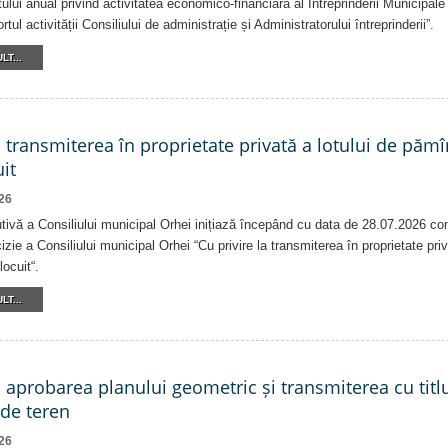
ului anual privind activitatea economico-financiară al Întreprinderii Munici
tul activității Consiliului de administrație și Administratorului întreprinderii”.
LT...
a transmiterea în proprietate privată a lotului de pămî
it
26
tivă a Consiliului municipal Orhei inițiază începând cu data de 28.07.2026 co
izie a Consiliului municipal Orhei “Cu privire la transmiterea în proprietate pri
locuit“.
LT...
a aprobarea planului geometric și transmiterea cu titlu
 de teren
26