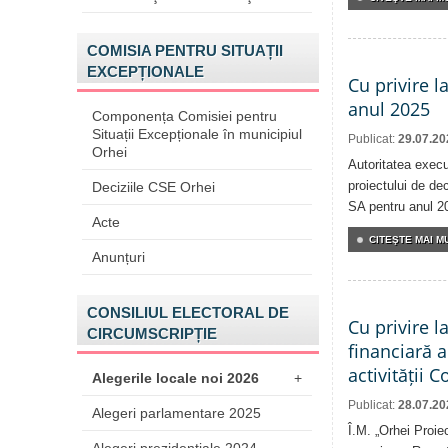
COMISIA PENTRU SITUAȚII
EXCEPȚIONALE
Cu privire l
anul 2025
Componența Comisiei pentru
Situații Excepționale în municipiul
Publicat:
29.07.20
Orhei
Autoritatea execu
proiectului de dec
Deciziile CSE Orhei
SA pentru anul 2
Acte
CITEŞTE MAI MU
Anunțuri
CONSILIUL ELECTORAL DE
Cu privire l
CIRCUMSCRIPȚIE
financiară 
activității 
Alegerile locale noi 2026
+
Publicat:
28.07.20
Alegeri parlamentare 2025
Î.M. „Orhei Proie