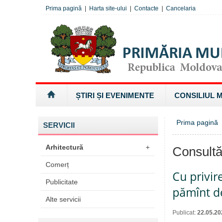
Prima pagină
|
Harta site-ului
|
Contacte
|
Cancelaria
ȘTIRI ȘI EVENIMENTE
CONSILIUL 
Prima pagină
SERVICII
Arhitectură
+
Consultă
Comerț
Cu privir
Publicitate
pămînt de
Alte servicii
Publicat:
22.05.20