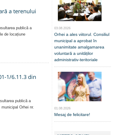
ară a terenului
nsultarea publică a
03.08.2026
ale de locațiune
Orhei a ales viitorul. Consiliul
municipal a aprobat în
unanimitate amalgamarea
voluntară a unităților
administrativ-teritoriale
01-1/6.11.3 din
sultarea publică a
i municipal Orhei nr.
01.08.2026
Mesaj de felicitare!