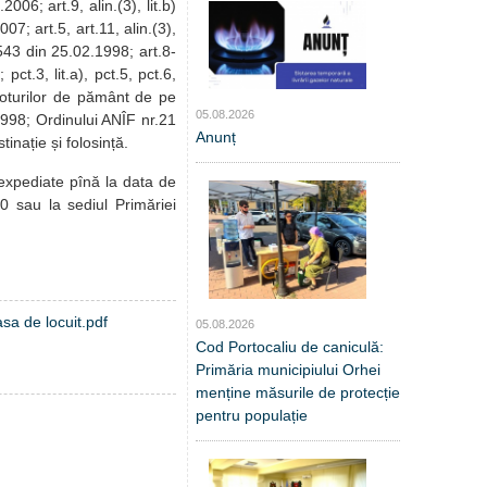
2006; art.9, alin.(3), lit.b)
07; art.5, art.11, alin.(3),
.1543 din 25.02.1998; art.8-
ct.3, lit.a), pct.5, pct.6,
loturilor de pământ de pe
05.08.2026
1998; Ordinului ANÎF nr.21
Anunț
 destinație și folosință.
 expediate pînă la data de
0 sau la sediul Primăriei
asa de locuit.pdf
05.08.2026
Cod Portocaliu de caniculă:
Primăria municipiului Orhei
menține măsurile de protecție
pentru populație