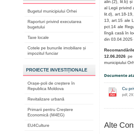
alin.(2), lit.b) 
al Legii privind
Bugetul municipiului Orhei
lit.d), art.18-19
13, art.15 ale L
Raporturi privind executarea
pct.14 ale Regu
bugetului
lîngă casă în l
Taxe locale
din 03.04.2025 
Cotele pe bunurile imobiliare și
Recomandăril
impozitul funciar
12.06.2026
pe 
municipiului Or
PROIECTE INVESTIȚIONALE
Documente at
Orașe-poli de creștere în
Republica Moldova
Cu pri
pdf, 2
Revitalizare urbană
Primarii pentru Creștere
Economică (M4EG)
Alte Cons
EU4Culture