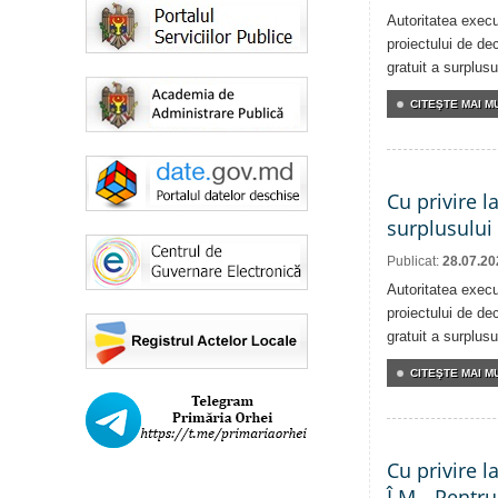
Autoritatea execu
proiectului de dec
gratuit a surplusu
CITEŞTE MAI MU
Cu privire l
surplusului
Publicat:
28.07.20
Autoritatea execu
proiectului de dec
gratuit a surplusu
CITEŞTE MAI MU
Cu privire l
Î.M. „Pentru