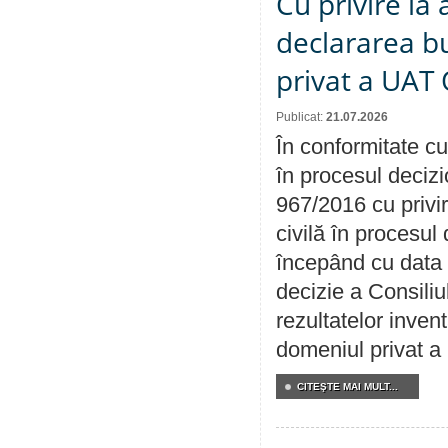
Cu privire la 
declararea b
privat a UAT 
Publicat:
21.07.2026
În conformitate cu
în procesul decizi
967/2016 cu privi
civilă în procesul
începând cu data 
decizie a Consiliu
rezultatelor invent
domeniul privat a
CITEŞTE MAI MULT...