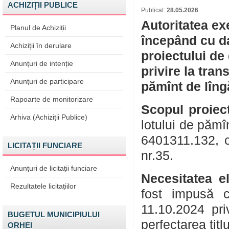
ACHIZIȚII PUBLICE
Publicat:
28.05.2026
Autoritatea ex
Planul de Achiziții
începând cu da
Achiziții în derulare
proiectului de
Anunțuri de intenție
privire la tran
Anunțuri de participare
pămînt de lîng
Rapoarte de monitorizare
Scopul proiect
Arhiva (Achiziții Publice)
lotului de pămî
6401311.132, c
LICITAȚII FUNCIARE
nr.35.
Anunțuri de licitații funciare
Necesitatea e
Rezultatele licitațiilor
fost impusă c
11.10.2024 pri
BUGETUL MUNICIPIULUI
perfectarea titl
ORHEI