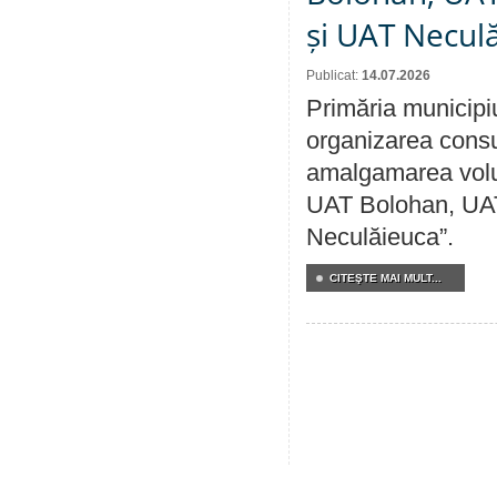
și UAT Necul
Publicat:
14.07.2026
Primăria municipi
organizarea consul
amalgamarea volunt
UAT Bolohan, UAT
Neculăieuca”.
CITEŞTE MAI MULT...