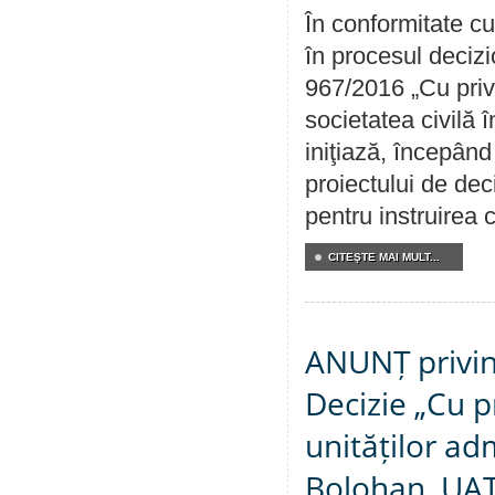
În conformitate cu
în procesul decizi
967/2016 „Cu priv
societatea civilă 
iniţiază, începân
proiectului de dec
pentru instruirea c
CITEŞTE MAI MULT...
ANUNȚ privin
Decizie „Cu p
unităților ad
Bolohan, UAT 