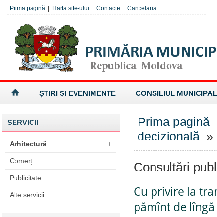
Prima pagină
|
Harta site-ului
|
Contacte
|
Cancelaria
ȘTIRI ȘI EVENIMENTE
CONSILIUL MUNICIPAL
Prima pagină
SERVICII
decizională
» 
Arhitectură
+
Comerț
Consultări publ
Publicitate
Cu privire la tr
Alte servicii
pămînt de lîngă 