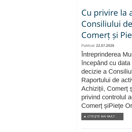
Cu privire la
Consiliului de
Comerț și Pie
Publicat:
22.07.2026
Întreprinderea Mun
începând cu data 
decizie a Consiliu
Raportului de activ
Achiziții, Comerț 
privind controlul a
Comerț șiPiețe Or
CITEŞTE MAI MULT...