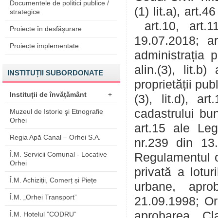
Documentele de politici publice /
(1) lit.a), art
strategice
art.10, art.1
Proiecte în desfășurare
19.07.2018; art
Proiecte implementate
administrația p
alin.(3), lit.b
INSTITUȚII SUBORDONATE
proprietății pub
Instituții de învățământ
+
(3), lit.d), ar
cadastrului bun
Muzeul de Istorie şi Etnografie
Orhei
art.15 ale Leg
Regia Apă Canal – Orhei S.A.
nr.239 din 13.1
Î.M. Servicii Comunal - Locative
Regulamentul cu
Orhei
privată a lotur
Î.M. Achiziții, Comerț și Piețe
urbane, apro
Î.M. „Orhei Transport”
21.09.1998; Or
aprobarea Cla
Î.M. Hotelul ”CODRU”