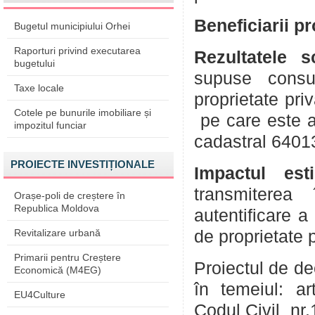
Beneficiarii p
Bugetul municipiului Orhei
Raporturi privind executarea
Rezultatele 
bugetului
supuse consul
Taxe locale
proprietate pri
Cotele pe bunurile imobiliare și
pe care este a
impozitul funciar
cadastral 6401
PROIECTE INVESTIȚIONALE
Impactul est
transmiterea 
Orașe-poli de creștere în
Republica Moldova
autentificare a
Revitalizare urbană
de proprietate 
Primarii pentru Creștere
Proiectul de de
Economică (M4EG)
în temeiul: art
EU4Culture
Codul Civil nr.