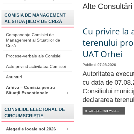
Alte Consultări
COMISIA DE MANAGEMENT
AL SITUAȚIILOR DE CRIZĂ
Cu privire la
Componența Comisiei de
terenului pro
Management al Situațiilor de
Criză
UAT Orhei
Procese-verbale ale Comisiei
Publicat:
07.08.2026
Acte privind activitatea Comisiei
Autoritatea execut
Anunțuri
cu data de 07.08.
Arhiva – Comisia pentru
Consiliului munici
Situații Excepționale
+
declararea terenul
CONSILIUL ELECTORAL DE
CITEŞTE MAI MULT...
CIRCUMSCRIPȚIE
Alegerile locale noi 2026
+