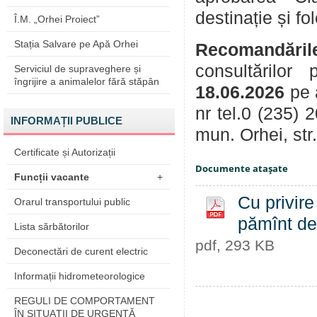
destinație și
Î.M. „Orhei Proiect”
Stația Salvare pe Apă Orhei
Recomandăril
consultărilor
Serviciul de supraveghere și
îngrijire a animalelor fără stăpân
18.06.2026
pe 
nr tel.0 (235) 
INFORMAȚII PUBLICE
mun. Orhei, str
Certificate și Autorizații
Documente ataşate
Funcții vacante
+
Cu privire
Orarul transportului public
pămînt de 
Lista sărbătorilor
pdf, 293 KB
Deconectări de curent electric
Informații hidrometeorologice
REGULI DE COMPORTAMENT
ÎN SITUAŢII DE URGENŢĂ