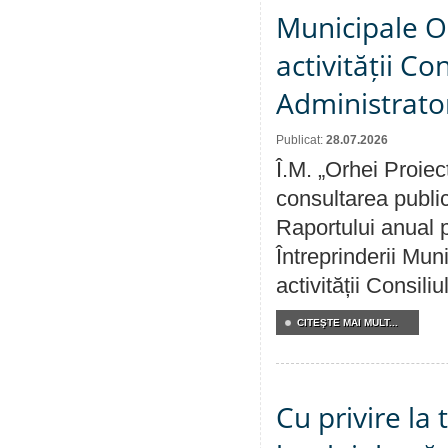
Municipale O
activității Co
Administrator
Publicat:
28.07.2026
Î.M. „Orhei Proiec
consultarea public
Raportului anual p
Întreprinderii M
activității Consili
CITEŞTE MAI MULT...
Cu privire la