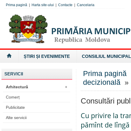
Prima pagină
|
Harta site-ului
|
Contacte
|
Cancelaria
ȘTIRI ȘI EVENIMENTE
CONSILIUL MUNICIPAL
Prima pagină
SERVICII
decizională
» 
Arhitectură
+
Comerț
Consultări publ
Publicitate
Cu privire la tr
Alte servicii
pămînt de lîngă 