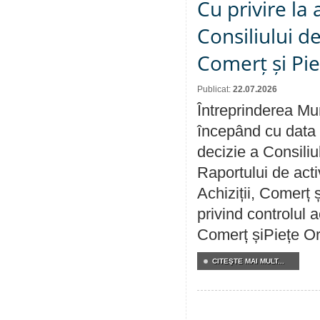
Cu privire la
Consiliului de
Comerț și Pie
Publicat:
22.07.2026
Întreprinderea Mun
începând cu data 
decizie a Consiliu
Raportului de activ
Achiziții, Comerț 
privind controlul a
Comerț șiPiețe Or
CITEŞTE MAI MULT...