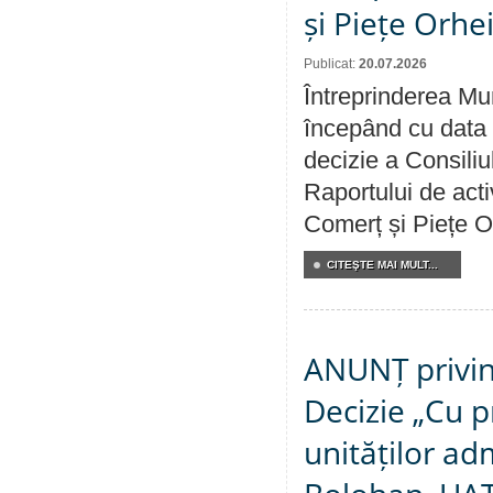
și Piețe Orhe
Publicat:
20.07.2026
Întreprinderea Mun
începând cu data 
decizie a Consiliu
Raportului de acti
Comerț și Piețe O
CITEŞTE MAI MULT...
ANUNȚ privin
Decizie „Cu p
unităților ad