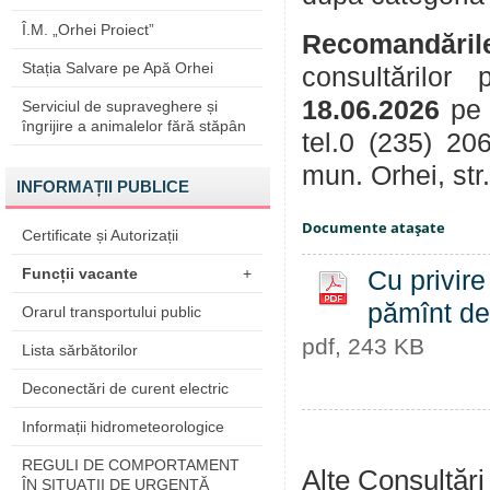
Î.M. „Orhei Proiect”
Recomandăril
Stația Salvare pe Apă Orhei
consultărilor
18.06.2026
pe
Serviciul de supraveghere și
îngrijire a animalelor fără stăpân
tel.0 (235) 20
mun. Orhei, str
INFORMAȚII PUBLICE
Documente ataşate
Certificate și Autorizații
Funcții vacante
+
Cu privire
pămînt de 
Orarul transportului public
pdf, 243 KB
Lista sărbătorilor
Deconectări de curent electric
Informații hidrometeorologice
REGULI DE COMPORTAMENT
Alte Consultări
ÎN SITUAŢII DE URGENŢĂ