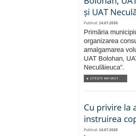
Bolohan, UAT 
și UAT Necul
Publicat:
14.07.2026
Primăria municipi
organizarea consul
amalgamarea volunt
UAT Bolohan, UAT
Neculăieuca”.
CITEŞTE MAI MULT...
Cu privire la
instruirea cop
Publicat:
14.07.2026