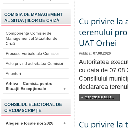
COMISIA DE MANAGEMENT
Cu privire la
AL SITUAȚIILOR DE CRIZĂ
terenului pro
Componența Comisiei de
Management al Situațiilor de
UAT Orhei
Criză
Procese-verbale ale Comisiei
Publicat:
07.08.2026
Autoritatea execut
Acte privind activitatea Comisiei
cu data de 07.08.
Anunțuri
Consiliului munici
Arhiva – Comisia pentru
declararea terenul
Situații Excepționale
+
CITEŞTE MAI MULT...
CONSILIUL ELECTORAL DE
CIRCUMSCRIPȚIE
Cu privire la
Alegerile locale noi 2026
+