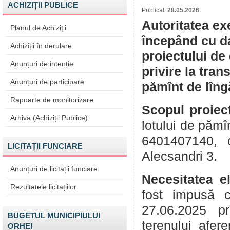
ACHIZIȚII PUBLICE
Publicat:
28.05.2026
Autoritatea ex
Planul de Achiziții
începând cu da
Achiziții în derulare
proiectului de
Anunțuri de intenție
privire la tran
Anunțuri de participare
pămînt de lîng
Rapoarte de monitorizare
Scopul proiect
Arhiva (Achiziții Publice)
lotului de pămî
6401407140, c
LICITAȚII FUNCIARE
Alecsandri 3.
Anunțuri de licitații funciare
Necesitatea e
Rezultatele licitațiilor
fost impusă c
27.06.2025 pr
BUGETUL MUNICIPIULUI
terenului afer
ORHEI