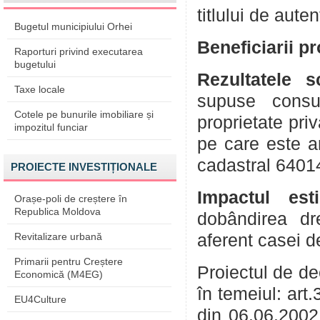
titlului de aute
Bugetul municipiului Orhei
Beneficiarii p
Raporturi privind executarea
bugetului
Rezultatele 
Taxe locale
supuse consul
Cotele pe bunurile imobiliare și
proprietate pri
impozitul funciar
pe care este a
cadastral 6401
PROIECTE INVESTIȚIONALE
Impactul est
Orașe-poli de creștere în
Republica Moldova
dobândirea dre
Revitalizare urbană
aferent casei de
Primarii pentru Creștere
Proiectul de de
Economică (M4EG)
în temeiul: art
EU4Culture
din 06.06.2002; 