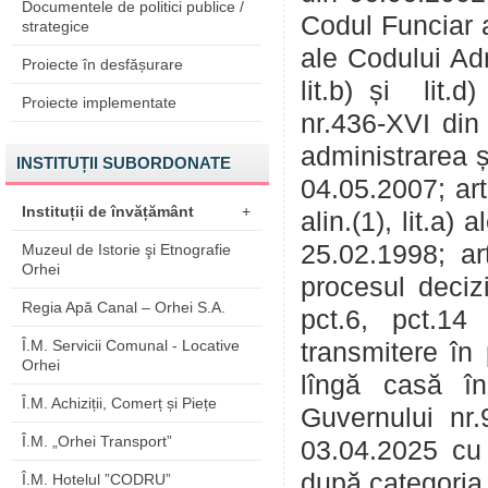
Documentele de politici publice /
Codul Funciar a
strategice
ale Codului Adm
Proiecte în desfășurare
lit.b) și lit.d
Proiecte implementate
nr.436-XVI din 2
administrarea ș
INSTITUȚII SUBORDONATE
04.05.2007; art.5
Instituții de învățământ
+
alin.(1), lit.a)
25.02.1998; art
Muzeul de Istorie şi Etnografie
Orhei
procesul decizi
Regia Apă Canal – Orhei S.A.
pct.6, pct.1
Î.M. Servicii Comunal - Locative
transmitere în 
Orhei
lîngă casă în
Î.M. Achiziții, Comerț și Piețe
Guvernului nr.
Î.M. „Orhei Transport”
03.04.2025 cu p
după categoria
Î.M. Hotelul ”CODRU”