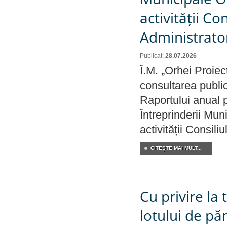
activității Co
Administrator
Publicat:
28.07.2026
Î.M. „Orhei Proiec
consultarea public
Raportului anual p
Întreprinderii M
activității Consili
CITEŞTE MAI MULT...
Cu privire la
lotului de pă