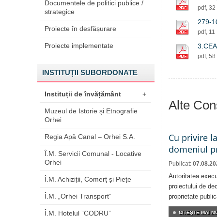
Documentele de politici publice /
pdf, 3
strategice
279-1
Proiecte în desfășurare
pdf, 11
Proiecte implementate
3.CEA
pdf, 5
INSTITUȚII SUBORDONATE
Instituții de învățământ
+
Alte Cons
Muzeul de Istorie şi Etnografie
Orhei
Cu privire l
Regia Apă Canal – Orhei S.A.
domeniul pr
Î.M. Servicii Comunal - Locative
Orhei
Publicat:
07.08.20
Autoritatea execu
Î.M. Achiziții, Comerț și Piețe
proiectului de dec
Î.M. „Orhei Transport”
proprietate publi
Î.M. Hotelul ”CODRU”
CITEŞTE MAI MU