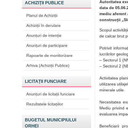
Autoritatea ex
ACHIZIȚII PUBLICE
data de 05.06.
mediu aferent 
Planul de Achiziții
construcții „Sl
Achiziții în derulare
Scopul activităț
Anunțuri de intenție
de calcar brut p
Anunțuri de participare
Potrivit inform
lucrărilor geolo
Rapoarte de monitorizare
– Sectorul 1 (N
Arhiva (Achiziții Publice)
– Sectorul 2 (N
Activitatea pla
LICITAȚII FUNCIARE
utilizarea util
minerale utile.
Anunțuri de licitații funciare
Necesitatea exa
Rezultatele licitațiilor
Mediu privind e
evaluarea impac
BUGETUL MUNICIPIULUI
ORHEI
Beneficiarii pr