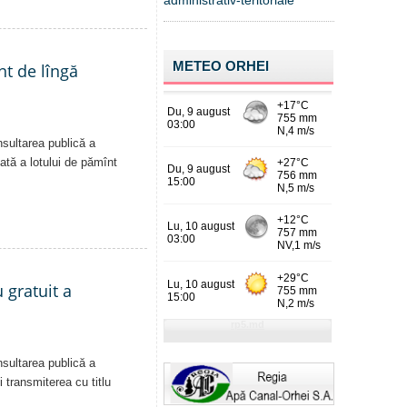
administrativ-teritoriale
METEO ORHEI
nt de lîngă
nsultarea publică a
vată a lotului de pămînt
 gratuit a
nsultarea publică a
i transmiterea cu titlu