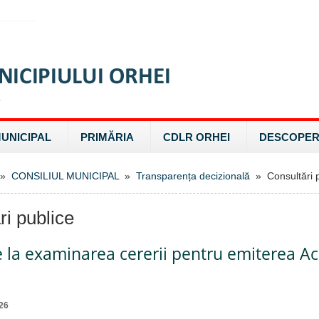
MUNICIPAL
PRIMĂRIA
CDLR ORHEI
DESCOPER
»
CONSILIUL MUNICIPAL
»
Transparența decizională
» Consultări p
ri publice
e la examinarea cererii pentru emiterea A
26