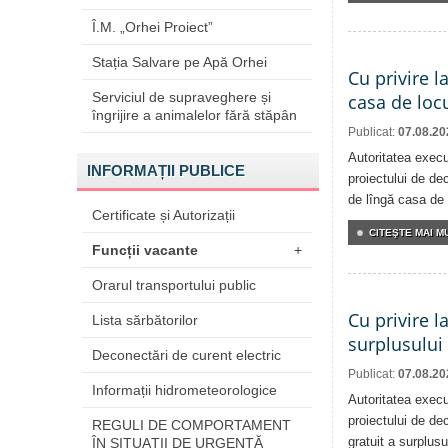
Î.M. „Orhei Proiect”
Stația Salvare pe Apă Orhei
Cu privire l
Serviciul de supraveghere și
casa de locu
îngrijire a animalelor fără stăpân
Publicat:
07.08.20
Autoritatea execu
INFORMAȚII PUBLICE
proiectului de dec
de lîngă casa de 
Certificate și Autorizații
CITEŞTE MAI MU
Funcții vacante
+
Orarul transportului public
Cu privire l
Lista sărbătorilor
surplusului
Deconectări de curent electric
Publicat:
07.08.20
Informații hidrometeorologice
Autoritatea execu
proiectului de dec
REGULI DE COMPORTAMENT
gratuit a surplusu
ÎN SITUAŢII DE URGENŢĂ