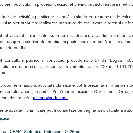
rticipării publicului în procesul decizional privind impactul asupra mediulu
tate ale activității planificate vizează exploatarea resurselor de calcar
ului minier atribuit și realizarea măsurilor de recultivare a terenului afec
t al activității planificate se referă la desfășurarea lucrărilor de e
tora asupra factorilor de mediu, aspecte care urmează a fi evaluate
ului de mediu.
l consultării publice îl constituie prevederile art.7 din Legea nr.
tului asupra mediului, precum și prevederile Legii nr.239 din 13.11.20
nal.
 propunerile asupra activității planificate pot fi prezentate în termen 
 prezentului anunț, la sediul Primăriei municipiului Orhei, mun. Orhei,
resa electronică:
primaria@orhei.md
.
nte activității planificate pot fi consultate pe pagina web oficială a autori
aşate
ținut_CEAM_Slobodca_Petrișcom_2026.pdf