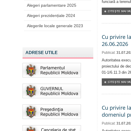
funciară a terenul
Alegeri parlamentare 2025
CITEŞTE MAI MU
Alegeri prezidențiale 2024
Alegerile locale generale 2023
Cu privire l
26.06.2026
ADRESE UTILE
Publicat:
31.07.20
Autoritatea execu
proiectului de dec
01-1/6.11.3 din 2
CITEŞTE MAI MU
Cu privire l
domeniul pr
Publicat:
31.07.20
Autoritatea execu