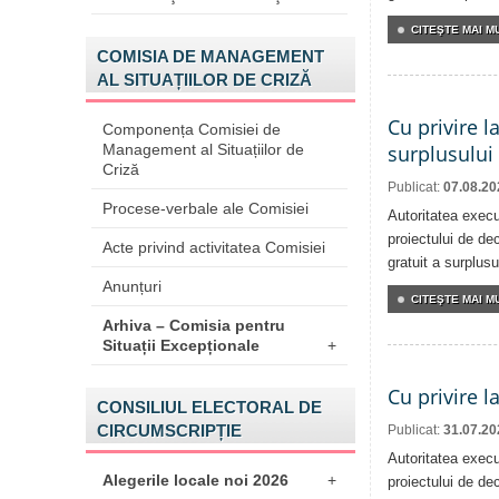
CITEŞTE MAI MU
COMISIA DE MANAGEMENT
AL SITUAȚIILOR DE CRIZĂ
Cu privire l
Componența Comisiei de
Management al Situațiilor de
surplusului
Criză
Publicat:
07.08.20
Procese-verbale ale Comisiei
Autoritatea execu
proiectului de dec
Acte privind activitatea Comisiei
gratuit a surplusu
Anunțuri
CITEŞTE MAI MU
Arhiva – Comisia pentru
Situații Excepționale
+
Cu privire l
CONSILIUL ELECTORAL DE
CIRCUMSCRIPȚIE
Publicat:
31.07.20
Autoritatea execu
Alegerile locale noi 2026
+
proiectului de dec