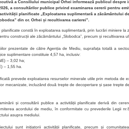
ecutivă a Consiliului municipal Orhei informează publicul despre i
2026, a consultărilor publice privind examinarea cererii pentru em
activității planificate „Exploatarea suplimentară a zăcământului de
obodca” din or. Orhei și recultivarea carierei”.
ii planificate constă în exploatarea suplimentară, prin lucrări miniere la z
entru construcții ale zăcământului „Slobodca”, precum și recultivarea ult
ațiilor prezentate de către Agenția de Mediu, suprafața totală a secto
gice suplimentare constituie 4,57 ha, inclusiv:
NE) – 3,02 ha;
E) – 1,55 ha.
nificată prevede exploatarea resurselor minerale utile prin metoda de ex
ajelor mecanizate, incluzând două trepte de decopertare și șase trepte d
minării și consultării publice a activității planificate derivă din ce
miterea acordului de mediu, în conformitate cu prevederile Legii nr.
tului asupra mediului.
oiectului sunt inițiatorii activității planificate, precum și comunitat