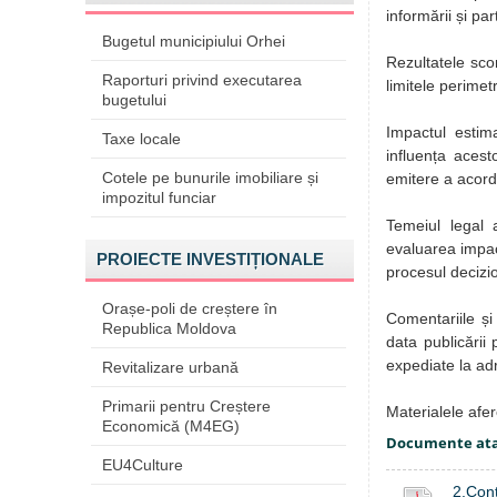
informării și pa
Bugetul municipiului Orhei
Rezultatele scon
Raporturi privind executarea
limitele perimetr
bugetului
Impactul estima
Taxe locale
influența aces
Cotele pe bunurile imobiliare și
emitere a acord
impozitul funciar
Temeiul legal a
evaluarea impac
PROIECTE INVESTIȚIONALE
procesul decizio
Orașe-poli de creștere în
Comentariile și
Republica Moldova
data publicării
expediate la ad
Revitalizare urbană
Primarii pentru Creștere
Materialele afere
Economică (M4EG)
Documente at
EU4Culture
2.Con