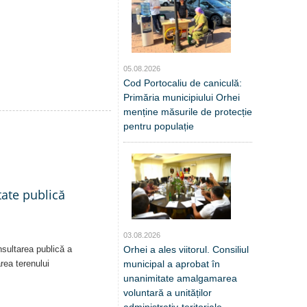
05.08.2026
Cod Portocaliu de caniculă:
Primăria municipiului Orhei
menține măsurile de protecție
pentru populație
tate publică
03.08.2026
nsultarea publică a
Orhei a ales viitorul. Consiliul
area terenului
municipal a aprobat în
unanimitate amalgamarea
voluntară a unităților