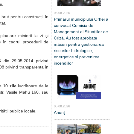
i.
06.08.2026
 brut pentru construcții în
Primarul municipiului Orhei a
tat.
convocat Comisia de
Management al Situațiilor de
xploatare minieră la zi și
Criză. Au fost aprobate
 în cadrul procedurii de
măsuri pentru gestionarea
riscurilor hidrologice,
energetice și prevenirea
86 din 29.05.2014 privind
incendiilor
08 privind transparența în
de
10 zile
lucrătoare de la
 str. Vasile Mahu 160, sau
05.08.2026
tății publice locale.
Anunț