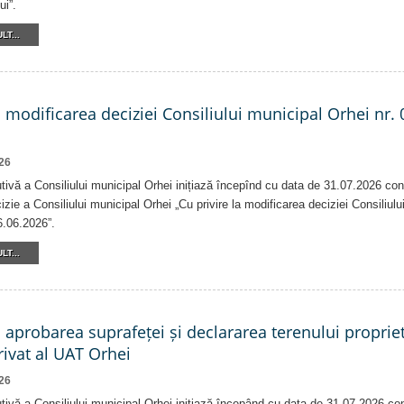
ui”.
LT...
a modificarea deciziei Consiliului municipal Orhei nr. 
26
tivă a Consiliului municipal Orhei inițiază începînd cu data de 31.07.2026 con
izie a Consiliului municipal Orhei „Cu privire la modificarea deciziei Consiliulu
6.06.2026”.
LT...
a aprobarea suprafeței și declararea terenului proprie
ivat al UAT Orhei
26
tivă a Consiliului municipal Orhei inițiază începând cu data de 31.07.2026 co