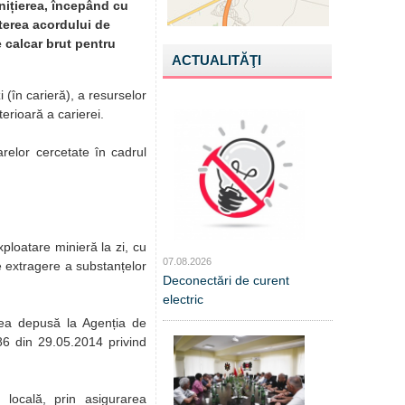
nițierea, începând cu
iterea acordului de
 calcar brut pentru
ACTUALITĂŢI
i (în carieră), a resurselor
erioară a carierei.
arelor cercetate în cadrul
ploatare minieră la zi, cu
07.08.2026
e extragere a substanțelor
Deconectări de curent
electric
rerea depusă la Agenția de
86 din 29.05.2014 privind
ea locală, prin asigurarea