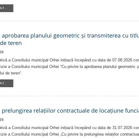
LT...
a aprobarea planului geometric și transmiterea cu titlu
 de teren
26
tivă a Consiliului municipal Orhei inițiază începând cu data de 07.08.2026 co
izie a Consiliului municipal Orhei “Cu privire la aprobarea planului geometric ș
lui de teren“.
LT...
a prelungirea relațiilor contractuale de locațiune funci
26
tivă a Consiliului municipal Orhei inițiază începând cu data de 31.07.2026 co
izie a Consiliului municipal Orhei „Cu privire la prelungirea relațiilor contractu