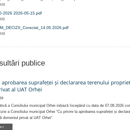
2 MB
0-2026 2026-05-15.pdf
 MB
M_DECIZII_Corectat_14.05.2026.pdf
8 MB
ultări publice
a aprobarea suprafeței și declararea terenului proprie
ivat al UAT Orhei
26
tivă a Consiliului municipal Orhei inițiază începând cu data de 07.08.2026 co
izie a Consiliului municipal Orhei “Cu privire la aprobarea suprafeței și declar
că domeniul privat al UAT Orhei“.
LT...