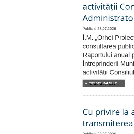
activității Co
Administrator
Publicat:
28.07.2026
Î.M. „Orhei Proiec
consultarea public
Raportului anual p
Întreprinderii M
activității Consili
CITEŞTE MAI MULT...
Cu privire la
transmiterea 