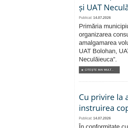
și UAT Necul
Publicat:
14.07.2026
Primăria municipi
organizarea consul
amalgamarea volunt
UAT Bolohan, UAT
Neculăieuca”.
CITEŞTE MAI MULT...
Cu privire la
instruirea cop
Publicat:
14.07.2026
În conformitate cu