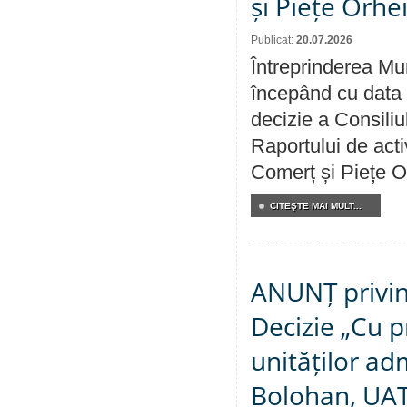
și Piețe Orhe
Publicat:
20.07.2026
Întreprinderea Mun
începând cu data 
decizie a Consiliu
Raportului de acti
Comerț și Piețe O
CITEŞTE MAI MULT...
ANUNȚ privin
Decizie „Cu p
unităților ad
Bolohan, UAT 