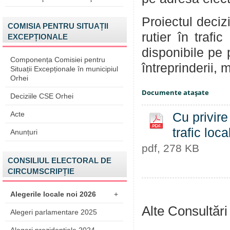
Proiectul decizi
COMISIA PENTRU SITUAȚII
rutier în trafi
EXCEPȚIONALE
disponibile pe 
Componența Comisiei pentru
întreprinderii, m
Situații Excepționale în municipiul
Orhei
Documente ataşate
Deciziile CSE Orhei
Acte
Cu privire 
trafic loc
Anunțuri
pdf, 278 KB
CONSILIUL ELECTORAL DE
CIRCUMSCRIPȚIE
Alegerile locale noi 2026
+
Alte Consultări
Alegeri parlamentare 2025