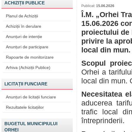
ACHIZIȚII PUBLICE
Publicat:
15.06.2026
Î.M. „Orhei Tr
Planul de Achiziții
15.06.2026 con
Achiziții în derulare
proiectului de
Anunțuri de intenție
privire la aprob
Anunțuri de participare
local din mun.
Rapoarte de monitorizare
Scopul proiec
Arhiva (Achiziții Publice)
Orhei a tariful
local din mun. 
LICITAȚII FUNCIARE
Necesitatea el
Anunțuri de licitații funciare
aducerea tarif
Rezultatele licitațiilor
trafic local d
întreprinderii.
BUGETUL MUNICIPIULUI
ORHEI