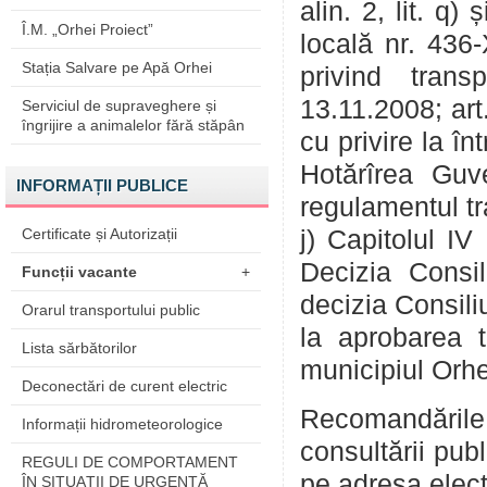
alin. 2, lit. q)
Î.M. „Orhei Proiect”
locală nr. 436-
Stația Salvare pe Apă Orhei
privind trans
13.11.2008; art.
Serviciul de supraveghere și
îngrijire a animalelor fără stăpân
cu privire la î
Hotărîrea Guv
INFORMAȚII PUBLICE
regulamentul tra
Certificate și Autorizații
j) Capitolul IV
Decizia Consil
Funcții vacante
+
decizia Consili
Orarul transportului public
la aprobarea ta
Lista sărbătorilor
municipiul Orhe
Deconectări de curent electric
Recomandările
Informații hidrometeorologice
consultării pub
REGULI DE COMPORTAMENT
pe adresa elec
ÎN SITUAŢII DE URGENŢĂ