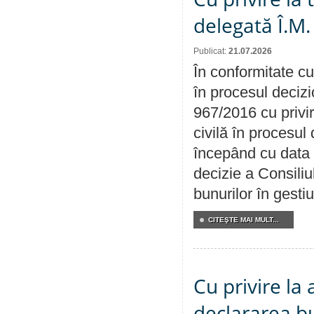
delegată Î.M.
Publicat:
21.07.2026
În conformitate cu
în procesul decizi
967/2016 cu privi
civilă în procesul
începând cu data 
decizie a Consiliu
bunurilor în gest
CITEŞTE MAI MULT...
Cu privire la 
declararea b