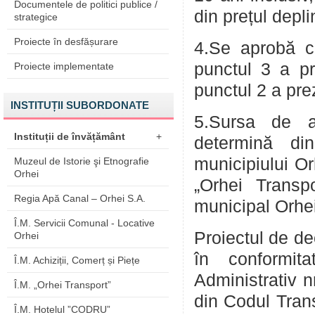
Documentele de politici publice /
din prețul depli
strategice
Proiecte în desfășurare
4.Se aprobă co
punctul 3 a pre
Proiecte implementate
punctul 2 a prez
INSTITUȚII SUBORDONATE
5.Sursa de a
Instituții de învățământ
+
determină di
municipiului Or
Muzeul de Istorie şi Etnografie
Orhei
„Orhei Transpo
Regia Apă Canal – Orhei S.A.
municipal Orhei
Î.M. Servicii Comunal - Locative
Proiectul de de
Orhei
în conformit
Î.M. Achiziții, Comerț și Piețe
Administrativ nr
Î.M. „Orhei Transport”
din Codul Trans
Î.M. Hotelul ”CODRU”