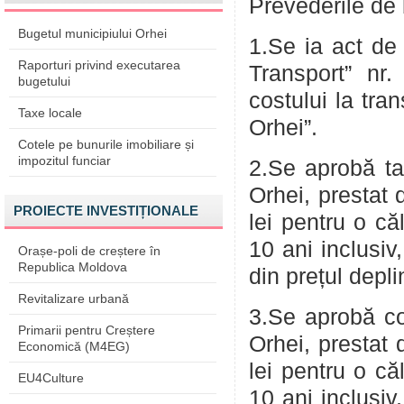
Prevederile de 
Bugetul municipiului Orhei
1.Se ia act de 
Raporturi privind executarea
Transport” nr
bugetului
costului la tran
Taxe locale
Orhei”.
Cotele pe bunurile imobiliare și
impozitul funciar
2.Se aprobă tar
Orhei, prestat 
PROIECTE INVESTIȚIONALE
lei pentru o că
10 ani inclusiv
Orașe-poli de creștere în
Republica Moldova
din prețul depli
Revitalizare urbană
3.Se aprobă cos
Primarii pentru Creștere
Orhei, prestat 
Economică (M4EG)
lei pentru o că
EU4Culture
10 ani inclusiv