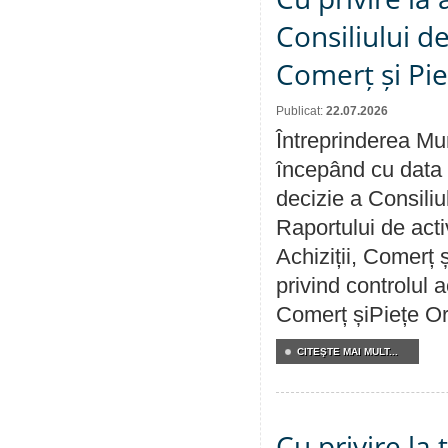
Consiliului de
Comerț și Pie
Publicat:
22.07.2026
Întreprinderea Mun
începând cu data 
decizie a Consiliu
Raportului de activ
Achiziții, Comerț 
privind controlul a
Comerț șiPiețe Or
CITEŞTE MAI MULT...
Cu privire la