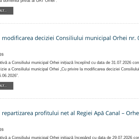
că domeniul privat al UAT Orhei“.
LT...
a modificarea deciziei Consiliului municipal Orhei nr. 
26
tivă a Consiliului municipal Orhei inițiază începînd cu data de 31.07.2026 con
izie a Consiliului municipal Orhei „Cu privire la modificarea deciziei Consiliulu
6.06.2026”.
LT...
a repartizarea profitului net al Regiei Apă Canal – Orh
26
tivă a Consiliului municipal Orhei inițiază începând cu data de 29.07.2026 co