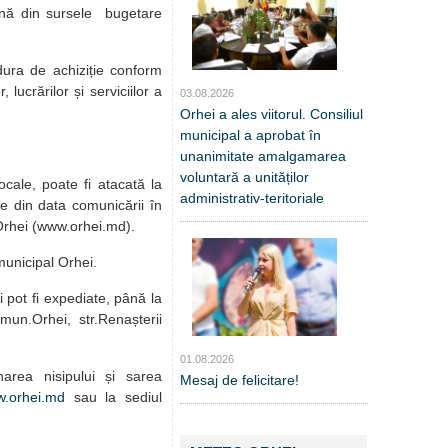
ină din
sursele bugetare
dura de achiziție conform
lucrărilor și serviciilor a
03.08.2026
Orhei a ales viitorul. Consiliul
municipal a aprobat în
unanimitate amalgamarea
voluntară a unităților
ocale, poate fi atacată la
administrativ-teritoriale
e din data comunicării în
 Orhei (www.orhei.md).
 municipal Orhei.
 pot fi expediate, până la
mun.Orhei, str.Renașterii
01.08.2026
narea nisipului și sarea
Mesaj de felicitare!
.orhei.md
sau la sediul