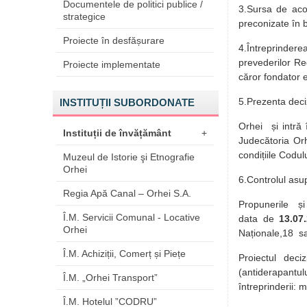
Documentele de politici publice /
3.Sursa de aco
strategice
preconizate în 
Proiecte în desfășurare
4.Întreprinder
prevederilor Reg
Proiecte implementate
căror fondator e
5.Prezenta deci
INSTITUȚII SUBORDONATE
Orhei și intră 
Instituții de învățământ
+
Judecătoria Orh
condițiile Codu
Muzeul de Istorie şi Etnografie
Orhei
6.Controlul asup
Regia Apă Canal – Orhei S.A.
Propunerile și 
Î.M. Servicii Comunal - Locative
data de
13.07
Orhei
Naționale,18 s
Î.M. Achiziții, Comerț și Piețe
Proiectul deci
(antiderapantu
Î.M. „Orhei Transport”
întreprinderii: 
Î.M. Hotelul ”CODRU”