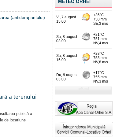
METEO ORHEI
 sarea (antiderapantului)
ară a terenului
nsultarea publică a
ale de locațiune