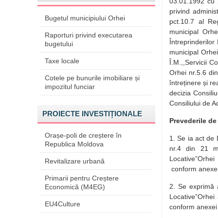
03.01.1992 cu pr
privind adminis
Bugetul municipiului Orhei
pct.10.7 al Reg
municipal Orhe
Raporturi privind executarea
Întreprinderilor
bugetului
municipal Orhei 
Taxe locale
Î.M.,,Servicii 
Orhei nr.5.6 di
Cotele pe bunurile imobiliare și
întreținere și r
impozitul funciar
decizia Consili
Consiliului de A
PROIECTE INVESTIȚIONALE
Prevederile de
Orașe-poli de creștere în
1. Se ia act de 
Republica Moldova
nr.4 din 21 m
LocativeˮOrhei
Revitalizare urbană
conform anexei 
Primarii pentru Creștere
2. Se exprimă a
Economică (M4EG)
LocativeˮOrhei
EU4Culture
conform anexei 