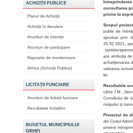
Întreprinderea
ACHIZIȚII PUBLICE
consultarea pu
privire la expr
Planul de Achiziții
Scopul proiect
Achiziții în derulare
public de întreț
Anunțuri de intenție
aprobat prin d
25.02.2021, pen
Anunțuri de participare
(antiderapantul
are atribuția de
Rapoarte de monitorizare
achiziționarea d
Arhiva (Achiziții Publice)
valoarea active
lei.
LICITAȚII FUNCIARE
Rezultatele sc
către Î.M.,,Ser
Anunțuri de licitații funciare
Consiliului de a
nisipului și sar
Rezultatele licitațiilor
Proiectul de d
din Codul Adminis
BUGETUL MUNICIPIULUI
privind întrepr
ORHEI