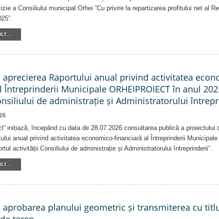
izie a Consiliului municipal Orhei ”Cu privire la repartizarea profitului net al 
025”.
LT...
a aprecierea Raportului anual privind activitatea eco
al Întreprinderii Municipale ORHEIPROIECT în anul 202
Consiliului de administrație și Administratorului întrepr
26
ct” inițiază, începând cu data de 28.07.2026 consultarea publică a proiectului d
ului anual privind activitatea economico-financiară al Întreprinderii Munici
tul activității Consiliului de administrație și Administratorului întreprinderii”.
LT...
a aprobarea planului geometric și transmiterea cu titlu