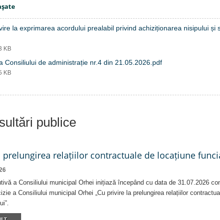
aşate
vire la exprimarea acordului prealabil privind achiziționarea nisipului și
53 KB
a Consiliului de administrație nr.4 din 21.05.2026.pdf
95 KB
ultări publice
a prelungirea relațiilor contractuale de locațiune funci
26
tivă a Consiliului municipal Orhei inițiază începând cu data de 31.07.2026 co
izie a Consiliului municipal Orhei „Cu privire la prelungirea relațiilor contractu
ui”.
LT...