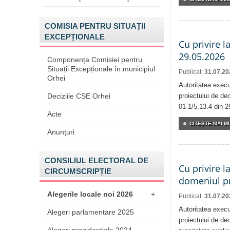
COMISIA PENTRU SITUAȚII
EXCEPȚIONALE
Cu privire l
29.05.2026
Componența Comisiei pentru
Situații Excepționale în municipiul
Publicat:
31.07.20
Orhei
Autoritatea execu
Deciziile CSE Orhei
proiectului de dec
01-1/5.13.4 din 2
Acte
CITEŞTE MAI MU
Anunțuri
CONSILIUL ELECTORAL DE
Cu privire l
CIRCUMSCRIPȚIE
domeniul pr
Alegerile locale noi 2026
+
Publicat:
31.07.20
Autoritatea execu
Alegeri parlamentare 2025
proiectului de dec