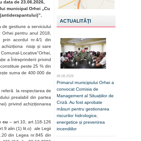
u data de 23.06.2026,
ului municipal Orhei „Cu
 (antiderapantului)”.
ACTUALITĂŢI
de gestiune a serviciului
iul Orhei pentru anul 2018,
 prin acordul nr.4/1 din
achiziționa nisip și sare
ii Comunal-LocativeˮOrhei,
ție a Întreprinderii privind
ă constituie peste 25 % din
pășește suma de 400 000 de
06.08.2026
Primarul municipiului Orhei a
convocat Comisia de
e referă la respectarea de
Management al Situațiilor de
dului prealabil din partea
Criză. Au fost aprobate
hei) privind achiziționarea
măsuri pentru gestionarea
riscurilor hidrologice,
e cu
– art.10, art.118-126
energetice și prevenirea
t.9 alin.(1) lit.o) ale Legii
incendiilor
rt.20 din Legea nr.845 din