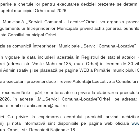
perire a cheltuielilor pentru executarea deciziei prezente se determ
bugetul municipiul Orhei anul 2026.
ea Municipală ,,Servicii Comunal - LocativeˮOrhei va organiza proce
ulamentului Întreprinderilor Municipale privind achiziționarea bunurilor, 
ste Consiliul municipal Orhei.
zie se comunică Întreprinderii Municipale ,,Servicii Comunal-Locativeˮ
în vigoare la data includerii acesteia în Registrul de stat al actelor l
ei (adresa: str. Vasile Mahu nr.135, mun. Orhei) în termen de 30 zil
lui Administrativ și se plasează pe pagina WEB a Primăriei municipiului
ra executării prezentei decizii revine Autorității Executive a Consiliului
recomandările părților interesate cu privire la elaborarea proiectului
.2026
, în adresa Î.M.,,Servicii Comunal-LocativeˮOrhei pe adresa: 
au e_mail:scl-anticamera@mail.ru
ziei Cu privire la exprimarea acordului prealabil privind achizițio
lui) și nota informativă sînt disponibile pe pagina web oficială
www
mun. Orhei, str. Renașterii Naționale 18.