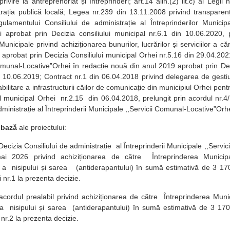
ivire la antreprenoriat și întreprinderi; art.14 alin.(2) lit.c) al Legi
trația publică locală; Legea nr.239 din 13.11.2008 privind transparen
ulamentului Consiliului de administrație al Întreprinderilor Munici
i aprobat prin Decizia consiliului municipal nr.6.1 din 10.06.2020,
 Municipale privind achiziționarea bunurilor, lucrărilor și serviciilor a c
aprobat prin Decizia Consiliului municipal Orhei nr.5.16 din 29.04.2021;
Comunal-LocativeˮOrhei în redacție nouă din anul 2019 aprobat prin Dec
n 10.06.2019; Contract nr.1 din 06.04.2018 privind delegarea de gestiu
eabilitare a infrastructurii căilor de comunicație din municipiul Orhei pen
ul municipal Orhei nr.2.15 din 06.04.2018, prelungit prin acordul nr.4
dministrație al Întreprinderii Municipale ,,Servicii Comunal-LocativeˮOr
 bază
ale proiectului:
Decizia Consiliului de administrație al Întreprinderii Municipale ,,Serv
ai 2026 privind achiziționarea de către Întreprinderea Municipa
 a nisipului și sarea (antiderapantului) în sumă estimativă de 3 17
nr.1 la prezenta decizie.
cordul prealabil privind achiziționarea de către Întreprinderea Munic
 a nisipului și sarea (antiderapantului) în sumă estimativă de 3 17
nr.2 la prezenta decizie.