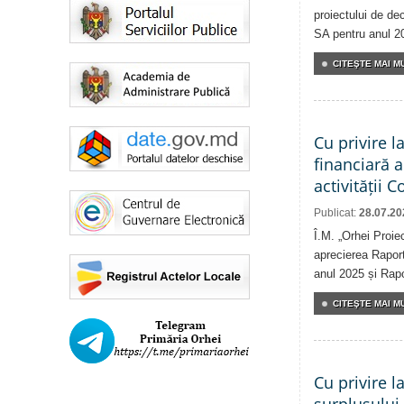
proiectului de dec
SA pentru anul 2
CITEŞTE MAI MU
Cu privire l
financiară 
activității 
Publicat:
28.07.20
Î.M. „Orhei Proie
aprecierea Raport
anul 2025 și Rapor
CITEŞTE MAI MU
Cu privire l