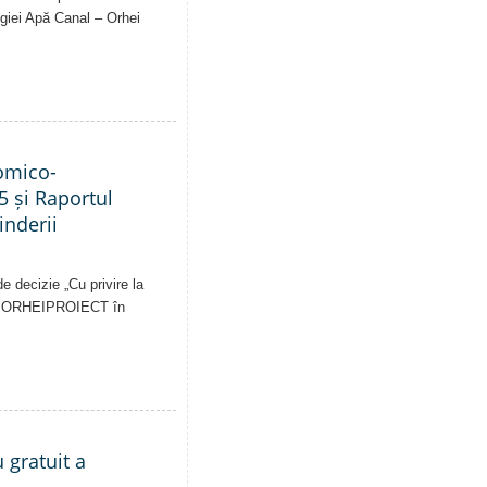
Regiei Apă Canal – Orhei
nomico-
5 și Raportul
inderii
e decizie „Cu privire la
pale ORHEIPROIECT în
 gratuit a