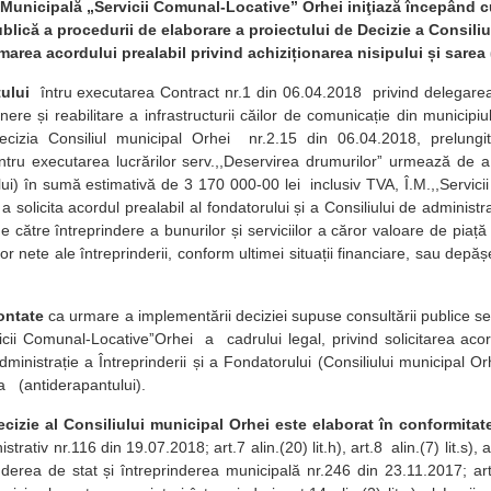
 Municipală „Servicii Comunal-Locative” Orhei iniţiază începând c
blică a procedurii de elaborare a proiectului de Decizie a Consili
imarea acordului prealabil privind achiziționarea nisipului și sarea
ului
întru executarea Contract nr.1 din 06.04.2018 privind delegarea 
inere și reabilitare a infrastructurii căilor de comunicație din municip
ecizia Consiliul municipal Orhei nr.2.15 din 06.04.2018, prelungit
tru executarea lucrărilor serv.,,Deservirea drumurilorˮ urmează de a 
ui) în sumă estimativă de 3 170 000-00 lei inclusiv TVA, Î.M.,,Servic
 a solicita acordul prealabil al fondatorului și a Consiliului de administra
e către întreprindere a bunurilor și serviciilor a căror valoare de piaț
lor nete ale întreprinderii, conform ultimei situații financiare, sau de
ontate
ca urmare a implementării deciziei supuse consultării publice s
vicii Comunal-LocativeˮOrhei a cadrului legal, privind solicitarea acor
dministrație a Întreprinderii și a Fondatorului (Consiliului municipal Or
ea (antiderapantului).
ecizie al Consiliului municipal Orhei este elaborat în conformitat
trativ nr.116 din 19.07.2018; art.7 alin.(20) lit.h), art.8 alin.(7) lit.s), ar
inderea de stat și întreprinderea municipală nr.246 din 23.11.2017; a