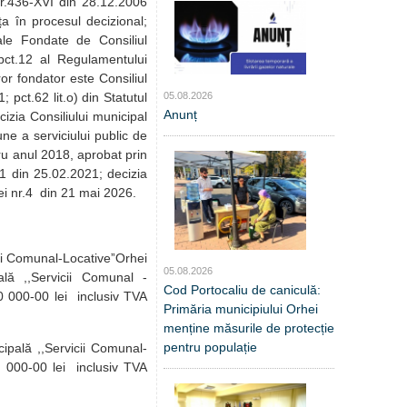
i nr.436-XVI din 28.12.2006
ța în procesul decizional;
pale Fondate de Consiliul
 pct.12 al Regulamentului
ăror fondator este Consiliul
05.08.2026
 pct.62 lit.o) din Statutul
Anunț
izia Consiliului municipal
ne a serviciului public de
tru anul 2018, aprobat prin
/1 din 25.02.2021; decizia
hei nr.4 din 21 mai 2026.
icii Comunal-LocativeˮOrhei
05.08.2026
lă ,,Servicii Comunal -
Cod Portocaliu de caniculă:
0 000-00 lei inclusiv TVA
Primăria municipiului Orhei
menține măsurile de protecție
pentru populație
ipală ,,Servicii Comunal-
0 000-00 lei inclusiv TVA