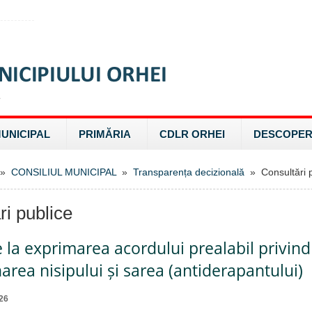
MUNICIPAL
PRIMĂRIA
CDLR ORHEI
DESCOPER
»
CONSILIUL MUNICIPAL
»
Transparența decizională
» Consultări p
ri publice
e la exprimarea acordului prealabil privind
narea nisipului și sarea (antiderapantului)
26