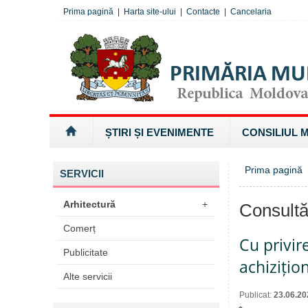
Prima pagină
|
Harta site-ului
|
Contacte
|
Cancelaria
ȘTIRI ȘI EVENIMENTE
CONSILIUL 
Prima pagină
SERVICII
Arhitectură
+
Consultă
Comerț
Cu privir
Publicitate
achizițio
Alte servicii
Publicat:
23.06.20