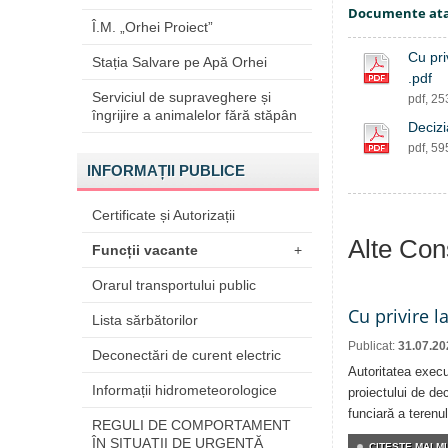
Documente at
Î.M. „Orhei Proiect”
Cu pri
Stația Salvare pe Apă Orhei
.pdf
Serviciul de supraveghere și
pdf, 2
îngrijire a animalelor fără stăpân
Decizi
pdf, 5
INFORMAȚII PUBLICE
Certificate și Autorizații
Alte Cons
Funcții vacante
+
Orarul transportului public
Cu privire l
Lista sărbătorilor
Publicat:
31.07.20
Deconectări de curent electric
Autoritatea execu
Informații hidrometeorologice
proiectului de dec
funciară a terenul
REGULI DE COMPORTAMENT
ÎN SITUAŢII DE URGENŢĂ
CITEŞTE MAI MU