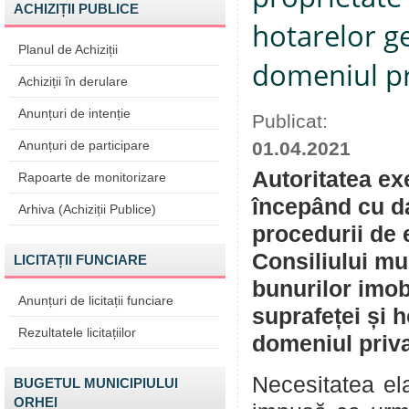
ACHIZIȚII PUBLICE
hotarelor ge
Planul de Achiziții
domeniul pr
Achiziții în derulare
Anunțuri de intenție
Publicat:
Anunțuri de participare
01.04.2021
Autoritatea ex
Rapoarte de monitorizare
începând cu da
Arhiva (Achiziții Publice)
procedurii de 
Consiliului mu
LICITAȚII FUNCIARE
bunurilor imob
Anunțuri de licitații funciare
suprafeței și h
Rezultatele licitațiilor
domeniul priva
Necesitatea ela
BUGETUL MUNICIPIULUI
ORHEI