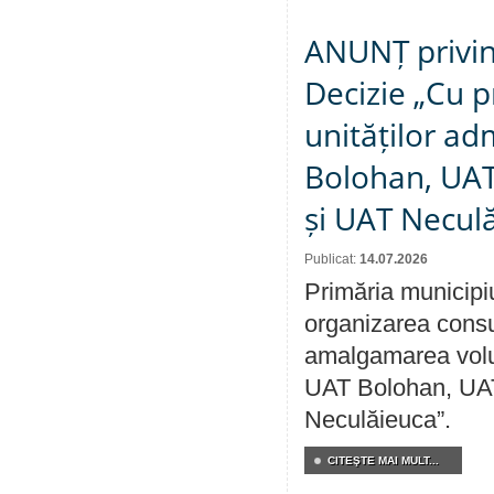
ANUNȚ privin
Decizie „Cu p
unităților ad
Bolohan, UAT 
și UAT Necul
Publicat:
14.07.2026
Primăria municipi
organizarea consul
amalgamarea volunt
UAT Bolohan, UAT
Neculăieuca”.
CITEŞTE MAI MULT...