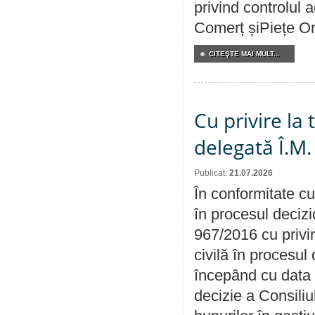
privind controlul a
Comerț șiPiețe Or
CITEŞTE MAI MULT...
Cu privire la
delegată Î.M.
Publicat:
21.07.2026
În conformitate cu
în procesul decizi
967/2016 cu privi
civilă în procesul
începând cu data 
decizie a Consiliu