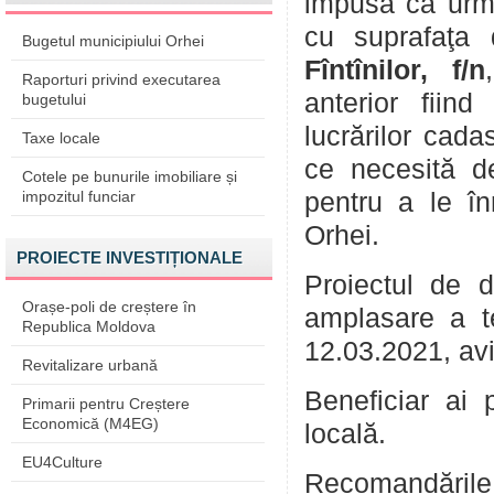
impusă ca urmar
cu suprafaţa 
Bugetul municipiului Orhei
Fîntînilor, f/n
Raporturi privind executarea
anterior fiind
bugetului
lucrărilor cada
Taxe locale
ce necesită de
Cotele pe bunurile imobiliare și
impozitul funciar
pentru a le în
Orhei.
PROIECTE INVESTIȚIONALE
Proiectul de 
Orașe-poli de creștere în
amplasare a t
Republica Moldova
12.03.2021, aviz
Revitalizare urbană
Beneficiar ai 
Primarii pentru Creștere
Economică (M4EG)
locală.
EU4Culture
Recomandările