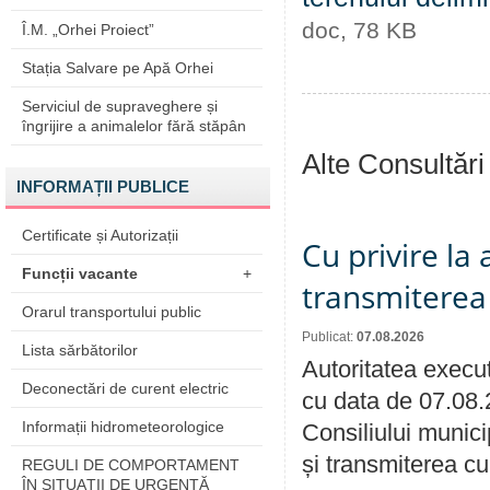
doc, 78 KB
Î.M. „Orhei Proiect”
Stația Salvare pe Apă Orhei
Serviciul de supraveghere și
îngrijire a animalelor fără stăpân
Alte Consultări
INFORMAȚII PUBLICE
Certificate și Autorizații
Cu privire la
Funcții vacante
+
transmiterea 
Orarul transportului public
Publicat:
07.08.2026
Lista sărbătorilor
Autoritatea execut
Deconectări de curent electric
cu data de 07.08.
Informații hidrometeorologice
Consiliului munici
și transmiterea cu 
REGULI DE COMPORTAMENT
ÎN SITUAŢII DE URGENŢĂ