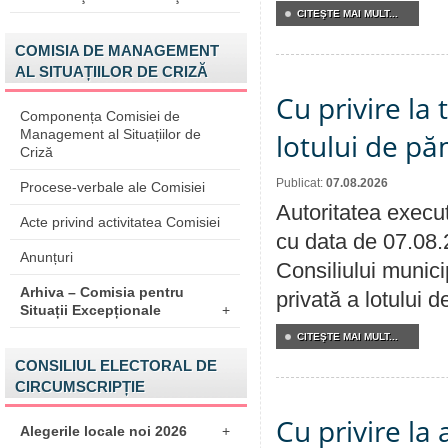
CITEŞTE MAI MULT...
COMISIA DE MANAGEMENT
AL SITUAȚIILOR DE CRIZĂ
Cu privire la
Componența Comisiei de
Management al Situațiilor de
lotului de pă
Criză
Publicat:
07.08.2026
Procese-verbale ale Comisiei
Autoritatea execut
Acte privind activitatea Comisiei
cu data de 07.08.
Anunțuri
Consiliului munici
Arhiva – Comisia pentru
privată a lotului 
Situații Excepționale
+
CITEŞTE MAI MULT...
CONSILIUL ELECTORAL DE
CIRCUMSCRIPȚIE
Cu privire la
Alegerile locale noi 2026
+