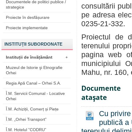
Documentele de politici publice /
consultării pub
strategice
pe adresa ele
Proiecte în desfășurare
0235-21-332.
Proiecte implementate
Proiectul de d
INSTITUȚII SUBORDONATE
terenului propr
pagina web of
Instituții de învățământ
+
municipiului O
Muzeul de Istorie şi Etnografie
Mahu, nr. 160, et
Orhei
Regia Apă Canal – Orhei S.A.
Documente
Î.M. Servicii Comunal - Locative
ataşate
Orhei
Î.M. Achiziții, Comerț și Piețe
Cu privire
Î.M. „Orhei Transport”
publică a 
Î.M. Hotelul ”CODRU”
terenului delim