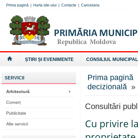
Prima pagină
|
Harta site-ului
|
Contacte
|
Cancelaria
ȘTIRI ȘI EVENIMENTE
CONSILIUL MUNICIPAL
Prima pagină
SERVICII
decizională
» 
Arhitectură
+
Comerț
Consultări publ
Publicitate
Cu privire l
Alte servicii
proprietate 