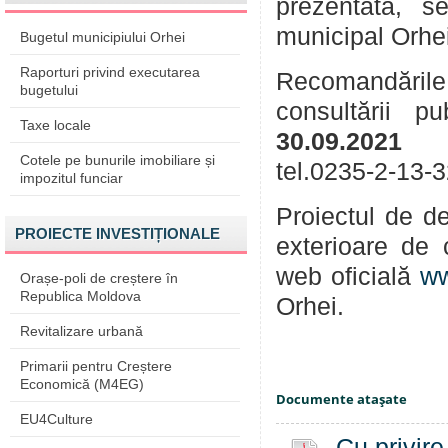
prezentată, se
municipal Orhe
Bugetul municipiului Orhei
Raporturi privind executarea
Recomandările
bugetului
consultării 
Taxe locale
30.09.2021
pe
Cotele pe bunurile imobiliare și
tel.0235-2-13-3
impozitul funciar
Proiectul de de
PROIECTE INVESTIȚIONALE
exterioare de 
web oficială
ww
Orașe-poli de creștere în
Republica Moldova
Orhei.
Revitalizare urbană
Primarii pentru Creștere
Economică (M4EG)
Documente ataşate
EU4Culture
Cu privire