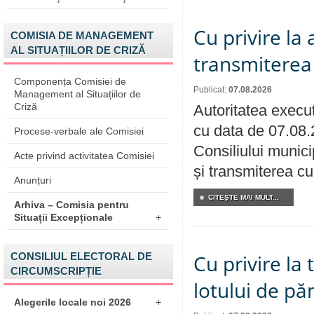
Cu privire la
COMISIA DE MANAGEMENT
AL SITUAȚIILOR DE CRIZĂ
transmiterea 
Componența Comisiei de
Publicat:
07.08.2026
Management al Situațiilor de
Criză
Autoritatea execut
cu data de 07.08.
Procese-verbale ale Comisiei
Consiliului munici
Acte privind activitatea Comisiei
și transmiterea cu 
Anunțuri
CITEŞTE MAI MULT...
Arhiva – Comisia pentru
Situații Excepționale
+
CONSILIUL ELECTORAL DE
Cu privire la
CIRCUMSCRIPȚIE
lotului de pă
Alegerile locale noi 2026
+