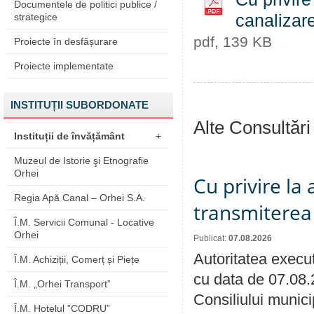
Documentele de politici publice /
strategice
canalizare
pdf, 139 KB
Proiecte în desfășurare
Proiecte implementate
INSTITUȚII SUBORDONATE
Alte Consultări
Instituții de învățământ
+
Muzeul de Istorie şi Etnografie
Orhei
Cu privire la
Regia Apă Canal – Orhei S.A.
transmiterea 
Î.M. Servicii Comunal - Locative
Orhei
Publicat:
07.08.2026
Autoritatea execut
Î.M. Achiziții, Comerț și Piețe
cu data de 07.08.
Î.M. „Orhei Transport”
Consiliului munici
Î.M. Hotelul ”CODRU”