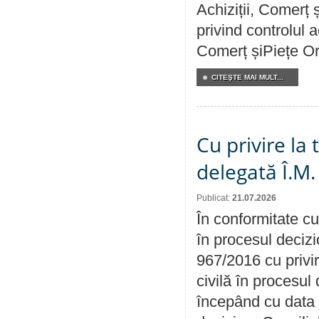
Achiziții, Comerț 
privind controlul a
Comerț șiPiețe Or
CITEŞTE MAI MULT...
Cu privire la
delegată Î.M.
Publicat:
21.07.2026
În conformitate cu
în procesul decizi
967/2016 cu privi
civilă în procesul
începând cu data 