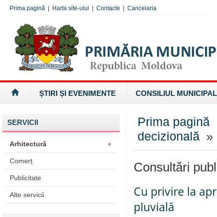
Prima pagină
|
Harta site-ului
|
Contacte
|
Cancelaria
ȘTIRI ȘI EVENIMENTE
CONSILIUL MUNICIPAL
Prima pagină
SERVICII
decizională
» 
Arhitectură
+
Comerț
Consultări publ
Publicitate
Cu privire la ap
Alte servicii
pluvială