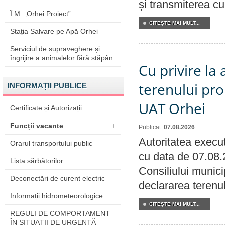
și transmiterea cu 
Î.M. „Orhei Proiect”
CITEŞTE MAI MULT...
Stația Salvare pe Apă Orhei
Serviciul de supraveghere și
îngrijire a animalelor fără stăpân
Cu privire la
terenului pro
INFORMAȚII PUBLICE
UAT Orhei
Certificate și Autorizații
Funcții vacante
+
Publicat:
07.08.2026
Autoritatea execut
Orarul transportului public
cu data de 07.08.
Lista sărbătorilor
Consiliului munici
Deconectări de curent electric
declararea terenul
Informații hidrometeorologice
CITEŞTE MAI MULT...
REGULI DE COMPORTAMENT
ÎN SITUAŢII DE URGENŢĂ