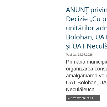
ANUNȚ privin
Decizie „Cu p
unităților ad
Bolohan, UAT 
și UAT Necul
Publicat:
14.07.2026
Primăria municipi
organizarea consul
amalgamarea volunt
UAT Bolohan, UAT
Neculăieuca”.
CITEŞTE MAI MULT...