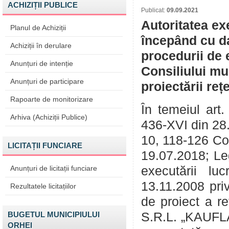
ACHIZIȚII PUBLICE
Publicat:
09.09.2021
Autoritatea ex
Planul de Achiziții
începând cu da
Achiziții în derulare
procedurii de 
Anunțuri de intenție
Consiliului mu
Anunțuri de participare
proiectării reț
Rapoarte de monitorizare
În temeiul art.
Arhiva (Achiziții Publice)
436-XVI din 28.
10, 118-126 Cod
LICITAȚII FUNCIARE
19.07.2018; Le
Anunțuri de licitații funciare
executării lu
13.11.2008 priv
Rezultatele licitațiilor
de proiect a re
BUGETUL MUNICIPIULUI
S.R.L. „KAUFLA
ORHEI