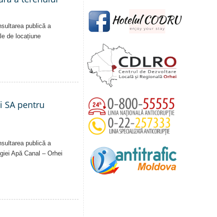
nsultarea publică a
ale de locațiune
ei SA pentru
nsultarea publică a
Regiei Apă Canal – Orhei