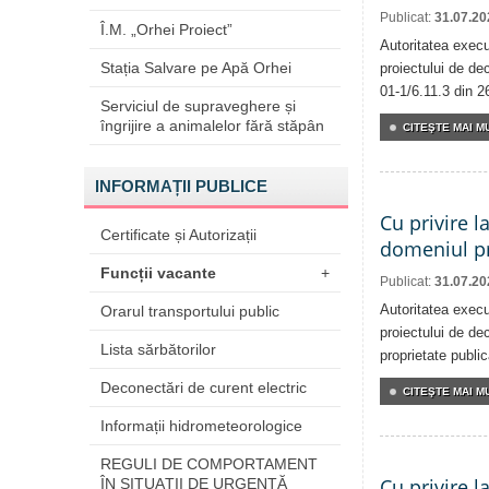
Publicat:
31.07.20
Î.M. „Orhei Proiect”
Autoritatea execu
Stația Salvare pe Apă Orhei
proiectului de dec
01-1/6.11.3 din 2
Serviciul de supraveghere și
îngrijire a animalelor fără stăpân
CITEŞTE MAI MU
INFORMAȚII PUBLICE
Cu privire l
Certificate și Autorizații
domeniul pr
Funcții vacante
+
Publicat:
31.07.20
Autoritatea execu
Orarul transportului public
proiectului de dec
Lista sărbătorilor
proprietate publi
Deconectări de curent electric
CITEŞTE MAI MU
Informații hidrometeorologice
REGULI DE COMPORTAMENT
Cu privire l
ÎN SITUAŢII DE URGENŢĂ