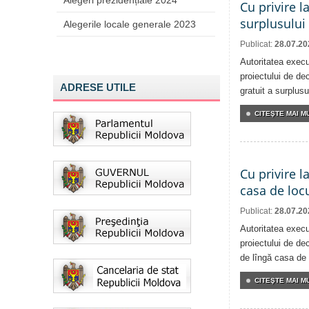
Alegeri prezidențiale 2024
Cu privire l
surplusului
Alegerile locale generale 2023
Publicat:
28.07.20
Autoritatea execu
proiectului de dec
ADRESE UTILE
gratuit a surplusu
CITEŞTE MAI MU
Cu privire l
casa de locu
Publicat:
28.07.20
Autoritatea execu
proiectului de dec
de lîngă casa de 
CITEŞTE MAI MU