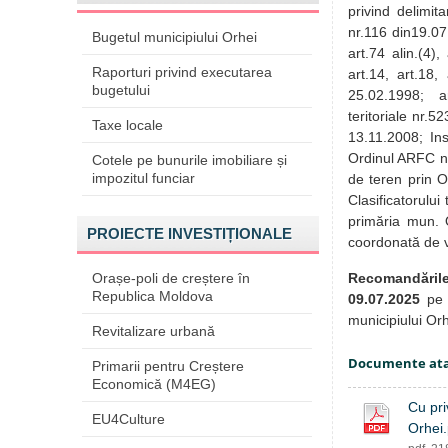
privind delimit
nr.116 din19.07.
Bugetul municipiului Orhei
art.74 alin.(4)
Raporturi privind executarea
art.14, art.18,
bugetului
25.02.1998; art
teritoriale nr.5
Taxe locale
13.11.2008; Ins
Ordinul ARFC nr.
Cotele pe bunurile imobiliare și
impozitul funciar
de teren prin O
Clasificatorulu
primăria mun. O
PROIECTE INVESTIȚIONALE
coordonată de vic
Recomandăril
Orașe-poli de creștere în
Republica Moldova
09.07.2025
pe 
municipiului Or
Revitalizare urbană
Documente at
Primarii pentru Creștere
Economică (M4EG)
Cu pri
EU4Culture
Orhei.