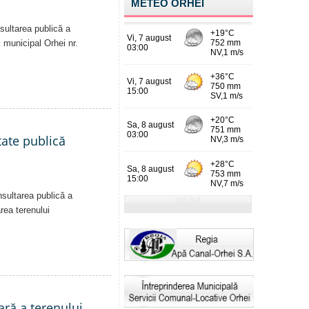
METEO ORHEI
sultarea publică a
i municipal Orhei nr.
tate publică
nsultarea publică a
area terenului
ară a terenului