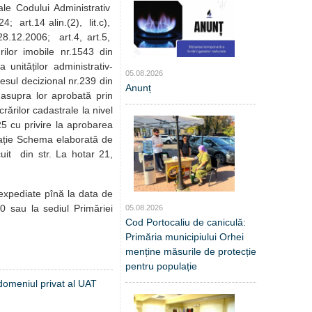
ale Codului Administrativ
4; art.14 alin.(2), lit.c),
 28.12.2006; art.4, art.5,
urilor imobile nr.1543 din
 unităților administrativ-
05.08.2026
cesul decizional nr.239 din
Anunț
r asupra lor aprobată prin
rărilor cadastrale la nivel
5 cu privire la aprobarea
erație Schema elaborată de
uit din str. La hotar 21,
 expediate pînă la data de
0 sau la sediul Primăriei
05.08.2026
Cod Portocaliu de caniculă:
Primăria municipiului Orhei
menține măsurile de protecție
pentru populație
 domeniul privat al UAT