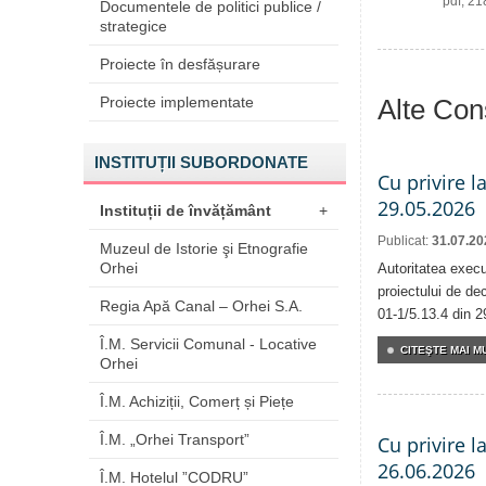
pdf, 2
Documentele de politici publice /
strategice
Proiecte în desfășurare
Alte Cons
Proiecte implementate
INSTITUȚII SUBORDONATE
Cu privire l
29.05.2026
Instituții de învățământ
+
Publicat:
31.07.20
Muzeul de Istorie şi Etnografie
Orhei
Autoritatea execu
proiectului de dec
Regia Apă Canal – Orhei S.A.
01-1/5.13.4 din 2
Î.M. Servicii Comunal - Locative
CITEŞTE MAI MU
Orhei
Î.M. Achiziții, Comerț și Piețe
Î.M. „Orhei Transport”
Cu privire l
26.06.2026
Î.M. Hotelul ”CODRU”