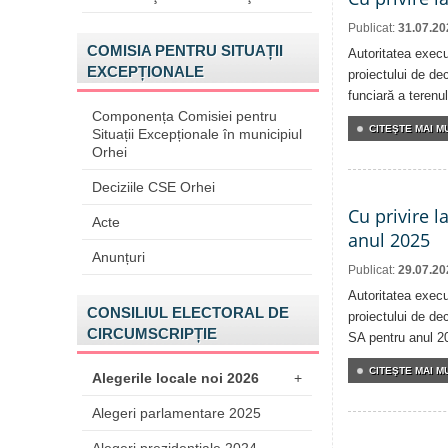
Publicat:
31.07.20
COMISIA PENTRU SITUAȚII
Autoritatea execu
EXCEPȚIONALE
proiectului de dec
funciară a terenul
Componența Comisiei pentru
CITEŞTE MAI MU
Situații Excepționale în municipiul
Orhei
Deciziile CSE Orhei
Cu privire l
Acte
anul 2025
Anunțuri
Publicat:
29.07.20
Autoritatea execu
CONSILIUL ELECTORAL DE
proiectului de dec
CIRCUMSCRIPȚIE
SA pentru anul 2
CITEŞTE MAI MU
Alegerile locale noi 2026
+
Alegeri parlamentare 2025