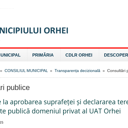
MUNICIPAL
PRIMĂRIA
CDLR ORHEI
DESCOPER
»
CONSILIUL MUNICIPAL
»
Transparența decizională
» Consultări p
ri publice
e la aprobarea suprafeței și declararea ter
te publică domeniul privat al UAT Orhei
25