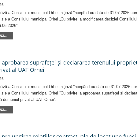
26
tivă a Consiliului municipal Orhei inițiază începînd cu data de 31.07.2026 con
izie a Consiliului municipal Orhei „Cu privire la modificarea deciziei Consiliulu
6.06.2026”.
LT...
a aprobarea suprafeței și declararea terenului proprie
ivat al UAT Orhei
26
tivă a Consiliului municipal Orhei inițiază începând cu data de 31.07.2026 co
izie a Consiliului municipal Orhei “Cu privire la aprobarea suprafeței și declar
că domeniul privat al UAT Orhei“.
LT...
a prelungirea relațiilor contractuale de locațiune funci