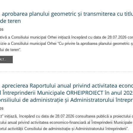
a aprobarea planului geometric și transmiterea cu titlu
 de teren
26
tivă a Consiliului municipal Orhei inițiază începând cu data de 28.07.2026 co
izie a Consiliului municipal Orhei “Cu privire la aprobarea planului geometric ș
lui de teren“.
LT...
a aprecierea Raportului anual privind activitatea eco
al Întreprinderii Municipale ORHEIPROIECT în anul 202
Consiliului de administrație și Administratorului întrepr
26
ct” inițiază, începând cu data de 28.07.2026 consultarea publică a proiectului d
ului anual privind activitatea economico-financiară al Întreprinderii Munici
tul activității Consiliului de administrație și Administratorului întreprinderii”.