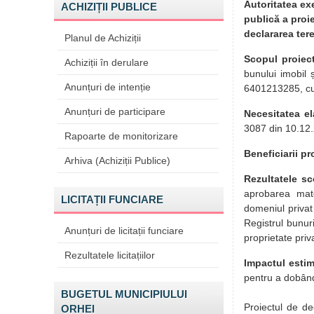
Autoritatea ex
ACHIZIȚII PUBLICE
publică a proie
declararea ter
Planul de Achiziții
Scopul proiect
Achiziții în derulare
bunului imobil 
Anunțuri de intenție
6401213285, cu s
Anunțuri de participare
Necesitatea el
3087 din 10.12.2
Rapoarte de monitorizare
Beneficiarii pr
Arhiva (Achiziții Publice)
Rezultatele s
aprobarea mate
LICITAȚII FUNCIARE
domeniul privat 
Registrul bunur
Anunțuri de licitații funciare
proprietate priv
Rezultatele licitațiilor
Impactul estim
pentru a dobând
BUGETUL MUNICIPIULUI
Proiectul de de
ORHEI