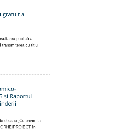
 gratuit a
nsultarea publică a
i transmiterea cu titlu
nomico-
5 și Raportul
inderii
e decizie „Cu privire la
pale ORHEIPROIECT în