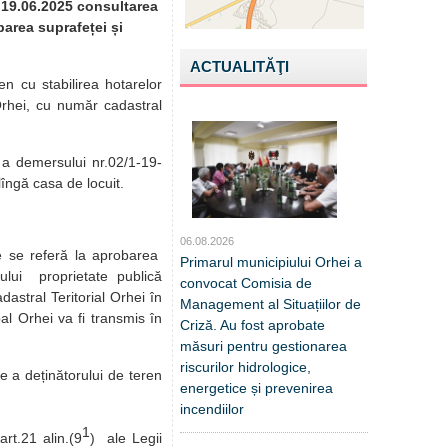
e 19.06.2025 consultarea
barea suprafeței și
ACTUALITĂŢI
en cu stabilirea hotarelor
Orhei, cu număr cadastral
 a demersului nr.02/1-19-
îngă casa de locuit.
06.08.2026
ce se referă la aprobarea
Primarul municipiului Orhei a
nului proprietate publică
convocat Comisia de
dastral Teritorial Orhei în
Management al Situațiilor de
al Orhei va fi transmis în
Criză. Au fost aprobate
măsuri pentru gestionarea
riscurilor hidrologice,
re a deținătorului de teren
energetice și prevenirea
incendiilor
1
rt.21 alin.(9
) ale Legii