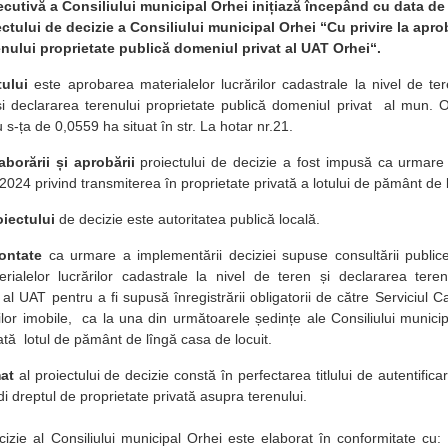
ecutivă a Consiliului municipal Orhei inițiază începând cu data d
ctului de decizie a Consiliului municipal Orhei “Cu privire la apro
enului proprietate publică domeniul privat al UAT Orhei“.
ului
este aprobarea materialelor lucrărilor cadastrale la nivel de ter
și declararea terenului proprietate publică domeniul privat al mun. 
-ța de 0,0559 ha situat în str. La hotar nr.21.
aborării și aprobării
proiectului de decizie a fost impusă ca urmare
024 privind transmiterea în proprietate privată a lotului de pământ de l
oiectului
de decizie este autoritatea publică locală.
contate
ca urmare a implementării deciziei supuse consultării publi
rialelor lucrărilor cadastrale la nivel de teren și declararea tere
al UAT pentru a fi supusă înregistrării obligatorii de către Serviciul Ca
ilor imobile, ca la una din următoarele ședințe ale Consiliului municip
ată lotul de pământ de lîngă casa de locuit.
at
al proiectului de decizie constă în perfectarea titlului de autentifica
i dreptul de proprietate privată asupra terenului.
cizie al Consiliului municipal Orhei este elaborat în conformitate cu: a