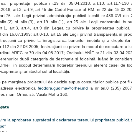
area proprietății publice nr.29 din 05.04.2018; art.10, art.117-130 
2018; art.3, art.9, art.45 din Codul Funciar al RM. nr.22 din 15.02.202
, art.76 ale Legii privind administrația publică locală nr.436-XVI din
 alin.(2) și alin.(3), art.19 alin.(1), art.25 ale Legii cadastrului bun
.1, art.3, art.4, art.9 din Legea cu privire la proprietatea publică a
23 din 16.07.1999; art.8-13, art.15 ale Legii privind transparența în pro
trucțiunii cu privire la înregistrarea bunurilor imobile și a drepturilo
112 din 22.06.2005; Instrucțiunii cu privire la modul de executare a luc
rdinul ARFC nr.70 din 04.08.2017; Ordinului ANÎF nr.21 din 03.04.202
i terenurilor după categoria de destinație și folosință; luând în consid
rhei în scopul determinării hotarelor terenului aferent casei de loc
eprimar și arhitectul șef al localității.
e
pe marginea proiectului de decizie supus consultărilor publice pot fi
adresa electronică
feodora.gudima@orhei.md
la nr tel.0 (235) 2067
hei: mun. Orhei, str. Vasile Mahu 160.
aşate
vire la aprobarea suprafeței și declararea terenului proprietate publică
pdf