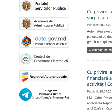
Cu privire l
surplusului
Publicat:
28.07.20
Autoritatea execu
proiectului de dec
gratuit a surplusu
CITEŞTE MAI MU
Cu privire l
financiară 
activității 
Publicat:
28.07.20
Î.M. „Orhei Proie
aprecierea Raport
anul 2025 și Rapor