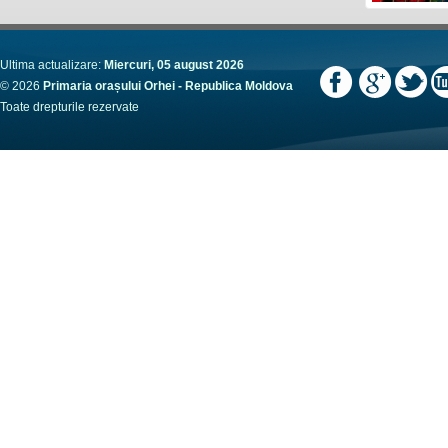
Ultima actualizare:
Miercuri, 05 august 2026
© 2026
Primaria orașului Orhei - Republica Moldova
Toate drepturile rezervate