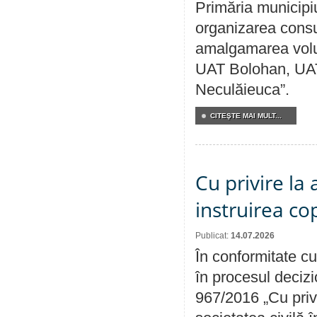
Primăria municipi
organizarea consul
amalgamarea volunt
UAT Bolohan, UAT
Neculăieuca”.
CITEŞTE MAI MULT...
Cu privire la
instruirea cop
Publicat:
14.07.2026
În conformitate cu
în procesul decizi
967/2016 „Cu priv