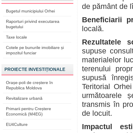
de pământ de lî
Bugetul municipiului Orhei
Beneficiarii p
Raporturi privind executarea
bugetului
locală.
Taxe locale
Rezultatele 
Cotele pe bunurile imobiliare și
supuse consult
impozitul funciar
materialelor lu
terenului propr
PROIECTE INVESTIȚIONALE
supusă înregis
Orașe-poli de creștere în
Teritorial Orhe
Republica Moldova
următoarele ș
Revitalizare urbană
transmis în pr
Primarii pentru Creștere
de locuit.
Economică (M4EG)
EU4Culture
Impactul est