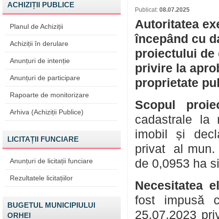
ACHIZIȚII PUBLICE
Publicat:
08.07.2025
Autoritatea ex
Planul de Achiziții
începând cu da
Achiziții în derulare
proiectului de
Anunțuri de intenție
privire la apr
Anunțuri de participare
proprietate pu
Rapoarte de monitorizare
Scopul proiec
Arhiva (Achiziții Publice)
cadastrale la 
imobil și decl
LICITAȚII FUNCIARE
privat al mun.
Anunțuri de licitații funciare
de 0,0953 ha sit
Rezultatele licitațiilor
Necesitatea e
fost impusă c
BUGETUL MUNICIPIULUI
25.07.2023 priv
ORHEI