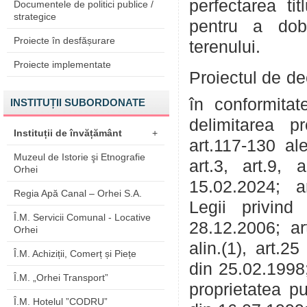
perfectarea tit
Documentele de politici publice /
strategice
pentru a dobâ
Proiecte în desfășurare
terenului.
Proiecte implementate
Proiectul de de
în conformitat
INSTITUȚII SUBORDONATE
delimitarea pro
Instituții de învățământ
+
art.117-130 al
Muzeul de Istorie şi Etnografie
art.3, art.9,
Orhei
15.02.2024; art
Regia Apă Canal – Orhei S.A.
Legii privind
Î.M. Servicii Comunal - Locative
28.12.2006; art.
Orhei
alin.(1), art.2
Î.M. Achiziții, Comerț și Piețe
din 25.02.1998;
Î.M. „Orhei Transport”
proprietatea pu
Î.M. Hotelul ”CODRU”