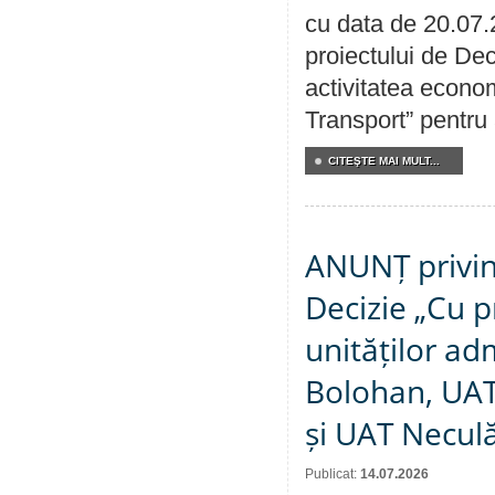
cu data de 20.07.
proiectului de Dec
activitatea econom
Transport” pentru
CITEŞTE MAI MULT...
ANUNȚ privin
Decizie „Cu p
unităților ad
Bolohan, UAT 
și UAT Necul
Publicat:
14.07.2026