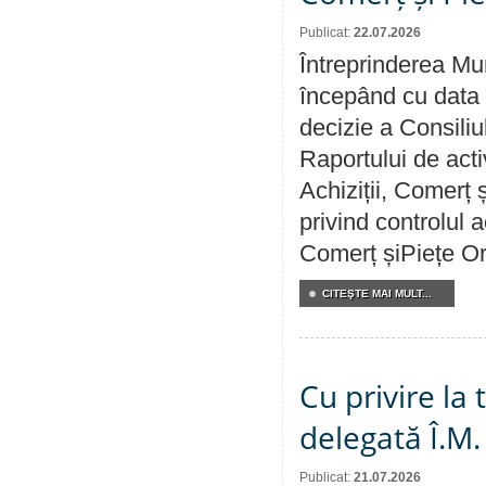
Publicat:
22.07.2026
Întreprinderea Mun
începând cu data 
decizie a Consiliu
Raportului de activ
Achiziții, Comerț 
privind controlul a
Comerț șiPiețe Or
CITEŞTE MAI MULT...
Cu privire la
delegată Î.M.
Publicat:
21.07.2026