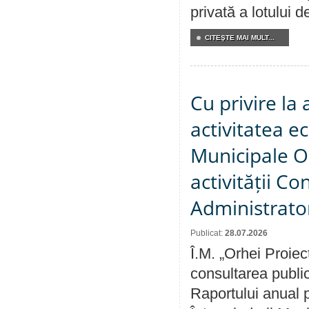
privată a lotului 
CITEŞTE MAI MULT...
Cu privire la
activitatea e
Municipale O
activității Co
Administrator
Publicat:
28.07.2026
Î.M. „Orhei Proiec
consultarea public
Raportului anual p