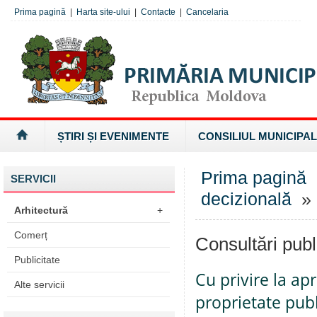
Prima pagină
|
Harta site-ului
|
Contacte
|
Cancelaria
ȘTIRI ȘI EVENIMENTE
CONSILIUL MUNICIPAL
Prima pagină
SERVICII
decizională
» 
Arhitectură
+
Comerț
Consultări publ
Publicitate
Cu privire la ap
Alte servicii
proprietate pub