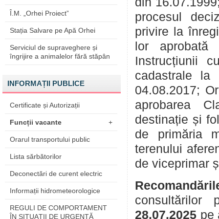
din 16.07.1999;
Î.M. „Orhei Proiect”
procesul deciz
privire la înre
Stația Salvare pe Apă Orhei
lor aprobată
Serviciul de supraveghere și
îngrijire a animalelor fără stăpân
Instrucțiunii 
cadastrale la
INFORMAȚII PUBLICE
04.08.2017; Or
aprobarea Cla
Certificate și Autorizații
destinație și f
Funcții vacante
+
de primăria m
Orarul transportului public
terenului afere
Lista sărbătorilor
de viceprimar și 
Deconectări de curent electric
Recomandăril
Informații hidrometeorologice
consultărilor
REGULI DE COMPORTAMENT
28.07.2025
pe 
ÎN SITUAŢII DE URGENŢĂ