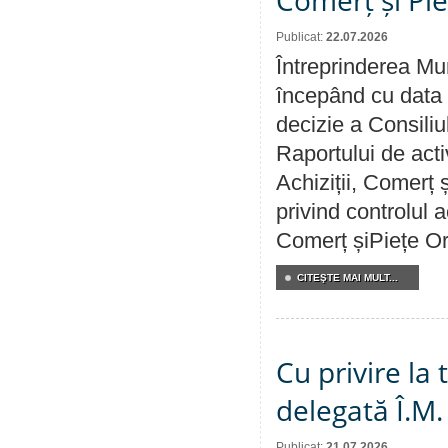
Publicat:
22.07.2026
Întreprinderea Mun
începând cu data 
decizie a Consiliu
Raportului de activ
Achiziții, Comerț 
privind controlul a
Comerț șiPiețe Or
CITEŞTE MAI MULT...
Cu privire la
delegată Î.M.
Publicat:
21.07.2026