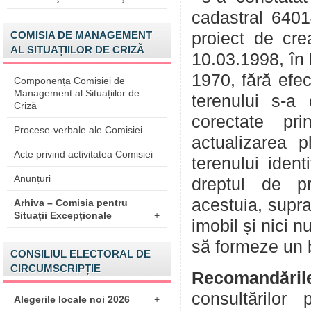
cadastral 6401
proiect de cre
COMISIA DE MANAGEMENT
AL SITUAȚIILOR DE CRIZĂ
10.03.1998, în 
1970, fără efec
Componența Comisiei de
Management al Situațiilor de
terenului s-a
Criză
corectate pri
Procese-verbale ale Comisiei
actualizarea p
Acte privind activitatea Comisiei
terenului iden
Anunțuri
dreptul de pro
acestuia, supr
Arhiva – Comisia pentru
Situații Excepționale
+
imobil și nici 
să formeze un b
CONSILIUL ELECTORAL DE
CIRCUMSCRIPȚIE
Recomandăril
consultărilor
Alegerile locale noi 2026
+