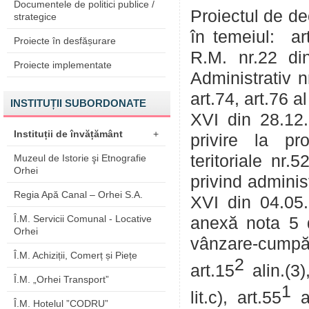
Documentele de politici publice /
Proiectul de de
strategice
în temeiul: art
Proiecte în desfășurare
R.M. nr.22 din
Proiecte implementate
Administrativ nr
art.74, art.76 a
INSTITUȚII SUBORDONATE
XVI din 28.12.2
Instituții de învățământ
+
privire la pro
teritoriale nr.
Muzeul de Istorie şi Etnografie
Orhei
privind adminis
Regia Apă Canal – Orhei S.A.
XVI din 04.05.2
Î.M. Servicii Comunal - Locative
anexă nota 5 d
Orhei
vânzare-cumpă
Î.M. Achiziții, Comerț și Piețe
2
art.15
alin.(3)
Î.M. „Orhei Transport”
1
lit.c), art.55
a
Î.M. Hotelul ”CODRU”