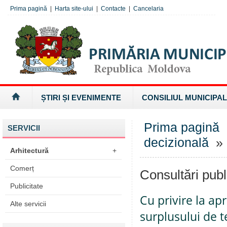
Prima pagină
|
Harta site-ului
|
Contacte
|
Cancelaria
ȘTIRI ȘI EVENIMENTE
CONSILIUL MUNICIPAL
Prima pagină
SERVICII
decizională
» 
Arhitectură
+
Comerț
Consultări publ
Publicitate
Cu privire la a
Alte servicii
surplusului de t