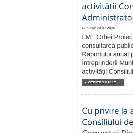
activității Co
Administrator
Publicat:
28.07.2026
Î.M. „Orhei Proiec
consultarea public
Raportului anual p
Întreprinderii M
activității Consili
CITEŞTE MAI MULT...
Cu privire la
Consiliului de
Comerț și Pie