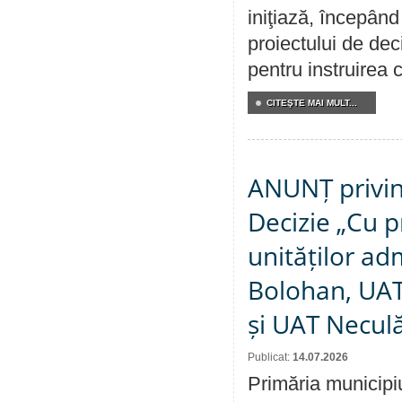
iniţiază, începân
proiectului de dec
pentru instruirea c
CITEŞTE MAI MULT...
ANUNȚ privin
Decizie „Cu p
unităților ad
Bolohan, UAT 
și UAT Necul
Publicat:
14.07.2026
Primăria municipi