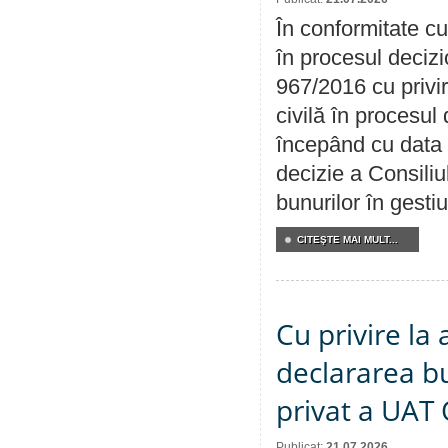
În conformitate cu
în procesul decizi
967/2016 cu privi
civilă în procesul
începând cu data 
decizie a Consiliu
bunurilor în gest
CITEŞTE MAI MULT...
Cu privire la 
declararea b
privat a UAT 
Publicat:
21.07.2026