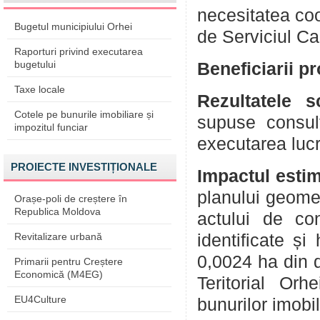
necesitatea coo
Bugetul municipiului Orhei
de Serviciul Cad
Raporturi privind executarea
bugetului
Beneficiarii p
Taxe locale
Rezultatele 
Cotele pe bunurile imobiliare și
supuse consult
impozitul funciar
executarea lucr
PROIECTE INVESTIȚIONALE
Impactul esti
planului geomet
Orașe-poli de creștere în
Republica Moldova
actului de co
Revitalizare urbană
identificate ș
0,0024 ha din d
Primarii pentru Creștere
Economică (M4EG)
Teritorial Orh
EU4Culture
bunurilor imobil