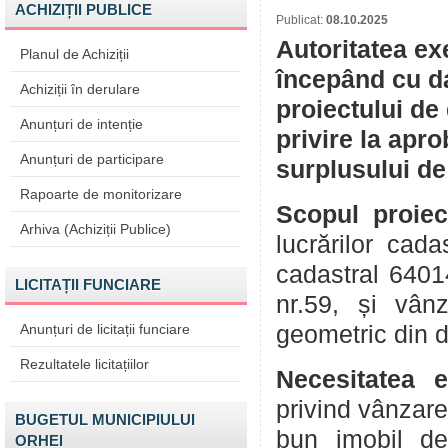
ACHIZIȚII PUBLICE
Publicat:
08.10.2025
Autoritatea ex
Planul de Achiziții
începând cu da
Achiziții în derulare
proiectului de
Anunțuri de intenție
privire la apr
Anunțuri de participare
surplusului de
Rapoarte de monitorizare
Scopul proiec
Arhiva (Achiziții Publice)
lucrărilor cad
cadastral 6401
LICITAȚII FUNCIARE
nr.59, și vân
Anunțuri de licitații funciare
geometric din 
Rezultatele licitațiilor
Necesitatea e
privind vânzare
BUGETUL MUNICIPIULUI
bun imobil de
ORHEI