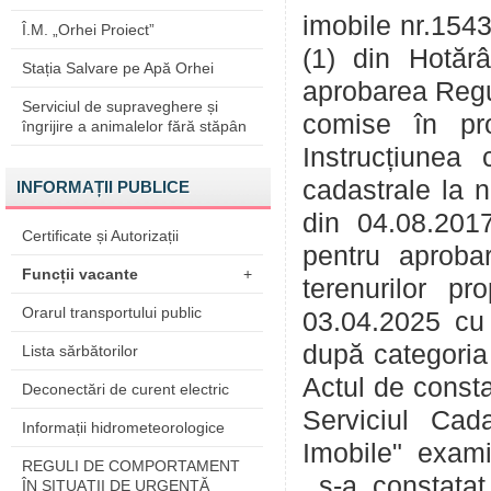
imobile nr.1543
Î.M. „Orhei Proiect”
(1) din Hotăr
Stația Salvare pe Apă Orhei
aprobarea Regul
Serviciul de supraveghere și
comise în proc
îngrijire a animalelor fără stăpân
Instrucțiunea
cadastrale la 
INFORMAȚII PUBLICE
din 04.08.201
Certificate și Autorizații
pentru aprobar
Funcții vacante
+
terenurilor p
Orarul transportului public
03.04.2025 cu p
după categoria 
Lista sărbătorilor
Actul de consta
Deconectări de curent electric
Serviciul Cada
Informații hidrometeorologice
Imobile" exami
REGULI DE COMPORTAMENT
s-a constatat
ÎN SITUAŢII DE URGENŢĂ