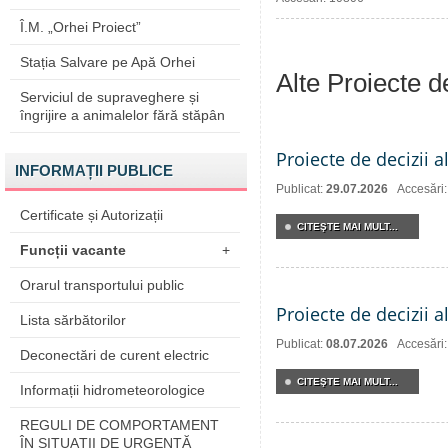
Î.M. „Orhei Proiect”
Stația Salvare pe Apă Orhei
Alte Proiecte 
Serviciul de supraveghere și
îngrijire a animalelor fără stăpân
Proiecte de decizii a
INFORMAȚII PUBLICE
Publicat:
29.07.2026
Accesări
Certificate și Autorizații
CITEŞTE MAI MULT...
Funcții vacante
+
Orarul transportului public
Proiecte de decizii a
Lista sărbătorilor
Publicat:
08.07.2026
Accesări
Deconectări de curent electric
CITEŞTE MAI MULT...
Informații hidrometeorologice
REGULI DE COMPORTAMENT
ÎN SITUAŢII DE URGENŢĂ