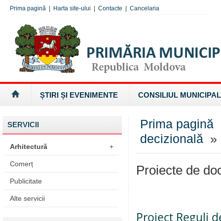
Prima pagină
|
Harta site-ului
|
Contacte
|
Cancelaria
ȘTIRI ȘI EVENIMENTE
CONSILIUL MUNICIPAL
Prima pagină
SERVICII
decizională
» 
Arhitectură
+
Comerț
Proiecte de d
Publicitate
Alte servicii
Proiect Reguli d