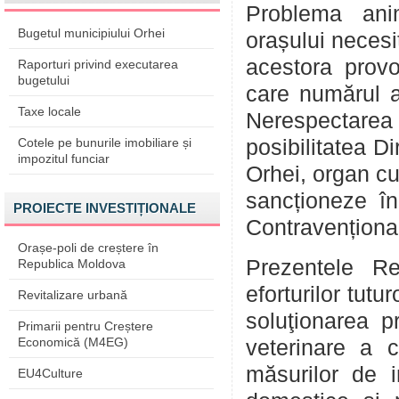
Problema anim
Bugetul municipiului Orhei
orașului necesit
acestora provo
Raporturi privind executarea
bugetului
care numărul an
Taxe locale
Nerespectarea
Cotele pe bunurile imobiliare și
posibilitatea 
impozitul funciar
Orhei, organ cu
sancționeze în
PROIECTE INVESTIȚIONALE
Contravenționa
Orașe-poli de creștere în
Prezentele Re
Republica Moldova
eforturilor tutu
Revitalizare urbană
soluţionarea pr
Primarii pentru Creștere
Economică (M4EG)
veterinare a co
măsurilor de i
EU4Culture