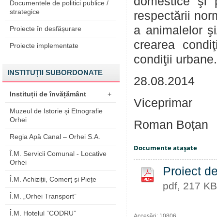
domestice şi p
Documentele de politici publice /
strategice
respectării norm
a animalelor şi
Proiecte în desfășurare
crearea condiţ
Proiecte implementate
condiţii urbane.
INSTITUȚII SUBORDONATE
28.08.2014
Instituții de învățământ
+
Viceprimar
Muzeul de Istorie şi Etnografie
Orhei
Roman Boțan
Regia Apă Canal – Orhei S.A.
Documente ataşate
Î.M. Servicii Comunal - Locative
Orhei
Proiect d
Î.M. Achiziții, Comerț și Piețe
pdf, 217 KB
Î.M. „Orhei Transport”
Î.M. Hotelul ”CODRU”
Accesări: 10806