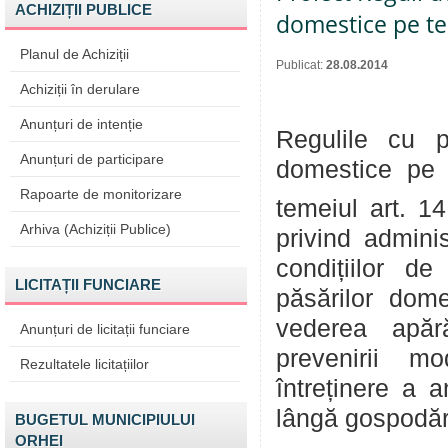
ACHIZIȚII PUBLICE
domestice pe ter
Planul de Achiziții
Publicat:
28.08.2014
Achiziții în derulare
Anunțuri de intenție
Regulile cu pr
Anunțuri de participare
domestice pe t
Rapoarte de monitorizare
temeiul art. 14 
Arhiva (Achiziții Publice)
privind adminis
condițiilor de
LICITAȚII FUNCIARE
păsărilor domes
vederea apără
Anunțuri de licitații funciare
prevenirii m
Rezultatele licitațiilor
întreținere a 
lângă gospodări
BUGETUL MUNICIPIULUI
ORHEI