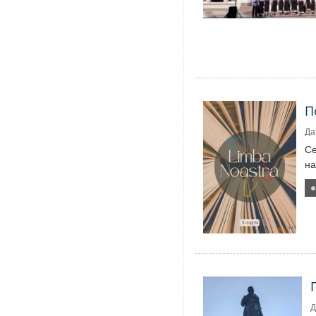
П
Да
Се
на
Д