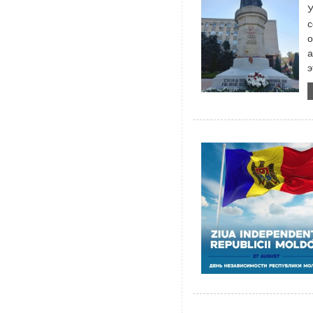
У
с
о
а
э