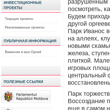
разрушенным 
ИНВЕСТИЦИОННЫЕ
ПРОЕКТЫ
посмотреть, к
Будем приходи
Текущие проекты
другой оргеев
Реализованные проекты
Парк Иванос 
на аллеях, кл
ПУБЛИЧНАЯ ИНФОРМАЦИЯ
новыми скамь
Вакансии в мун.Орхей
железа, ступ
плиткой. Мале
игровых площ
центральный ф
восстановлены
ПОЛЕЗНЫЕ ССЫЛКИ
Парк торжест
Воссоздание п
еще в самом н