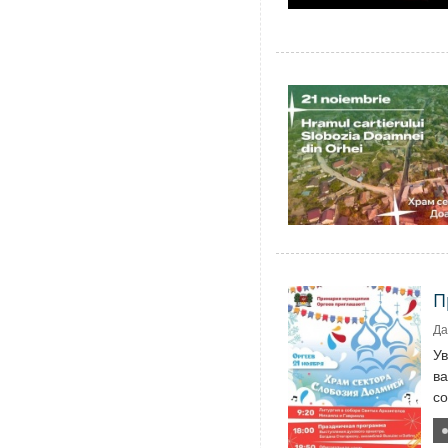
П
Да
У
ва
со