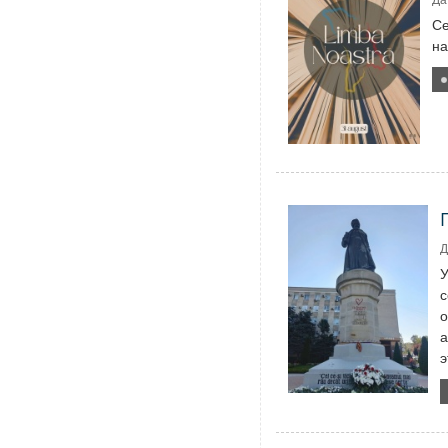
Да
Се
на
Д
У
с
о
а
э