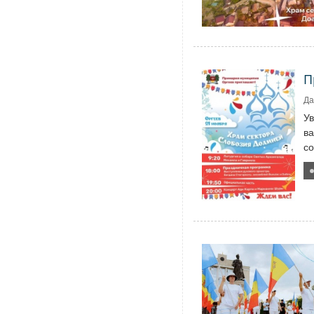
П
Да
У
ва
со