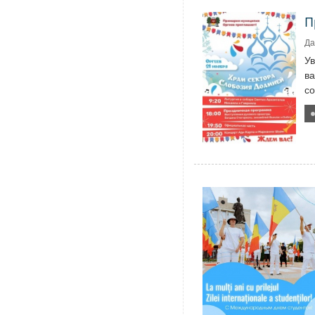
П
Да
У
ва
со