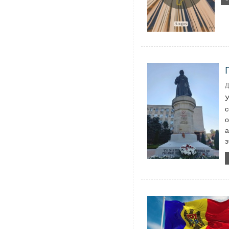
Д
У
с
о
а
э