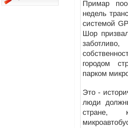
Примар поо
недель тран
системой GP
Шор призвал
заботливо,
собственнос
городом ст
парком микро
Это - истори
люди должны
стране, к
микроавто