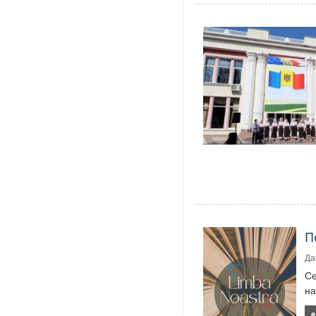
П
Да
Се
на