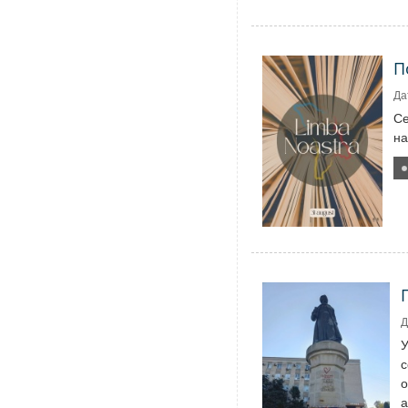
П
Да
Се
на
Д
У
с
о
а