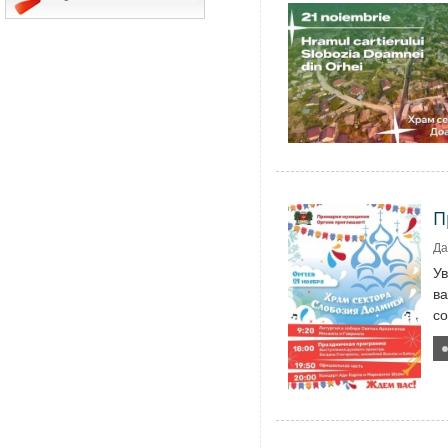
П
Да
У
ва
со