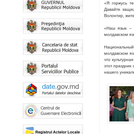
«Я горжусь т
Давайте защи
Волонтир, жите
«Наш язык – 
молдавском яз
Национальный 
молдавском яз
что культурна
этот праздник
нашего уникаль