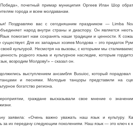
«Победа», почетный примар муниципия Оргеев Илан Шор обра
ителям города и всем молдаванам.
зья! Поздравляю вас с сегодняшним праздником — Limba Noa
объединяет народ внутри страны и диаспору. Он является нео
 Язык помогает нам сохранять наши традиции и ценности. К сожа
е существует. Для их западных хозяев Молдова – это придаток Ру
о своей культурой. Несмотря на вызовы, с которыми мы сталкиваем
енность родного языка и культурное наследие, которым гордитс
зык, возродим Молдову!» – сказал он.
должились выступлением ансамбля Busuioc, который порадовал
 танцами и песнями. Молодые танцоры представили на сце
ьтурное богатство региона.
ероприятии, граждане высказывали свое мнение о значени
жизни.
ну заявила: «Очень важно уважать наш язык и культуру. К
ть за их передачу следующим поколениям. Наш язык — это ключ к 