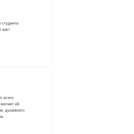
 студента
 вас!
т всего
 желает ей
ов, душевного
на