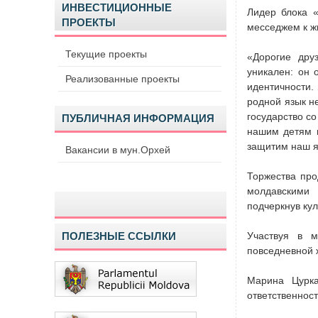
ИНВЕСТИЦИОННЫЕ
Лидер блока 
ПРОЕКТЫ
месседжем к ж
Текущие проекты
«Дорогие дру
уникален: он 
Реализованные проекты
идентичности.
родной язык н
государство с
ПУБЛИЧНАЯ ИНФОРМАЦИЯ
нашим детям ц
защитим наш я
Вакансии в мун.Орхей
Торжества про
молдавскими
подчеркнув кул
ПОЛЕЗНЫЕ ССЫЛКИ
Участвуя в м
повседневной 
Марина Цурка
ответственнос