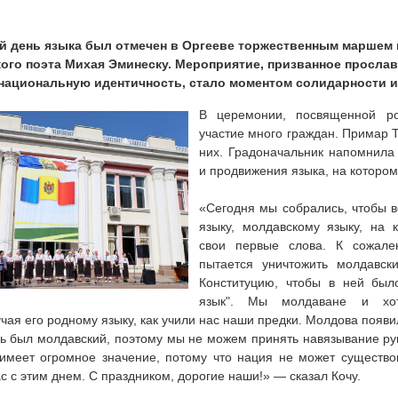
 день языка был отмечен в Оргееве торжественным маршем 
кого поэта Михая Эминеску. Мероприятие, призванное прослав
национальную идентичность, стало моментом солидарности и
В церемонии, посвященной ро
участие много граждан. Примар 
них. Градоначальник напомнила
и продвижения языка, на котором
«Сегодня мы собрались, чтобы 
языку, молдавскому языку, на 
свои первые слова. К сожале
пытается уничтожить молдавск
Конституцию, чтобы в ней был
язык". Мы молдаване и хо
учая его родному языку, как учили нас наши предки. Молдова появ
ь был молдавский, поэтому мы не можем принять навязывание р
имеет огромное значение, потому что нация не может существов
с с этим днем. С праздником, дорогие наши!» — сказал Кочу.