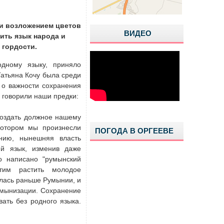
и возложением цветов
ВИДЕО
ить язык народа и
 гордости.
дному языку, приняло
Татьяна Кочу была среди
 о важности сохранения
 говорили наши предки:
воздать должное нашему
котором мы произнесли
ПОГОДА В ОРГЕЕВЕ
нию, нынешняя власть
ий язык, изменив даже
о написано "румынский
тим растить молодое
илась раньше Румынии, и
умынизации. Сохранение
ать без родного языка.