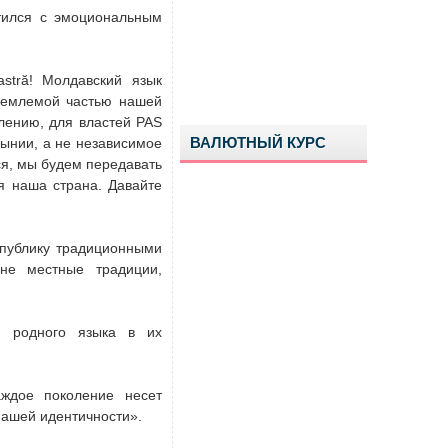
тился с эмоциональным
stră! Молдавский язык
тъемлемой частью нашей
лению, для властей PAS
ВАЛЮТНЫЙ КУРС
мынии, а не независимое
ся, мы будем передавать
я наша страна. Давайте
 публику традиционными
не местные традиции,
и родного языка в их
аждое поколение несет
нашей идентичности».