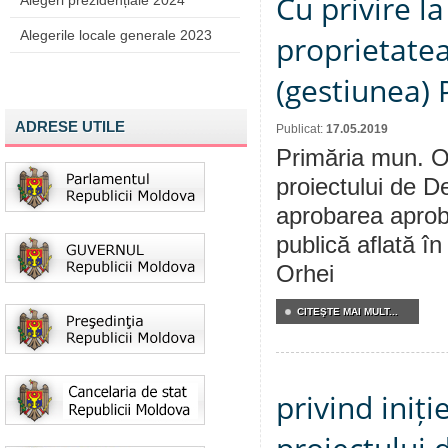
Cu privire l
Alegeri prezidențiale 2024
Alegerile locale generale 2023
proprietatea
(gestiunea) 
ADRESE UTILE
Publicat:
17.05.2019
Primăria mun. Or
proiectului de De
aprobarea aproba
publică aflată î
Orhei
CITEŞTE MAI MULT...
privind iniț