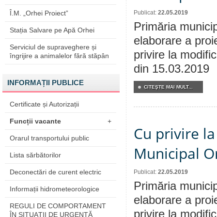
Î.M. „Orhei Proiect”
Publicat:
22.05.2019
Primăria municip
Stația Salvare pe Apă Orhei
elaborare a proi
Serviciul de supraveghere și
privire la modifi
îngrijire a animalelor fără stăpân
din 15.03.2019
INFORMAȚII PUBLICE
CITEŞTE MAI MULT...
Certificate și Autorizații
Funcții vacante
+
Cu privire la
Orarul transportului public
Municipal Or
Lista sărbătorilor
Deconectări de curent electric
Publicat:
22.05.2019
Primăria municip
Informații hidrometeorologice
elaborare a proi
REGULI DE COMPORTAMENT
privire la modifi
ÎN SITUAŢII DE URGENŢĂ