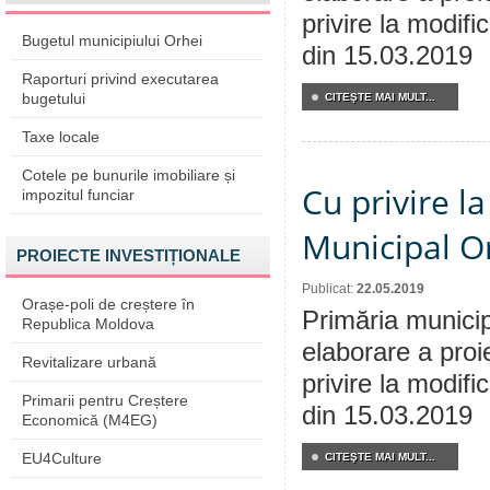
privire la modifi
Bugetul municipiului Orhei
din 15.03.2019
Raporturi privind executarea
bugetului
CITEŞTE MAI MULT...
Taxe locale
Cotele pe bunurile imobiliare și
Cu privire la
impozitul funciar
Municipal Or
PROIECTE INVESTIȚIONALE
Publicat:
22.05.2019
Orașe-poli de creștere în
Primăria municip
Republica Moldova
elaborare a proi
Revitalizare urbană
privire la modifi
Primarii pentru Creștere
din 15.03.2019
Economică (M4EG)
EU4Culture
CITEŞTE MAI MULT...