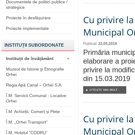
Documentele de politici publice /
strategice
Cu privire la
Proiecte în desfășurare
Proiecte implementate
Municipal Or
Publicat:
22.05.2019
INSTITUȚII SUBORDONATE
Primăria municip
Instituții de învățământ
+
elaborare a proi
privire la modifi
Muzeul de Istorie şi Etnografie
Orhei
din 15.03.2019
Regia Apă Canal – Orhei S.A.
CITEŞTE MAI MULT...
Î.M. Servicii Comunal - Locative
Orhei
Î.M. Achiziții, Comerț și Piețe
Cu privire la
Î.M. „Orhei Transport”
Municipal Or
Î.M. Hotelul ”CODRU”