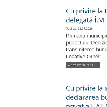
Cu privire la
delegată Î.M.
Publicat:
21.07.2026
Primăria municipiu
proiectului Decizi
transmiterea bunur
Locative Orhei”.
CITEŞTE MAI MULT...
Cu privire la 
declararea b
privat a UAT 