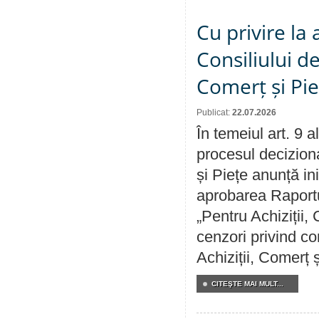
Cu privire la
Consiliului de
Comerț și Pie
Publicat:
22.07.2026
În temeiul art. 9 
procesul deciziona
și Piețe anunță ini
aprobarea Raportul
„Pentru Achiziții,
cenzori privind co
Achiziții, Comerț 
CITEŞTE MAI MULT...