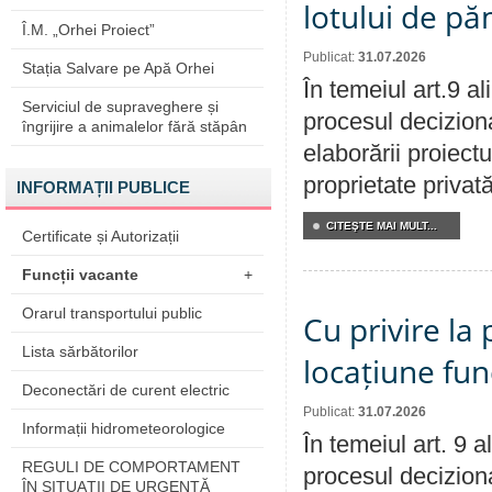
lotului de pă
Î.M. „Orhei Proiect”
Publicat:
31.07.2026
Stația Salvare pe Apă Orhei
În temeiul art.9 a
Serviciul de supraveghere și
procesul deciziona
îngrijire a animalelor fără stăpân
elaborării proiectu
proprietate privat
INFORMAȚII PUBLICE
CITEŞTE MAI MULT...
Certificate și Autorizații
Funcții vacante
+
Orarul transportului public
Cu privire la 
Lista sărbătorilor
locațiune fun
Deconectări de curent electric
Publicat:
31.07.2026
Informații hidrometeorologice
În temeiul art. 9 
REGULI DE COMPORTAMENT
procesul deciziona
ÎN SITUAŢII DE URGENŢĂ