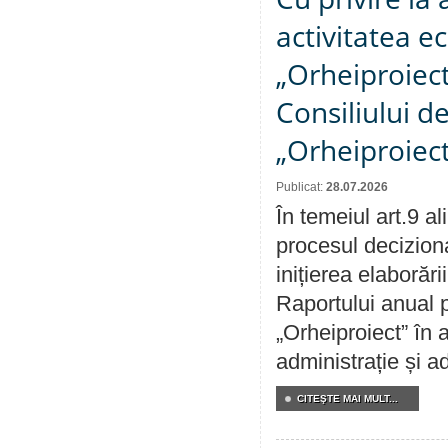
activitatea e
„Orheiproiect”
Consiliului d
„Orheiproiect
Publicat:
28.07.2026
În temeiul art.9 a
procesul decizion
inițierea elaborări
Raportului anual p
„Orheiproiect” în a
administrație și ad
CITEŞTE MAI MULT...