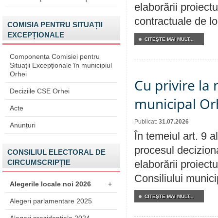
elaborării proiectu
contractuale de lo
COMISIA PENTRU SITUAȚII
EXCEPȚIONALE
CITEŞTE MAI MULT...
Componența Comisiei pentru
Situații Excepționale în municipiul
Orhei
Cu privire la 
Deciziile CSE Orhei
municipal Orh
Acte
Publicat:
31.07.2026
Anunțuri
În temeiul art. 9 
procesul deciziona
CONSILIUL ELECTORAL DE
CIRCUMSCRIPȚIE
elaborării proiectu
Consiliului munici
Alegerile locale noi 2026
+
CITEŞTE MAI MULT...
Alegeri parlamentare 2025