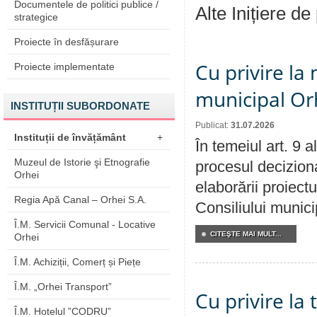
Documentele de politici publice /
Alte Inițiere de
strategice
Proiecte în desfășurare
Cu privire la 
Proiecte implementate
municipal Orh
INSTITUȚII SUBORDONATE
Publicat:
31.07.2026
Instituții de învățământ
+
În temeiul art. 9 
Muzeul de Istorie şi Etnografie
procesul deciziona
Orhei
elaborării proiectu
Regia Apă Canal – Orhei S.A.
Consiliului munici
Î.M. Servicii Comunal - Locative
CITEŞTE MAI MULT...
Orhei
Î.M. Achiziții, Comerț și Piețe
Î.M. „Orhei Transport”
Cu privire la
Î.M. Hotelul ”CODRU”