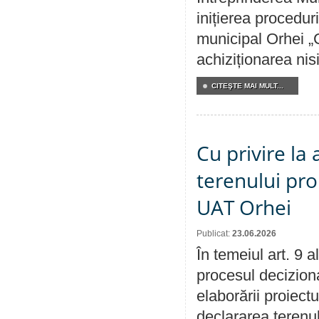
inițierea procedur
municipal Orhei „C
achiziționarea nisi
CITEŞTE MAI MULT...
Cu privire la
terenului pro
UAT Orhei
Publicat:
23.06.2026
În temeiul art. 9 
procesul deciziona
elaborării proiect
declararea terenul