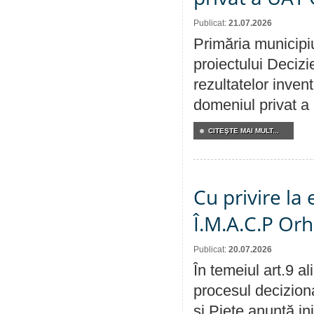
Publicat:
21.07.2026
Primăria municipiu
proiectului Decizi
rezultatelor invent
domeniul privat a
CITEŞTE MAI MULT...
Cu privire la
Î.M.A.C.P Or
Publicat:
20.07.2026
În temeiul art.9 a
procesul deciziona
și Piețe anunță ini