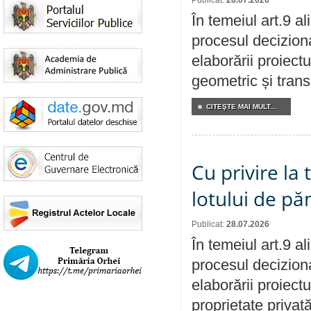
Publicat:
28.07.2026
În temeiul art.9 a
procesul deciziona
elaborării proiect
geometric și transm
CITEŞTE MAI MULT...
Cu privire la
lotului de pă
Publicat:
28.07.2026
În temeiul art.9 a
procesul deciziona
elaborării proiectu
proprietate privat