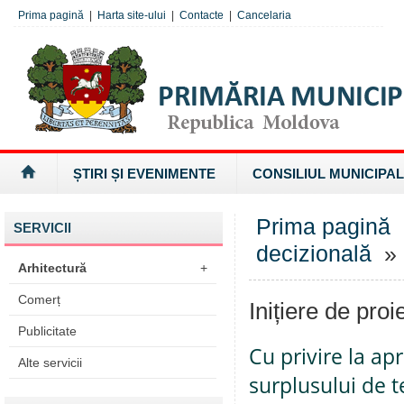
Prima pagină
|
Harta site-ului
|
Contacte
|
Cancelaria
ȘTIRI ȘI EVENIMENTE
CONSILIUL MUNICIPAL
Prima pagină
SERVICII
decizională
» I
Arhitectură
+
Comerț
Inițiere de proi
Publicitate
Cu privire la a
Alte servicii
surplusului de t