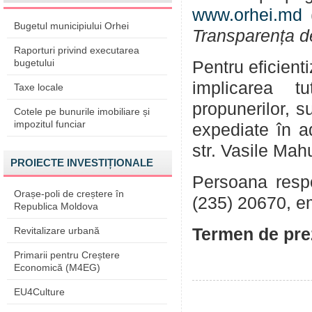
www.orhei.md
(
Bugetul municipiului Orhei
Transparența d
Raporturi privind executarea
bugetului
Pentru eficient
implicarea tu
Taxe locale
propunerilor, su
Cotele pe bunurile imobiliare și
impozitul funciar
expediate în a
str. Vasile Mah
PROIECTE INVESTIȚIONALE
Persoana respon
Orașe-poli de creștere în
(235) 20670, e
Republica Moldova
Revitalizare urbană
Termen de prez
Primarii pentru Creștere
Economică (M4EG)
EU4Culture