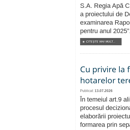
S.A. Regia Apă Ca
a proiectului de D
examinarea Raport
pentru anul 2025”
CITEŞTE MAI MULT...
Cu privire la
hotarelor te
Publicat:
13.07.2026
În temeiul art.9 a
procesul deciziona
elaborării proiect
formarea prin sepa