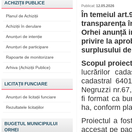
ACHIZIȚII PUBLICE
Publicat:
12.05.2026
În temeiul art.
Planul de Achiziții
transparența î
Achiziții în derulare
Orhei anunță i
Anunțuri de intenție
privire la apr
Anunțuri de participare
surplusului de
Rapoarte de monitorizare
Scopul proiect
Arhiva (Achiziții Publice)
lucrărilor ca
cadastral 6401
LICITAȚII FUNCIARE
Negruzzi nr.67,
Anunțuri de licitații funciare
fi format ca bu
ha, conform pla
Rezultatele licitațiilor
Proiectul a fos
BUGETUL MUNICIPIULUI
accesat pe pag
ORHEI