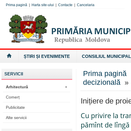
Prima pagină
|
Harta site-ului
|
Contacte
|
Cancelaria
ȘTIRI ȘI EVENIMENTE
CONSILIUL MUNICIPAL
Prima pagină
SERVICII
decizională
» I
Arhitectură
+
Comerț
Inițiere de proi
Publicitate
Cu privire la tr
Alte servicii
pămînt de lîngă 