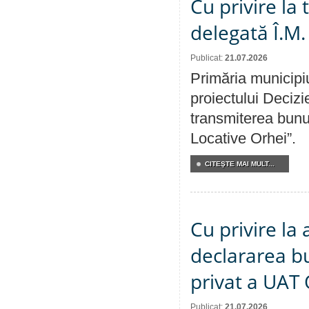
Cu privire la
delegată Î.M.
Publicat:
21.07.2026
Primăria municipiu
proiectului Decizi
transmiterea bunur
Locative Orhei”.
CITEŞTE MAI MULT...
Cu privire la 
declararea b
privat a UAT 
Publicat:
21.07.2026