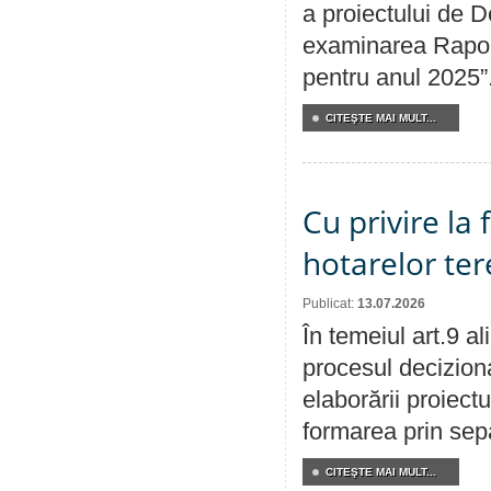
a proiectului de D
examinarea Raport
pentru anul 2025”
CITEŞTE MAI MULT...
Cu privire la
hotarelor te
Publicat:
13.07.2026
În temeiul art.9 a
procesul deciziona
elaborării proiect
formarea prin sepa
CITEŞTE MAI MULT...