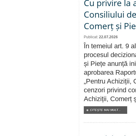
Cu privire la
Consiliului de
Comerț și Pie
Publicat:
22.07.2026
În temeiul art. 9 
procesul deciziona
și Piețe anunță ini
aprobarea Raportul
„Pentru Achiziții,
cenzori privind co
Achiziții, Comerț 
CITEŞTE MAI MULT...