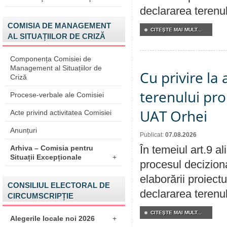
declararea terenul
COMISIA DE MANAGEMENT
CITEŞTE MAI MULT...
AL SITUAȚIILOR DE CRIZĂ
Componența Comisiei de
Management al Situațiilor de
Cu privire la
Criză
terenului pro
Procese-verbale ale Comisiei
UAT Orhei
Acte privind activitatea Comisiei
Anunțuri
Publicat:
07.08.2026
În temeiul art.9 a
Arhiva – Comisia pentru
Situații Excepționale
+
procesul deciziona
elaborării proiect
CONSILIUL ELECTORAL DE
declararea terenul
CIRCUMSCRIPȚIE
CITEŞTE MAI MULT...
Alegerile locale noi 2026
+