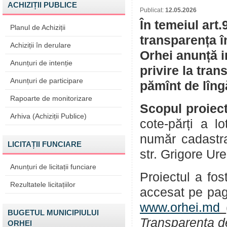
ACHIZIȚII PUBLICE
Publicat:
12.05.2026
În temeiul art.
Planul de Achiziții
transparența î
Achiziții în derulare
Orhei anunță i
Anunțuri de intenție
privire la tran
Anunțuri de participare
pămînt de lîng
Rapoarte de monitorizare
Scopul proiect
Arhiva (Achiziții Publice)
cote-părți a l
număr cadastra
LICITAȚII FUNCIARE
str. Grigore Ur
Anunțuri de licitații funciare
Proiectul a fos
Rezultatele licitațiilor
accesat pe pag
www.orhei.md
BUGETUL MUNICIPIULUI
Transparența d
ORHEI