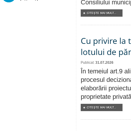
Consiliului munici
CITEŞTE MAI MULT...
Cu privire la
lotului de pă
Publicat:
31.07.2026
În temeiul art.9 a
procesul deciziona
elaborării proiectu
proprietate privat
CITEŞTE MAI MULT...