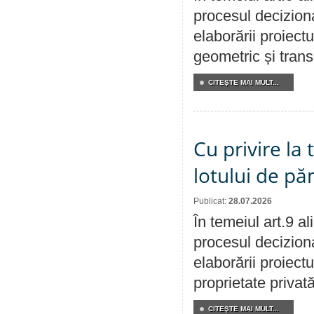
procesul deciziona
elaborării proiect
geometric și transm
CITEŞTE MAI MULT...
Cu privire la
lotului de pă
Publicat:
28.07.2026
În temeiul art.9 a
procesul deciziona
elaborării proiectu
proprietate privat
CITEŞTE MAI MULT...