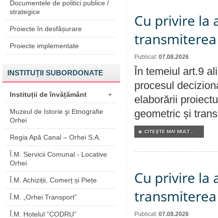
Documentele de politici publice /
strategice
Cu privire la
Proiecte în desfășurare
transmiterea 
Proiecte implementate
Publicat:
07.08.2026
În temeiul art.9 a
INSTITUȚII SUBORDONATE
procesul deciziona
Instituții de învățământ
+
elaborării proiect
Muzeul de Istorie şi Etnografie
geometric și transm
Orhei
CITEŞTE MAI MULT...
Regia Apă Canal – Orhei S.A.
Î.M. Servicii Comunal - Locative
Orhei
Cu privire la
Î.M. Achiziții, Comerț și Piețe
transmiterea 
Î.M. „Orhei Transport”
Î.M. Hotelul ”CODRU”
Publicat:
07.08.2026