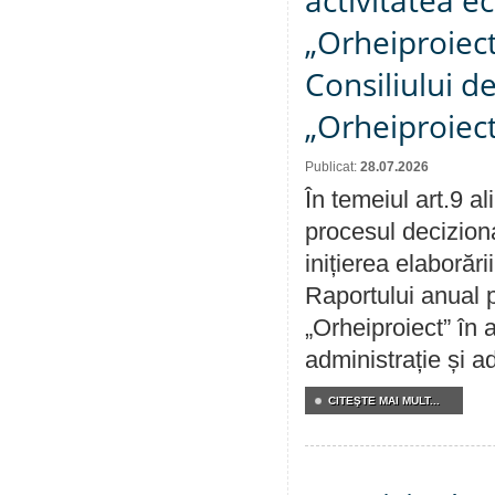
activitatea e
„Orheiproiect”
Consiliului d
„Orheiproiect
Publicat:
28.07.2026
În temeiul art.9 a
procesul decizion
inițierea elaborări
Raportului anual p
„Orheiproiect” în a
administrație și ad
CITEŞTE MAI MULT...