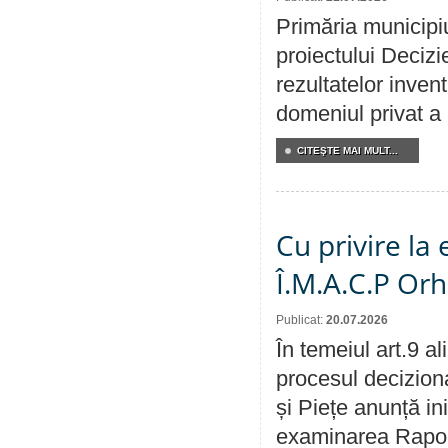
Primăria municipiu
proiectului Decizi
rezultatelor invent
domeniul privat a
CITEŞTE MAI MULT...
Cu privire la
Î.M.A.C.P Or
Publicat:
20.07.2026
În temeiul art.9 a
procesul deciziona
și Piețe anunță ini
examinarea Raportu