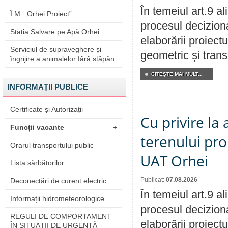
În temeiul art.9 a
Î.M. „Orhei Proiect”
procesul deciziona
Stația Salvare pe Apă Orhei
elaborării proiect
Serviciul de supraveghere și
geometric și transm
îngrijire a animalelor fără stăpân
CITEŞTE MAI MULT...
INFORMAȚII PUBLICE
Certificate și Autorizații
Cu privire la
Funcții vacante
+
terenului pro
Orarul transportului public
UAT Orhei
Lista sărbătorilor
Publicat:
07.08.2026
Deconectări de curent electric
În temeiul art.9 a
Informații hidrometeorologice
procesul deciziona
REGULI DE COMPORTAMENT
elaborării proiect
ÎN SITUAŢII DE URGENŢĂ