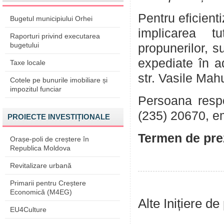
Pentru eficient
Bugetul municipiului Orhei
implicarea tu
Raporturi privind executarea
bugetului
propunerilor, su
expediate în a
Taxe locale
str. Vasile Mah
Cotele pe bunurile imobiliare și
impozitul funciar
Persoana respon
(235) 20670, e
PROIECTE INVESTIȚIONALE
Termen de prez
Orașe-poli de creștere în
Republica Moldova
Revitalizare urbană
Primarii pentru Creștere
Economică (M4EG)
Alte Inițiere de
EU4Culture