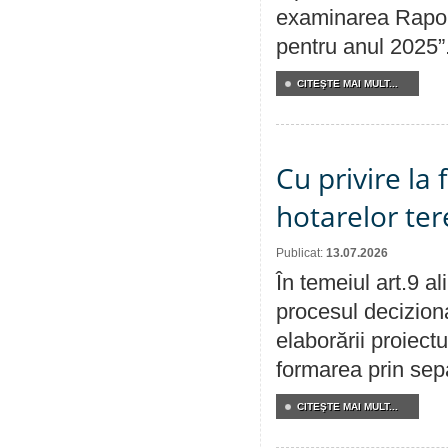
examinarea Raport
pentru anul 2025”
CITEŞTE MAI MULT...
Cu privire la
hotarelor te
Publicat:
13.07.2026
În temeiul art.9 a
procesul deciziona
elaborării proiect
formarea prin sepa
CITEŞTE MAI MULT...