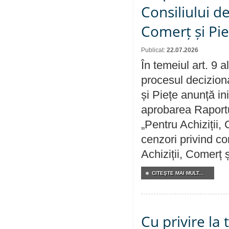
Consiliului de
Comerț și Pie
Publicat:
22.07.2026
În temeiul art. 9 
procesul deciziona
și Piețe anunță ini
aprobarea Raportul
„Pentru Achiziții,
cenzori privind co
Achiziții, Comerț 
CITEŞTE MAI MULT...
Cu privire la