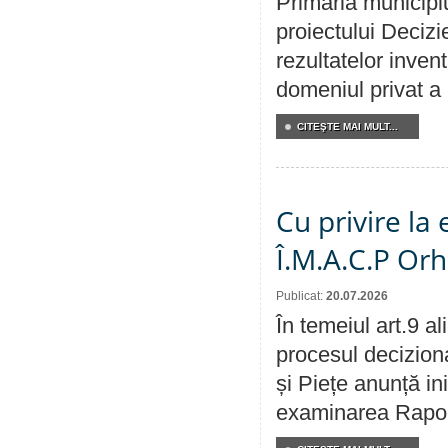
Primăria municipiu
proiectului Decizi
rezultatelor invent
domeniul privat a
CITEŞTE MAI MULT...
Cu privire la
Î.M.A.C.P Or
Publicat:
20.07.2026
În temeiul art.9 a
procesul deciziona
și Piețe anunță ini
examinarea Raportu