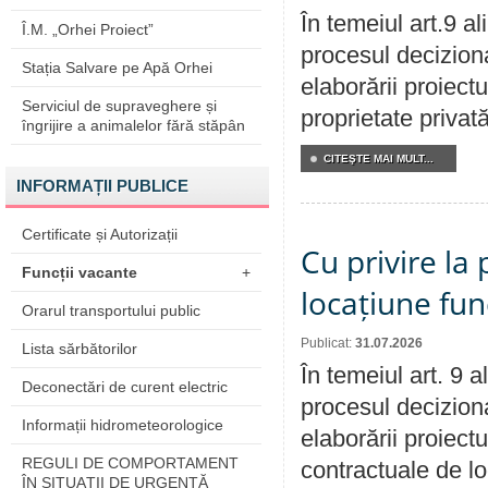
În temeiul art.9 a
Î.M. „Orhei Proiect”
procesul deciziona
Stația Salvare pe Apă Orhei
elaborării proiectu
Serviciul de supraveghere și
proprietate privat
îngrijire a animalelor fără stăpân
CITEŞTE MAI MULT...
INFORMAȚII PUBLICE
Certificate și Autorizații
Cu privire la 
Funcții vacante
+
locațiune fun
Orarul transportului public
Publicat:
31.07.2026
Lista sărbătorilor
În temeiul art. 9 
Deconectări de curent electric
procesul deciziona
Informații hidrometeorologice
elaborării proiectu
REGULI DE COMPORTAMENT
contractuale de lo
ÎN SITUAŢII DE URGENŢĂ