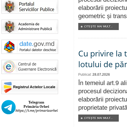
elaborării proiect
geometric și transm
CITEŞTE MAI MULT...
Cu privire la
lotului de pă
Publicat:
28.07.2026
În temeiul art.9 a
procesul deciziona
elaborării proiectu
proprietate privat
CITEŞTE MAI MULT...