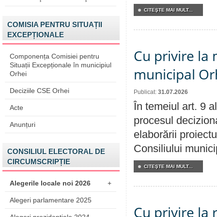
CITEŞTE MAI MULT...
COMISIA PENTRU SITUAȚII
EXCEPȚIONALE
Cu privire la 
Componența Comisiei pentru
Situații Excepționale în municipiul
municipal Orh
Orhei
Deciziile CSE Orhei
Publicat:
31.07.2026
În temeiul art. 9 
Acte
procesul deciziona
Anunțuri
elaborării proiectu
Consiliului munici
CONSILIUL ELECTORAL DE
CIRCUMSCRIPȚIE
CITEŞTE MAI MULT...
Alegerile locale noi 2026
+
Alegeri parlamentare 2025
Cu privire la 