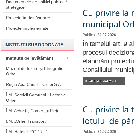
Documentele de politici publice /
strategice
Cu privire la 
Proiecte în desfășurare
municipal Orh
Proiecte implementate
Publicat:
31.07.2026
În temeiul art. 9 
INSTITUȚII SUBORDONATE
procesul deciziona
Instituții de învățământ
+
elaborării proiectu
Muzeul de Istorie şi Etnografie
Consiliului munici
Orhei
CITEŞTE MAI MULT...
Regia Apă Canal – Orhei S.A.
Î.M. Servicii Comunal - Locative
Orhei
Cu privire la
Î.M. Achiziții, Comerț și Piețe
lotului de pă
Î.M. „Orhei Transport”
Î.M. Hotelul ”CODRU”
Publicat:
31.07.2026