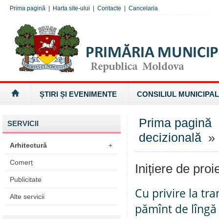
Prima pagină
|
Harta site-ului
|
Contacte
|
Cancelaria
ȘTIRI ȘI EVENIMENTE
CONSILIUL MUNICIPAL
Prima pagină
SERVICII
decizională
» I
Arhitectură
+
Comerț
Inițiere de proi
Publicitate
Cu privire la tr
Alte servicii
pămînt de lîngă 