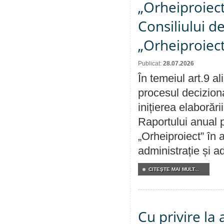
„Orheiproiect”
Consiliului d
„Orheiproiect
Publicat:
28.07.2026
În temeiul art.9 a
procesul decizion
inițierea elaborări
Raportului anual p
„Orheiproiect” în a
administrație și ad
CITEŞTE MAI MULT...
Cu privire la