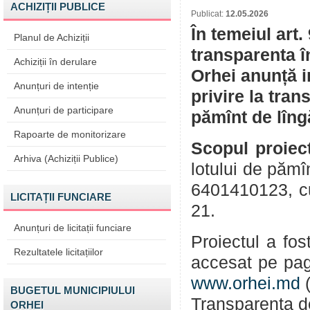
ACHIZIȚII PUBLICE
Publicat:
12.05.2026
În temeiul art.
Planul de Achiziții
transparenta î
Achiziții în derulare
Orhei anunță i
Anunțuri de intenție
privire la tran
Anunțuri de participare
pămînt de lîng
Rapoarte de monitorizare
Scopul proiect
Arhiva (Achiziții Publice)
lotului de pămî
6401410123, cu 
LICITAȚII FUNCIARE
21.
Anunțuri de licitații funciare
Proiectul a fos
Rezultatele licitațiilor
accesat pe pag
www.orhei.md
(
BUGETUL MUNICIPIULUI
Transparenta de
ORHEI