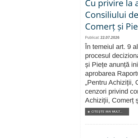
Cu privire la
Consiliului de
Comerț și Pie
Publicat:
22.07.2026
În temeiul art. 9 
procesul deciziona
și Piețe anunță ini
aprobarea Raportul
„Pentru Achiziții,
cenzori privind co
Achiziții, Comerț 
CITEŞTE MAI MULT...