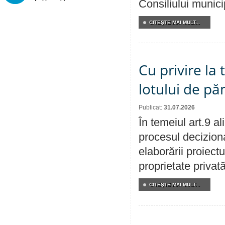
Consiliului munici
CITEŞTE MAI MULT...
Cu privire la
lotului de pă
Publicat:
31.07.2026
În temeiul art.9 a
procesul deciziona
elaborării proiectu
proprietate privat
CITEŞTE MAI MULT...