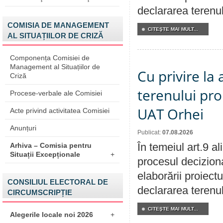
declararea terenul
COMISIA DE MANAGEMENT
CITEŞTE MAI MULT...
AL SITUAȚIILOR DE CRIZĂ
Componența Comisiei de
Management al Situațiilor de
Cu privire la
Criză
terenului pro
Procese-verbale ale Comisiei
UAT Orhei
Acte privind activitatea Comisiei
Anunțuri
Publicat:
07.08.2026
În temeiul art.9 a
Arhiva – Comisia pentru
Situații Excepționale
+
procesul deciziona
elaborării proiect
CONSILIUL ELECTORAL DE
declararea terenul
CIRCUMSCRIPȚIE
CITEŞTE MAI MULT...
Alegerile locale noi 2026
+