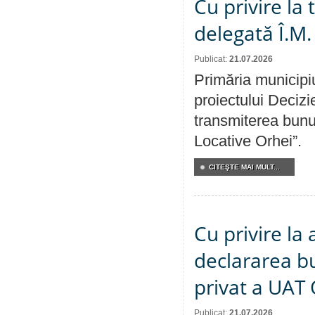
Cu privire la
delegată Î.M.
Publicat:
21.07.2026
Primăria municipiu
proiectului Decizi
transmiterea bunur
Locative Orhei”.
CITEŞTE MAI MULT...
Cu privire la 
declararea b
privat a UAT 
Publicat:
21.07.2026