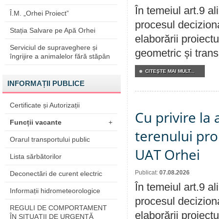
În temeiul art.9 a
Î.M. „Orhei Proiect”
procesul deciziona
Stația Salvare pe Apă Orhei
elaborării proiect
Serviciul de supraveghere și
geometric și transm
îngrijire a animalelor fără stăpân
CITEŞTE MAI MULT...
INFORMAȚII PUBLICE
Certificate și Autorizații
Cu privire la
Funcții vacante
+
terenului pro
Orarul transportului public
UAT Orhei
Lista sărbătorilor
Publicat:
07.08.2026
Deconectări de curent electric
În temeiul art.9 a
Informații hidrometeorologice
procesul deciziona
REGULI DE COMPORTAMENT
elaborării proiect
ÎN SITUAŢII DE URGENŢĂ