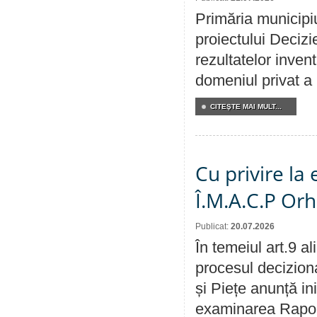
Primăria municipiu
proiectului Decizi
rezultatelor invent
domeniul privat a
CITEŞTE MAI MULT...
Cu privire la
Î.M.A.C.P Or
Publicat:
20.07.2026
În temeiul art.9 a
procesul deciziona
și Piețe anunță ini
examinarea Raportu