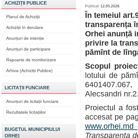
ACHIZIȚII PUBLICE
Publicat:
12.05.2026
În temeiul art.
Planul de Achiziții
transparența î
Achiziții în derulare
Orhei anunță i
Anunțuri de intenție
privire la tran
Anunțuri de participare
pămînt de lîng
Rapoarte de monitorizare
Scopul proiec
Arhiva (Achiziții Publice)
lotului de păm
6401407.067, 
LICITAȚII FUNCIARE
Alecsandri nr.2
Anunțuri de licitații funciare
Proiectul a fos
Rezultatele licitațiilor
accesat pe pag
www.orhei.md
BUGETUL MUNICIPIULUI
Transparența d
ORHEI