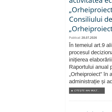
activitatea e
„Orheiproiect”
Consiliului d
„Orheiproiect
Publicat:
28.07.2026
În temeiul art.9 a
procesul decizion
inițierea elaborări
Raportului anual p
„Orheiproiect” în a
administrație și ad
CITEŞTE MAI MULT...