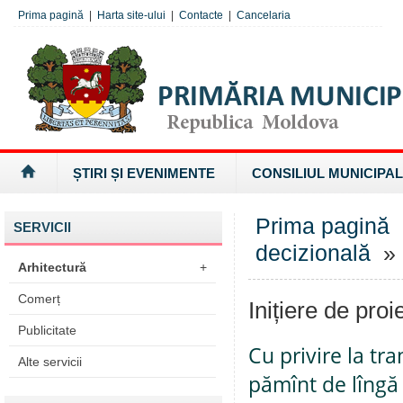
Prima pagină
|
Harta site-ului
|
Contacte
|
Cancelaria
ȘTIRI ȘI EVENIMENTE
CONSILIUL MUNICIPAL
Prima pagină
SERVICII
decizională
» I
Arhitectură
+
Comerț
Inițiere de proi
Publicitate
Cu privire la tr
Alte servicii
pămînt de lîngă 