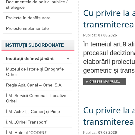
Documentele de politici publice /
strategice
Cu privire la
Proiecte în desfășurare
transmiterea 
Proiecte implementate
Publicat:
07.08.2026
În temeiul art.9 a
INSTITUȚII SUBORDONATE
procesul deciziona
Instituții de învățământ
+
elaborării proiect
Muzeul de Istorie şi Etnografie
geometric și transm
Orhei
CITEŞTE MAI MULT...
Regia Apă Canal – Orhei S.A.
Î.M. Servicii Comunal - Locative
Orhei
Cu privire la
Î.M. Achiziții, Comerț și Piețe
transmiterea 
Î.M. „Orhei Transport”
Î.M. Hotelul ”CODRU”
Publicat:
07.08.2026