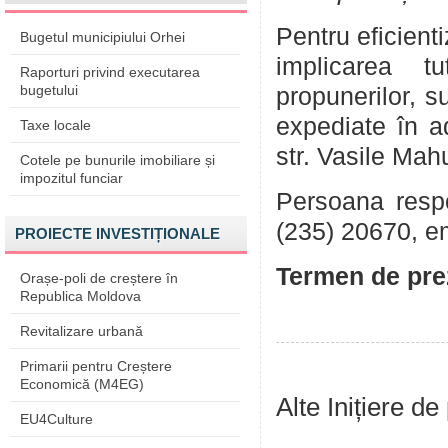
Pentru eficient
Bugetul municipiului Orhei
implicarea tu
Raporturi privind executarea
bugetului
propunerilor, su
expediate în a
Taxe locale
str. Vasile Mah
Cotele pe bunurile imobiliare și
impozitul funciar
Persoana respon
(235) 20670, e
PROIECTE INVESTIȚIONALE
Termen de prez
Orașe-poli de creștere în
Republica Moldova
Revitalizare urbană
Primarii pentru Creștere
Economică (M4EG)
Alte Inițiere de
EU4Culture