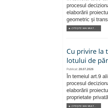
procesul deciziona
elaborării proiect
geometric și transm
CITEŞTE MAI MULT...
Cu privire la
lotului de pă
Publicat:
28.07.2026
În temeiul art.9 a
procesul deciziona
elaborării proiectu
proprietate privat
CITEŞTE MAI MULT...