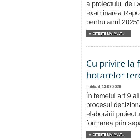
a proiectului de D
examinarea Raport
pentru anul 2025”
CITEŞTE MAI MULT...
Cu privire la
hotarelor te
Publicat:
13.07.2026
În temeiul art.9 a
procesul deciziona
elaborării proiect
formarea prin sepa
CITEŞTE MAI MULT...