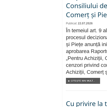
Consiliului de
Comerț și Pie
Publicat:
22.07.2026
În temeiul art. 9 
procesul deciziona
și Piețe anunță ini
aprobarea Raportul
„Pentru Achiziții,
cenzori privind co
Achiziții, Comerț 
CITEŞTE MAI MULT...
Cu privire la