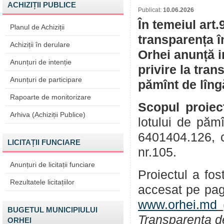
ACHIZIȚII PUBLICE
Publicat:
10.06.2026
În temeiul art.
Planul de Achiziții
transparența î
Achiziții în derulare
Orhei anunță i
Anunțuri de intenție
privire la tran
Anunțuri de participare
pămînt de lîng
Rapoarte de monitorizare
Scopul proiec
Arhiva (Achiziții Publice)
lotului de păm
6401404.126, c
LICITAȚII FUNCIARE
nr.105.
Anunțuri de licitații funciare
Proiectul a fos
Rezultatele licitațiilor
accesat pe pag
www.orhei.md
BUGETUL MUNICIPIULUI
Transparența d
ORHEI