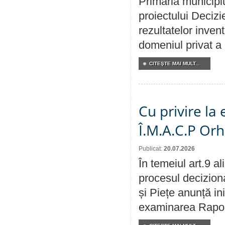
Primăria municipiu
proiectului Decizi
rezultatelor invent
domeniul privat a
CITEŞTE MAI MULT...
Cu privire la
Î.M.A.C.P Or
Publicat:
20.07.2026
În temeiul art.9 a
procesul deciziona
și Piețe anunță ini
examinarea Raportu