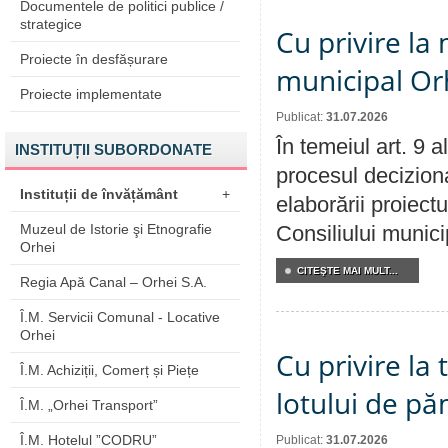
Documentele de politici publice /
strategice
Cu privire la 
Proiecte în desfășurare
municipal Orh
Proiecte implementate
Publicat:
31.07.2026
În temeiul art. 9 
INSTITUȚII SUBORDONATE
procesul deciziona
Instituții de învățământ
+
elaborării proiectu
Muzeul de Istorie şi Etnografie
Consiliului munici
Orhei
CITEŞTE MAI MULT...
Regia Apă Canal – Orhei S.A.
Î.M. Servicii Comunal - Locative
Orhei
Cu privire la
Î.M. Achiziții, Comerț și Piețe
lotului de pă
Î.M. „Orhei Transport”
Î.M. Hotelul ”CODRU”
Publicat:
31.07.2026