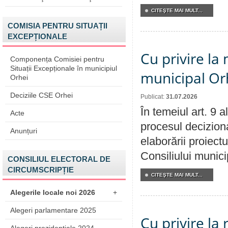
CITEŞTE MAI MULT...
COMISIA PENTRU SITUAȚII
EXCEPȚIONALE
Cu privire la 
Componența Comisiei pentru
Situații Excepționale în municipiul
municipal Orh
Orhei
Deciziile CSE Orhei
Publicat:
31.07.2026
În temeiul art. 9 
Acte
procesul deciziona
Anunțuri
elaborării proiectu
Consiliului munici
CONSILIUL ELECTORAL DE
CIRCUMSCRIPȚIE
CITEŞTE MAI MULT...
Alegerile locale noi 2026
+
Alegeri parlamentare 2025
Cu privire la 