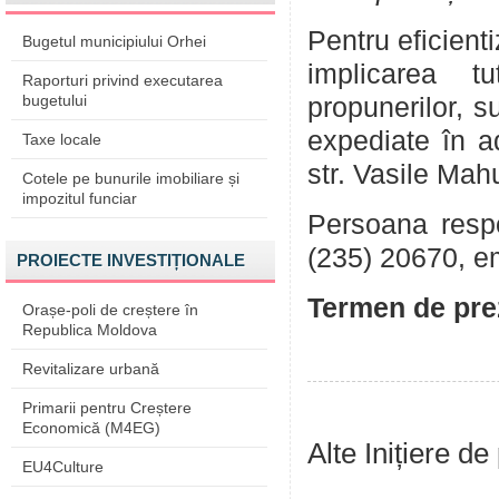
Pentru eficient
Bugetul municipiului Orhei
implicarea tu
Raporturi privind executarea
bugetului
propunerilor, su
expediate în a
Taxe locale
str. Vasile Mah
Cotele pe bunurile imobiliare și
impozitul funciar
Persoana respon
(235) 20670, e
PROIECTE INVESTIȚIONALE
Termen de prez
Orașe-poli de creștere în
Republica Moldova
Revitalizare urbană
Primarii pentru Creștere
Economică (M4EG)
Alte Inițiere de
EU4Culture