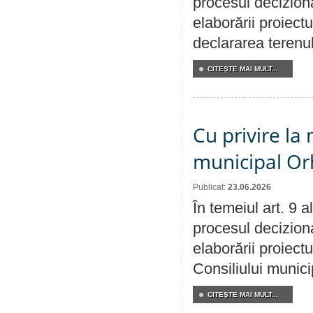
procesul deciziona
elaborării proiect
declararea terenul
CITEŞTE MAI MULT...
Cu privire la 
municipal Orh
Publicat:
23.06.2026
În temeiul art. 9 
procesul deciziona
elaborării proiectu
Consiliului munici
CITEŞTE MAI MULT...