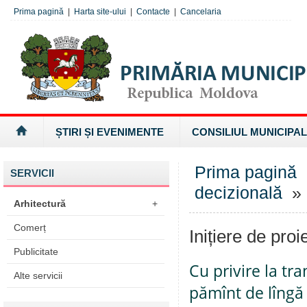
Prima pagină
|
Harta site-ului
|
Contacte
|
Cancelaria
ȘTIRI ȘI EVENIMENTE
CONSILIUL MUNICIPAL
Prima pagină
SERVICII
decizională
» I
Arhitectură
+
Comerț
Inițiere de proi
Publicitate
Cu privire la tr
Alte servicii
pămînt de lîngă 