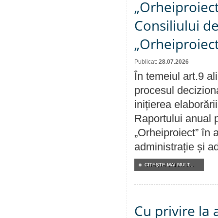
„Orheiproiect”
Consiliului d
„Orheiproiect
Publicat:
28.07.2026
În temeiul art.9 a
procesul decizion
inițierea elaborări
Raportului anual p
„Orheiproiect” în a
administrație și ad
CITEŞTE MAI MULT...
Cu privire la