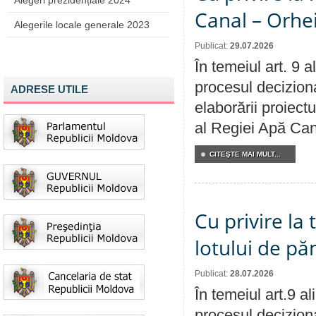
Alegeri prezidențiale 2024
Canal – Orhe
Alegerile locale generale 2023
Publicat:
29.07.2026
În temeiul art. 9 
procesul deciziona
ADRESE UTILE
elaborării proiectu
al Regiei Apă Can
CITEŞTE MAI MULT...
Cu privire la
lotului de pă
Publicat:
28.07.2026
În temeiul art.9 a
procesul deciziona