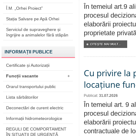
În temeiul art.9 a
Î.M. „Orhei Proiect”
procesul deciziona
Stația Salvare pe Apă Orhei
elaborării proiectu
Serviciul de supraveghere și
proprietate privat
îngrijire a animalelor fără stăpân
CITEŞTE MAI MULT...
INFORMAȚII PUBLICE
Certificate și Autorizații
Cu privire la 
Funcții vacante
+
locațiune fun
Orarul transportului public
Publicat:
31.07.2026
Lista sărbătorilor
În temeiul art. 9 
Deconectări de curent electric
procesul deciziona
Informații hidrometeorologice
elaborării proiectu
REGULI DE COMPORTAMENT
contractuale de lo
ÎN SITUAŢII DE URGENŢĂ