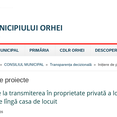
MUNICIPAL
PRIMĂRIA
CDLR ORHEI
DESCOPER
»
CONSILIUL MUNICIPAL
»
Transparența decizională
» Inițiere de p
de proiecte
e la transmiterea în proprietate privată a l
 lîngă casa de locuit
26