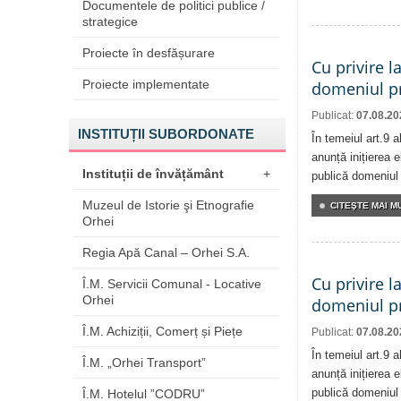
Documentele de politici publice /
strategice
Proiecte în desfășurare
Cu privire l
Proiecte implementate
domeniul pr
Publicat:
07.08.20
INSTITUȚII SUBORDONATE
În temeiul art.9 
anunță inițierea e
Instituții de învățământ
+
publică domeniul 
Muzeul de Istorie şi Etnografie
CITEŞTE MAI MU
Orhei
Regia Apă Canal – Orhei S.A.
Cu privire l
Î.M. Servicii Comunal - Locative
Orhei
domeniul pr
Î.M. Achiziții, Comerț și Piețe
Publicat:
07.08.20
În temeiul art.9 
Î.M. „Orhei Transport”
anunță inițierea e
publică domeniul 
Î.M. Hotelul ”CODRU”