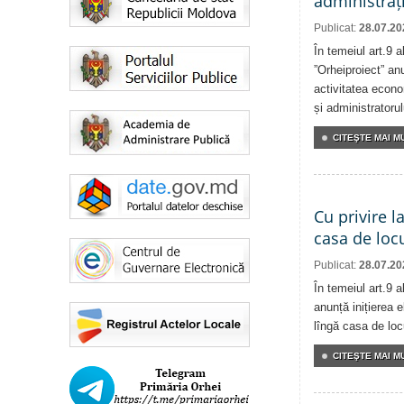
administrați
Publicat:
28.07.20
În temeiul art.9 
”Orheiproiect” anu
activitatea econom
și administratorul
CITEŞTE MAI MU
Cu privire l
casa de locu
Publicat:
28.07.20
În temeiul art.9 
anunță inițierea e
lîngă casa de locu
CITEŞTE MAI MU