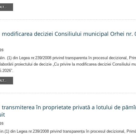
LT...
a modificarea deciziei Consiliului municipal Orhei nr. 
26
 alin. (1) din Legea nr.239/2008 privind transparenta în procesul decizional, Pri
laborării proiectului de decizie „Cu privire la modificarea deciziei Consiliului m
5.2026”.
LT...
a transmiterea în proprietate privată a lotului de pămî
it
26
alin.(1) din Legea nr.239/2008 privind transparența în procesul decizional, Prim