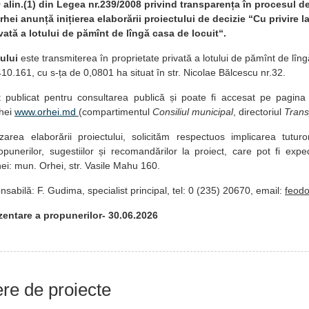
9 alin.(1) din Legea nr.239/2008 privind transparența în procesul de
hei anunță inițierea elaborării proiectului de decizie “Cu privire l
vată a lotului de pămînt de lîngă casa de locuit“.
ului
este transmiterea în proprietate privată a lotului de pămînt de lîn
10.161, cu s-ța de 0,0801 ha situat în str. Nicolae Bălcescu nr.32.
t publicat pentru consultarea publică și poate fi accesat pe pagina
rhei
www.orhei.md
(compartimentul
Consiliul municipal
, directoriul
Trans
izarea elaborării proiectului, solicităm respectuos implicarea tuturo
punerilor, sugestiilor și recomandărilor la proiect, care pot fi expe
hei: mun. Orhei, str. Vasile Mahu 160.
sabilă: F. Gudima, specialist principal, tel: 0 (235) 20670, email:
feod
entare a propunerilor- 30.06.2026
iere de proiecte