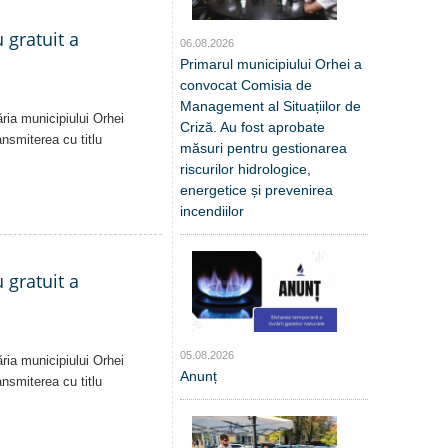
 gratuit a
06.08.2026
Primarul municipiului Orhei a
convocat Comisia de
Management al Situațiilor de
ăria municipiului Orhei
Criză. Au fost aprobate
ansmiterea cu titlu
măsuri pentru gestionarea
riscurilor hidrologice,
energetice și prevenirea
incendiilor
 gratuit a
05.08.2026
ăria municipiului Orhei
Anunț
ansmiterea cu titlu