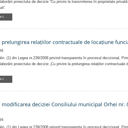
laborării proiectului de decizie “Cu privire la transmiterea în proprietate privat
it“.
LT...
a prelungirea relațiilor contractuale de locațiune funci
26
 alin. (1) din Legea nr.239/2008 privind transparenta în procesul decizional, Pri
laborării proiectului de decizie „Cu privire la prelungirea relațiilor contractuale
LT...
a modificarea deciziei Consiliului municipal Orhei nr. 
26
 alin. (1) din Legea nr.239/2008 privind transparenta în procesul decizional, Pri