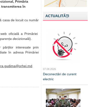
cizional, Primăria
a transmiterea în
ACTUALITĂŢI
gă casa de locuit cu număr
 web oficială a Primăriei
parența decizională
).
r părților interesate prin
diate în adresa Primăriei
ora.gudima@orhei.md
.
07.08.2026
Deconectări de curent
electric