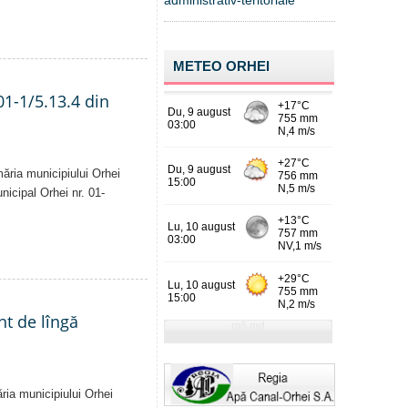
administrativ-teritoriale
METEO ORHEI
01-1/5.13.4 din
măria municipiului Orhei
unicipal Orhei nr. 01-
nt de lîngă
ăria municipiului Orhei