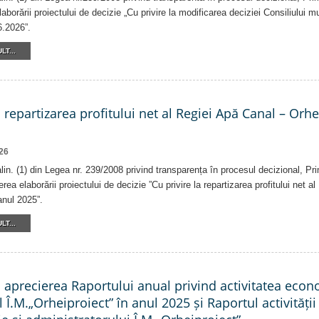
laborării proiectului de decizie „Cu privire la modificarea deciziei Consiliului m
6.2026”.
LT...
a repartizarea profitului net al Regiei Apă Canal – Orh
26
alin. (1) din Legea nr. 239/2008 privind transparența în procesul decizional, Pr
erea elaborării proiectului de decizie ”Cu privire la repartizarea profitului net 
anul 2025”.
LT...
a aprecierea Raportului anual privind activitatea eco
l Î.M.„Orheiproiect” în anul 2025 și Raportul activității