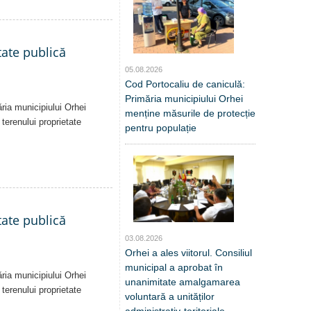
tate publică
05.08.2026
Cod Portocaliu de caniculă:
Primăria municipiului Orhei
ăria municipiului Orhei
menține măsurile de protecție
 terenului proprietate
pentru populație
tate publică
03.08.2026
Orhei a ales viitorul. Consiliul
municipal a aprobat în
ăria municipiului Orhei
unanimitate amalgamarea
 terenului proprietate
voluntară a unităților