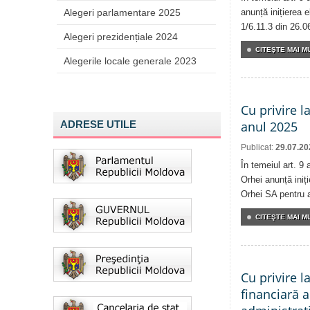
Alegeri parlamentare 2025
anunță inițierea e
1/6.11.3 din 26.0
Alegeri prezidențiale 2024
CITEŞTE MAI MU
Alegerile locale generale 2023
Cu privire l
ADRESE UTILE
anul 2025
Publicat:
29.07.20
În temeiul art. 9 
Orhei anunță iniți
Orhei SA pentru 
CITEŞTE MAI MU
Cu privire l
financiară a