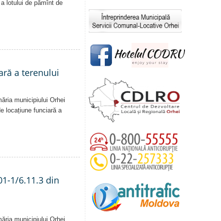
ă a lotului de pămînt de
ară a terenului
măria municipiului Orhei
 de locațiune funciară a
01-1/6.11.3 din
măria municipiului Orhei