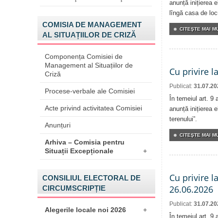
anunță inițierea e
lîngă casa de locu
COMISIA DE MANAGEMENT
CITEŞTE MAI MU
AL SITUAȚIILOR DE CRIZĂ
Componența Comisiei de
Management al Situațiilor de
Cu privire l
Criză
Publicat:
31.07.20
Procese-verbale ale Comisiei
În temeiul art. 9
Acte privind activitatea Comisiei
anunță inițierea e
terenului”.
Anunțuri
CITEŞTE MAI MU
Arhiva – Comisia pentru
Situații Excepționale
+
Cu privire l
CONSILIUL ELECTORAL DE
26.06.2026
CIRCUMSCRIPȚIE
Publicat:
31.07.20
Alegerile locale noi 2026
+
În temeiul art. 9