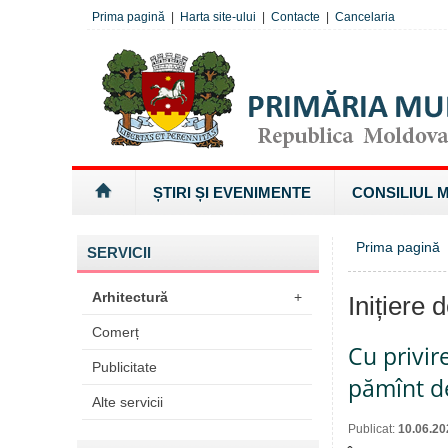
Prima pagină
|
Harta site-ului
|
Contacte
|
Cancelaria
ȘTIRI ȘI EVENIMENTE
CONSILIUL 
Prima pagină
SERVICII
Arhitectură
+
Inițiere 
Comerț
Cu privir
Publicitate
pămînt de
Alte servicii
Publicat:
10.06.20