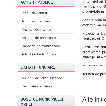
În temeiul art.
ACHIZIȚII PUBLICE
municipiului Or
proprietate pri
Planul de Achiziții
Scopul proiect
Achiziții în derulare
cadastral 64014
Anunțuri de intenție
Proiectul a fos
Anunțuri de participare
municipiului O
Rapoarte de monitorizare
Pentru eficient
prezentarea pro
Arhiva (Achiziții Publice)
municipiului Or
Persoana respon
LICITAȚII FUNCIARE
Termen de prez
Anunțuri de licitații funciare
Rezultatele licitațiilor
Alte Iniț
BUGETUL MUNICIPIULUI
ORHEI