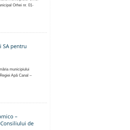
unicipal Orhei nr. 01-
ei SA pentru
imăria municipiului
al Regiei Apă Canal –
nomico –
 Consiliului de