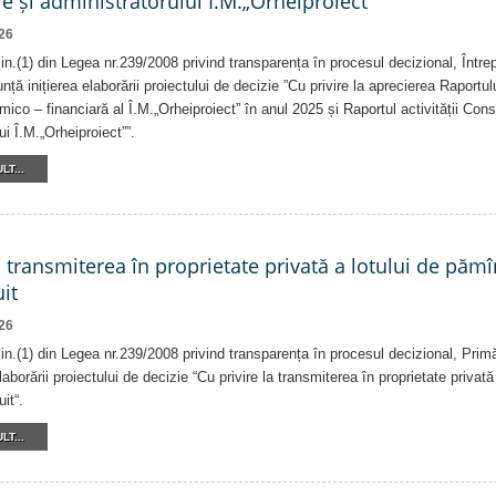
e și administratorului Î.M.„Orheiproiect”
26
alin.(1) din Legea nr.239/2008 privind transparența în procesul decizional, Într
nță inițierea elaborării proiectului de decizie ”Cu privire la aprecierea Raportul
ico – financiară al Î.M.„Orheiproiect” în anul 2025 și Raportul activității Consi
ui Î.M.„Orheiproiect””.
LT...
a transmiterea în proprietate privată a lotului de pămî
it
26
alin.(1) din Legea nr.239/2008 privind transparența în procesul decizional, Prim
laborării proiectului de decizie “Cu privire la transmiterea în proprietate privat
it“.
LT...