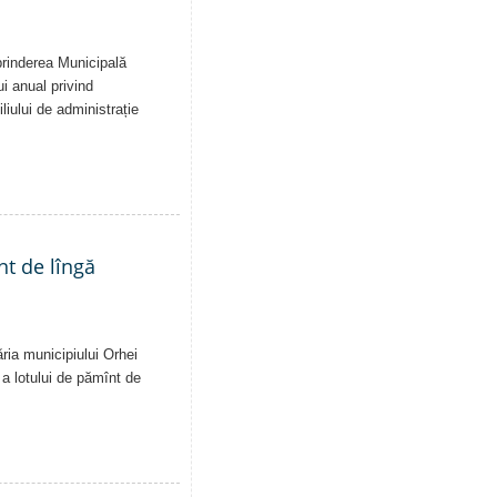
eprinderea Municipală
ui anual privind
liului de administrație
nt de lîngă
ăria municipiului Orhei
ă a lotului de pămînt de