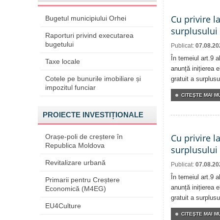
Cu privire l
Bugetul municipiului Orhei
surplusului
Raporturi privind executarea
bugetului
Publicat:
07.08.20
În temeiul art.9 
Taxe locale
anunță inițierea e
Cotele pe bunurile imobiliare și
gratuit a surplusu
impozitul funciar
CITEŞTE MAI MU
PROIECTE INVESTIȚIONALE
Cu privire l
Orașe-poli de creștere în
Republica Moldova
surplusului
Revitalizare urbană
Publicat:
07.08.20
În temeiul art.9 
Primarii pentru Creștere
anunță inițierea e
Economică (M4EG)
gratuit a surplusu
EU4Culture
CITEŞTE MAI MU