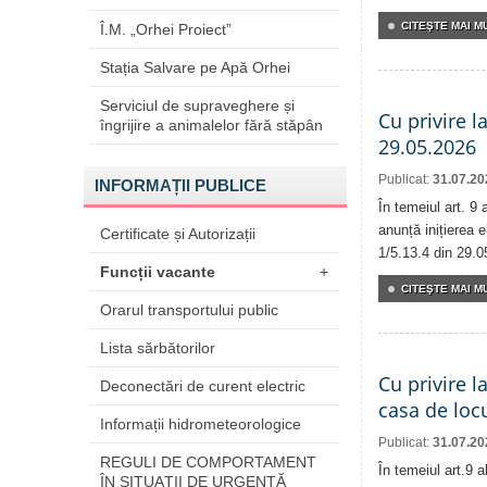
CITEŞTE MAI MU
Î.M. „Orhei Proiect”
Stația Salvare pe Apă Orhei
Serviciul de supraveghere și
Cu privire l
îngrijire a animalelor fără stăpân
29.05.2026
Publicat:
31.07.20
INFORMAȚII PUBLICE
În temeiul art. 9
anunță inițierea e
Certificate și Autorizații
1/5.13.4 din 29.0
Funcții vacante
+
CITEŞTE MAI MU
Orarul transportului public
Lista sărbătorilor
Cu privire l
Deconectări de curent electric
casa de locu
Informații hidrometeorologice
Publicat:
31.07.20
REGULI DE COMPORTAMENT
În temeiul art.9 
ÎN SITUAŢII DE URGENŢĂ