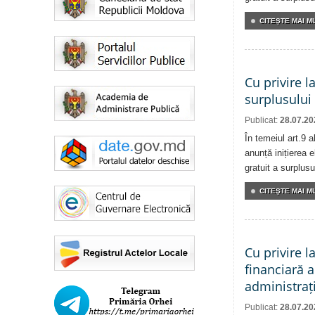
CITEŞTE MAI MU
Cu privire l
surplusului
Publicat:
28.07.20
În temeiul art.9 
anunță inițierea e
gratuit a surplusu
CITEŞTE MAI MU
Cu privire l
financiară a
administrați
Publicat:
28.07.20