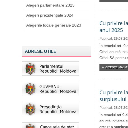
Alegeri parlamentare 2025
Alegeri prezidențiale 2024
Cu privire l
Alegerile locale generale 2023
anul 2025
Publicat:
29.07.20
În temeiul art. 9 
ADRESE UTILE
Orhei anunță iniți
Orhei SA pentru 
CITEŞTE MAI MU
Cu privire l
surplusului
Publicat:
28.07.20
În temeiul art.9 
anunță inițierea e
gratuit a surplusu