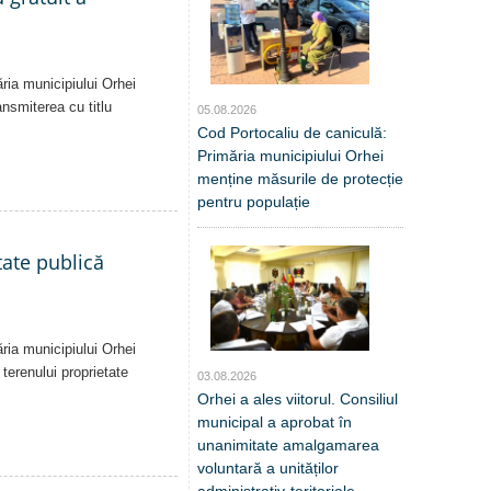
ăria municipiului Orhei
ansmiterea cu titlu
05.08.2026
Cod Portocaliu de caniculă:
Primăria municipiului Orhei
menține măsurile de protecție
pentru populație
tate publică
ăria municipiului Orhei
 terenului proprietate
03.08.2026
Orhei a ales viitorul. Consiliul
municipal a aprobat în
unanimitate amalgamarea
voluntară a unităților