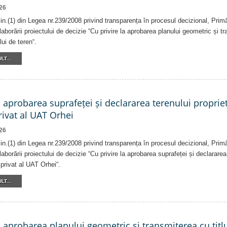
26
alin.(1) din Legea nr.239/2008 privind transparența în procesul decizional, Prim
laborării proiectului de decizie “Cu privire la aprobarea planului geometric și tr
lui de teren“.
LT...
a aprobarea suprafeței și declararea terenului proprie
ivat al UAT Orhei
26
alin.(1) din Legea nr.239/2008 privind transparența în procesul decizional, Prim
laborării proiectului de decizie “Cu privire la aprobarea suprafeței și declararea
privat al UAT Orhei“.
LT...
a aprobarea planului geometric și transmiterea cu titlu