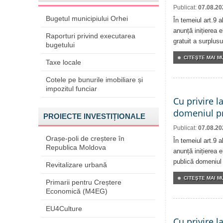
Publicat:
07.08.20
Bugetul municipiului Orhei
În temeiul art.9 
anunță inițierea e
Raporturi privind executarea
gratuit a surplusu
bugetului
CITEŞTE MAI MU
Taxe locale
Cotele pe bunurile imobiliare și
impozitul funciar
Cu privire l
domeniul pr
PROIECTE INVESTIȚIONALE
Publicat:
07.08.20
Orașe-poli de creștere în
În temeiul art.9 
Republica Moldova
anunță inițierea e
publică domeniul 
Revitalizare urbană
CITEŞTE MAI MU
Primarii pentru Creștere
Economică (M4EG)
EU4Culture
Cu privire l