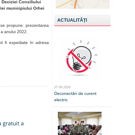
 Deciziei Consiliului
iei municipiului Orhei
ACTUALITĂŢI
se propune: prezentarea
i a anului 2022.
ot fi expediate în adresa
07.08.2026
Deconectări de curent
electric
 gratuit a