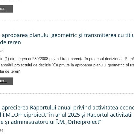
LT...
a aprobarea planului geometric și transmiterea cu titlu
 de teren
26
alin.(1) din Legea nr.239/2008 privind transparența în procesul decizional, Prim
laborării proiectului de decizie “Cu privire la aprobarea planului geometric și tr
lui de teren“.
LT...
a aprecierea Raportului anual privind activitatea eco
l Î.M.„Orheiproiect” în anul 2025 și Raportul activității
e și administratorului Î.M.„Orheiproiect”
26