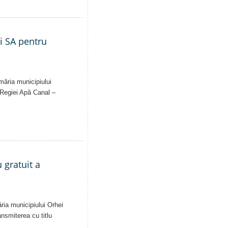
ei SA pentru
imăria municipiului
al Regiei Apă Canal –
 gratuit a
ăria municipiului Orhei
ansmiterea cu titlu