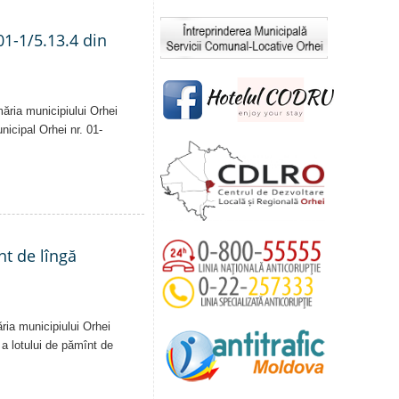
01-1/5.13.4 din
măria municipiului Orhei
unicipal Orhei nr. 01-
nt de lîngă
ăria municipiului Orhei
ă a lotului de pămînt de