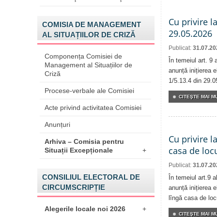
Cu privire l
COMISIA DE MANAGEMENT
29.05.2026
AL SITUAȚIILOR DE CRIZĂ
Publicat:
31.07.20
Componența Comisiei de
În temeiul art. 9
Management al Situațiilor de
anunță inițierea e
Criză
1/5.13.4 din 29.0
Procese-verbale ale Comisiei
CITEŞTE MAI MU
Acte privind activitatea Comisiei
Anunțuri
Cu privire l
Arhiva – Comisia pentru
casa de locu
Situații Excepționale
+
Publicat:
31.07.20
CONSILIUL ELECTORAL DE
În temeiul art.9 
CIRCUMSCRIPȚIE
anunță inițierea e
lîngă casa de locu
Alegerile locale noi 2026
+
CITEŞTE MAI MU