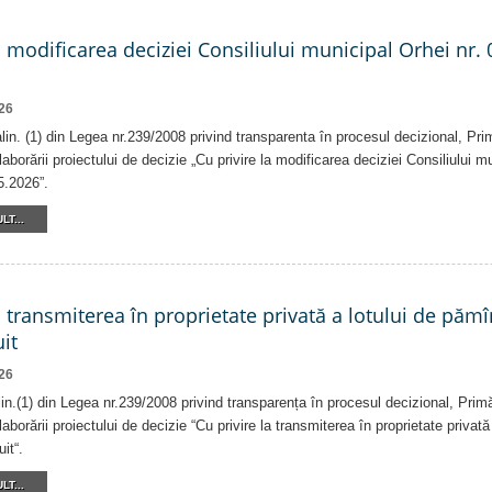
a modificarea deciziei Consiliului municipal Orhei nr. 
26
 alin. (1) din Legea nr.239/2008 privind transparenta în procesul decizional, Pri
laborării proiectului de decizie „Cu privire la modificarea deciziei Consiliului m
5.2026”.
LT...
a transmiterea în proprietate privată a lotului de pămî
it
26
alin.(1) din Legea nr.239/2008 privind transparența în procesul decizional, Prim
laborării proiectului de decizie “Cu privire la transmiterea în proprietate privat
it“.
LT...