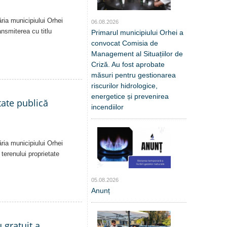
ăria municipiului Orhei
06.08.2026
ansmiterea cu titlu
Primarul municipiului Orhei a
convocat Comisia de
Management al Situațiilor de
Criză. Au fost aprobate
măsuri pentru gestionarea
riscurilor hidrologice,
energetice și prevenirea
tate publică
incendiilor
ăria municipiului Orhei
 terenului proprietate
05.08.2026
Anunț
 gratuit a