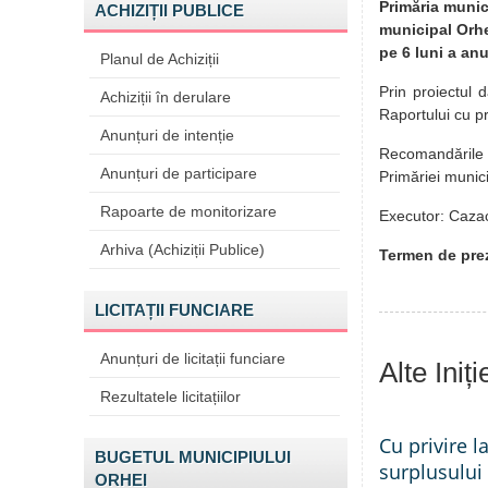
Primăria munici
ACHIZIȚII PUBLICE
municipal Orhe
pe 6 luni a anu
Planul de Achiziții
Prin proiectul 
Achiziții în derulare
Raportului cu pr
Anunțuri de intenție
Recomandările p
Anunțuri de participare
Primăriei munici
Rapoarte de monitorizare
Executor: Cazac
Arhiva (Achiziții Publice)
Termen de prez
LICITAȚII FUNCIARE
Anunțuri de licitații funciare
Alte Iniț
Rezultatele licitațiilor
Cu privire l
BUGETUL MUNICIPIULUI
surplusului
ORHEI