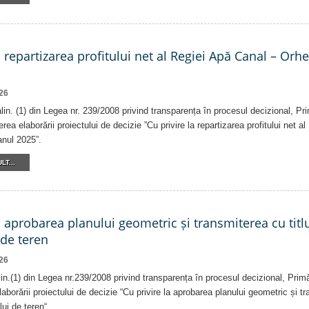
a repartizarea profitului net al Regiei Apă Canal – Orh
26
alin. (1) din Legea nr. 239/2008 privind transparența în procesul decizional, Pr
erea elaborării proiectului de decizie ”Cu privire la repartizarea profitului net 
anul 2025”.
LT...
a aprobarea planului geometric și transmiterea cu titlu
 de teren
26
alin.(1) din Legea nr.239/2008 privind transparența în procesul decizional, Prim
laborării proiectului de decizie “Cu privire la aprobarea planului geometric și tr
lui de teren“.