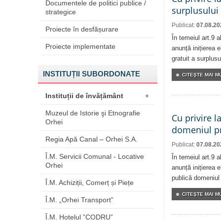
Documentele de politici publice /
surplusului
strategice
Publicat:
07.08.20
Proiecte în desfășurare
În temeiul art.9 
Proiecte implementate
anunță inițierea e
gratuit a surplusu
INSTITUȚII SUBORDONATE
CITEŞTE MAI MU
Instituții de învățământ
+
Muzeul de Istorie şi Etnografie
Cu privire l
Orhei
domeniul pr
Regia Apă Canal – Orhei S.A.
Publicat:
07.08.20
Î.M. Servicii Comunal - Locative
În temeiul art.9 
Orhei
anunță inițierea e
publică domeniul 
Î.M. Achiziții, Comerț și Piețe
CITEŞTE MAI MU
Î.M. „Orhei Transport”
Î.M. Hotelul ”CODRU”