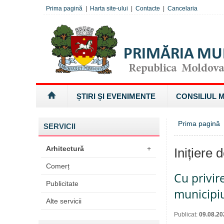
Prima pagină
|
Harta site-ului
|
Contacte
|
Cancelaria
ȘTIRI ȘI EVENIMENTE
CONSILIUL 
Prima pagină
SERVICII
Arhitectură
+
Inițiere 
Comerț
Cu privir
Publicitate
municipiu
Alte servicii
Publicat:
09.08.20