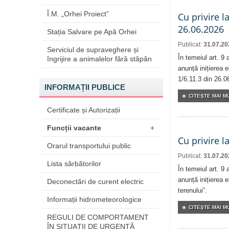
Î.M. „Orhei Proiect”
Cu privire l
26.06.2026
Stația Salvare pe Apă Orhei
Publicat:
31.07.20
Serviciul de supraveghere și
În temeiul art. 9
îngrijire a animalelor fără stăpân
anunță inițierea e
1/6.11.3 din 26.0
INFORMAȚII PUBLICE
CITEŞTE MAI MU
Certificate și Autorizații
Funcții vacante
+
Cu privire l
Orarul transportului public
Publicat:
31.07.20
Lista sărbătorilor
În temeiul art. 9
anunță inițierea e
Deconectări de curent electric
terenului”.
Informații hidrometeorologice
CITEŞTE MAI MU
REGULI DE COMPORTAMENT
ÎN SITUAŢII DE URGENŢĂ