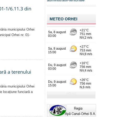
administrativ-teritoriale
01-1/6.11.3 din
METEO ORHEI
măria municipiului Orhei
unicipal Orhei nr. 01-
ară a terenului
măria municipiului Orhei
 de locațiune funciară a