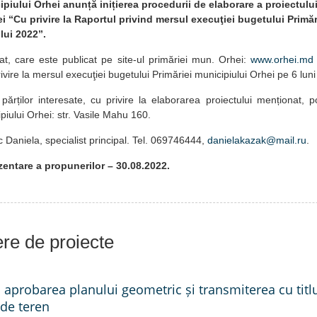
piului Orhei anunță inițierea procedurii de elaborare a proiectului
i “Cu privire la Raportul privind mersul execuţiei bugetului Primăr
lui 2022”.
dat, care este publicat pe site-ul primăriei mun. Orhei:
www.orhei.md
ivire la mersul execuţiei bugetului Primăriei municipiului Orhei pe 6 lun
ărților interesate, cu privire la elaborarea proiectului menționat, p
piului Orhei: str. Vasile Mahu 160.
 Daniela, specialist principal. Tel. 069746444,
danielakazak@mail.ru
.
entare a propunerilor – 30.08.2022.
iere de proiecte
a aprobarea planului geometric și transmiterea cu titlu
 de teren