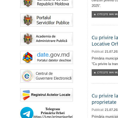
cenzori privind co
2025”.
CITEŞTE MAI MU
Cu privire l
Locative Or
Publicat:
21.07.20
Primăria municipi
“Cu privire la tr
CITEŞTE MAI MU
Cu privire l
proprietate
Publicat:
21.07.20
Primăria municipi