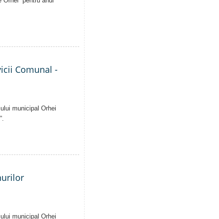
e Orhei” pentru anul
vicii Comunal -
iului municipal Orhei
”.
nurilor
iului municipal Orhei