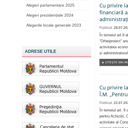
Cu privire l
Alegeri parlamentare 2025
financiară a
Alegeri prezidențiale 2024
administrați
Alegerile locale generale 2023
Publicat:
28.07.20
În temeiul art.9 
”Orheiproiect” anu
activitatea econom
ADRESE UTILE
și administratorul
CITEŞTE MAI MU
Cu privire l
Î.M. „Pentru
Publicat:
22.07.20
În temeiul art. 9
pentru Achiziții, 
activitate al Cons