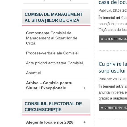
casa de locu
Publicat:
28.07.20
COMISIA DE MANAGEMENT
În temeiul art.9 
AL SITUAȚIILOR DE CRIZĂ
anunță inițierea e
lîngă casa de locu
Componența Comisiei de
Management al Situațiilor de
CITEŞTE MAI MU
Criză
Procese-verbale ale Comisiei
Cu privire l
Acte privind activitatea Comisiei
surplusului
Anunțuri
Publicat:
28.07.20
Arhiva – Comisia pentru
În temeiul art.9 
Situații Excepționale
+
anunță inițierea e
gratuit a surplusu
CONSILIUL ELECTORAL DE
CITEŞTE MAI MU
CIRCUMSCRIPȚIE
Alegerile locale noi 2026
+