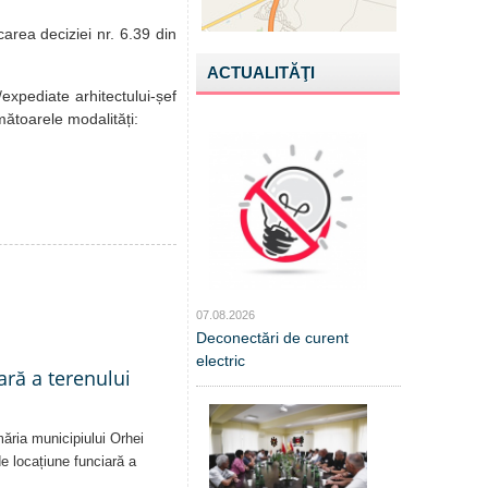
area deciziei nr. 6.39 din
ACTUALITĂŢI
/expediate arhitectului-șef
mătoarele modalități:
07.08.2026
Deconectări de curent
electric
ară a terenului
măria municipiului Orhei
 de locațiune funciară a