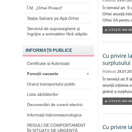
Publicat:
29.07.20
Î.M. „Orhei Proiect”
În temeiul art. 9 
Orhei anunță iniți
Stația Salvare pe Apă Orhei
Orhei SA pentru 
Serviciul de supraveghere și
CITEŞTE MAI MU
îngrijire a animalelor fără stăpân
INFORMAȚII PUBLICE
Cu privire l
surplusului
Certificate și Autorizații
Publicat:
28.07.20
Funcții vacante
+
În temeiul art.9 
Orarul transportului public
anunță inițierea e
gratuit a surplusu
Lista sărbătorilor
CITEŞTE MAI MU
Deconectări de curent electric
Informații hidrometeorologice
REGULI DE COMPORTAMENT
Cu privire l
ÎN SITUAŢII DE URGENŢĂ