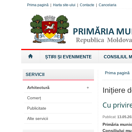
Prima pagină
|
Harta site-ului
|
Contacte
|
Cancelaria
ȘTIRI ȘI EVENIMENTE
CONSILIUL 
Prima pagină
SERVICII
Arhitectură
+
Inițiere 
Comerț
Cu privir
Publicitate
Publicat:
13.05.20
Alte servicii
Primăria munic
Consiliului mun