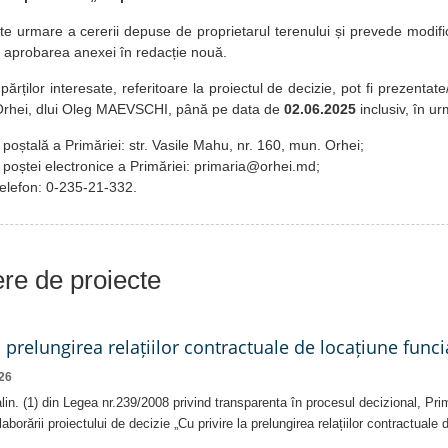
ste urmare a cererii depuse de proprietarul terenului și prevede modific
 aprobarea anexei în redacție nouă.
rților interesate, referitoare la proiectul de decizie, pot fi prezentate
 Orhei, dlui Oleg MAEVSCHI, până pe data de
02.06.2025
inclusiv, în ur
 poștală a Primăriei: str. Vasile Mahu, nr. 160, mun. Orhei;
 poștei electronice a Primăriei: primaria@orhei.md;
 telefon: 0-235-21-332.
iere de proiecte
a prelungirea relațiilor contractuale de locațiune funci
26
 alin. (1) din Legea nr.239/2008 privind transparenta în procesul decizional, Pri
laborării proiectului de decizie „Cu privire la prelungirea relațiilor contractuale