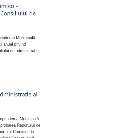
nomico –
 Consiliului de
eprinderea Municipală
ui anual privind
liului de administrație
administrație al
treprinderea Municipală
 aprobarea Raportului de
aportului Comisiei de