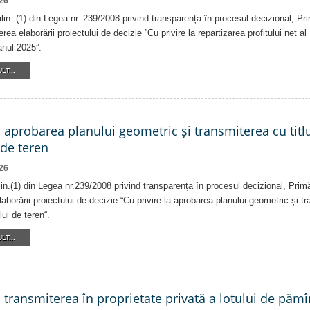
26
alin. (1) din Legea nr. 239/2008 privind transparența în procesul decizional, Pr
erea elaborării proiectului de decizie ”Cu privire la repartizarea profitului net 
anul 2025”.
LT...
a aprobarea planului geometric și transmiterea cu titlu
 de teren
26
alin.(1) din Legea nr.239/2008 privind transparența în procesul decizional, Prim
laborării proiectului de decizie “Cu privire la aprobarea planului geometric și tr
lui de teren“.
LT...
a transmiterea în proprietate privată a lotului de pămî