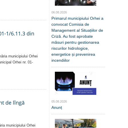
06.08.2026
Primarul municipiului Orhei a
convocat Comisia de
Management al Situațiilor de
01-1/6.11.3 din
Criză. Au fost aprobate
măsuri pentru gestionarea
riscurilor hidrologice,
energetice și prevenirea
măria municipiului Orhei
incendiilor
unicipal Orhei nr. 01-
nt de lîngă
05.08.2026
Anunț
ăria municipiului Orhei