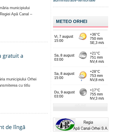
administrativ-teritoriale
imăria municipiului
al Regiei Apă Canal –
METEO ORHEI
 gratuit a
ăria municipiului Orhei
ansmiterea cu titlu
nt de lîngă