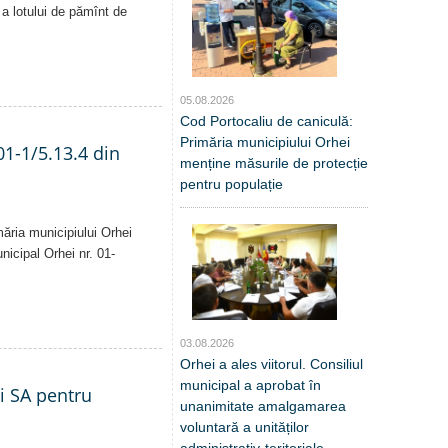
ă a lotului de pămînt de
05.08.2026
Cod Portocaliu de caniculă:
Primăria municipiului Orhei
01-1/5.13.4 din
menține măsurile de protecție
pentru populație
măria municipiului Orhei
unicipal Orhei nr. 01-
03.08.2026
Orhei a ales viitorul. Consiliul
municipal a aprobat în
ei SA pentru
unanimitate amalgamarea
voluntară a unităților