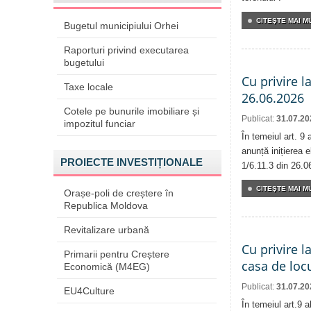
CITEŞTE MAI MU
Bugetul municipiului Orhei
Raporturi privind executarea
bugetului
Cu privire l
Taxe locale
26.06.2026
Cotele pe bunurile imobiliare și
Publicat:
31.07.20
impozitul funciar
În temeiul art. 9
anunță inițierea e
PROIECTE INVESTIȚIONALE
1/6.11.3 din 26.0
CITEŞTE MAI MU
Orașe-poli de creștere în
Republica Moldova
Revitalizare urbană
Cu privire l
Primarii pentru Creștere
casa de locu
Economică (M4EG)
Publicat:
31.07.20
EU4Culture
În temeiul art.9 