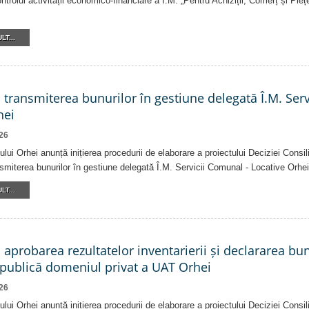
ntrolul activității economico-financiare a Î.M. „Pentru Achiziții, Comerț și Pieț
LT...
a transmiterea bunurilor în gestiune delegată Î.M. Ser
hei
26
ului Orhei anunță inițierea procedurii de elaborare a proiectului Deciziei Consil
ansmiterea bunurilor în gestiune delegată Î.M. Servicii Comunal - Locative Orhei
LT...
a aprobarea rezultatelor inventarierii și declararea bu
 publică domeniul privat a UAT Orhei
26
ului Orhei anunță inițierea procedurii de elaborare a proiectului Deciziei Consil