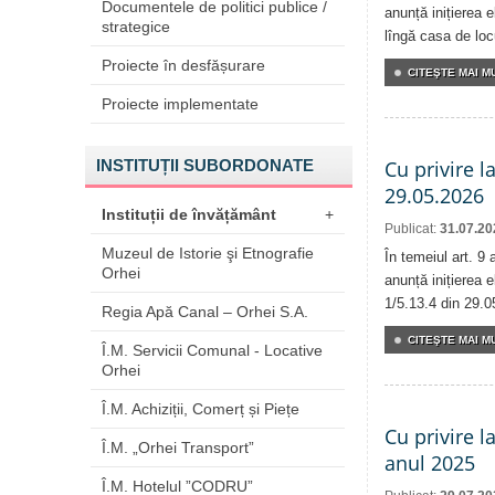
Documentele de politici publice /
anunță inițierea e
strategice
lîngă casa de locu
Proiecte în desfășurare
CITEŞTE MAI MU
Proiecte implementate
INSTITUȚII SUBORDONATE
Cu privire l
29.05.2026
Instituții de învățământ
+
Publicat:
31.07.20
Muzeul de Istorie şi Etnografie
În temeiul art. 9
Orhei
anunță inițierea e
1/5.13.4 din 29.0
Regia Apă Canal – Orhei S.A.
CITEŞTE MAI MU
Î.M. Servicii Comunal - Locative
Orhei
Î.M. Achiziții, Comerț și Piețe
Cu privire l
Î.M. „Orhei Transport”
anul 2025
Î.M. Hotelul ”CODRU”