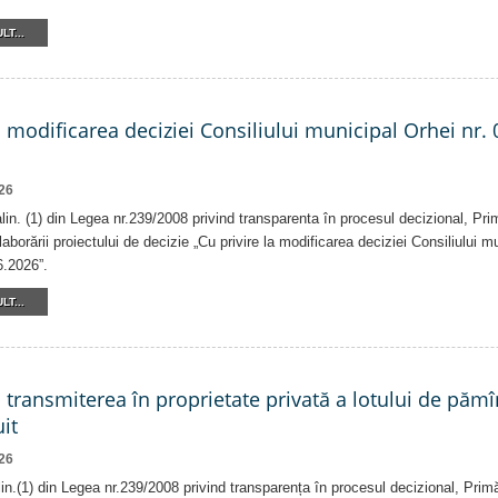
LT...
a modificarea deciziei Consiliului municipal Orhei nr. 
26
 alin. (1) din Legea nr.239/2008 privind transparenta în procesul decizional, Pri
laborării proiectului de decizie „Cu privire la modificarea deciziei Consiliului m
6.2026”.
LT...
a transmiterea în proprietate privată a lotului de pămî
it
26
alin.(1) din Legea nr.239/2008 privind transparența în procesul decizional, Prim