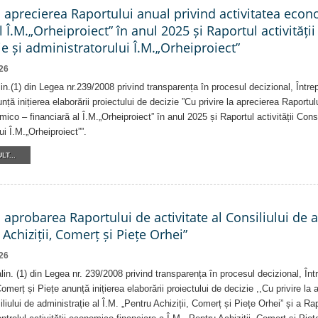
a aprecierea Raportului anual privind activitatea eco
l Î.M.„Orheiproiect” în anul 2025 și Raportul activității
e și administratorului Î.M.„Orheiproiect”
26
alin.(1) din Legea nr.239/2008 privind transparența în procesul decizional, Într
nță inițierea elaborării proiectului de decizie ”Cu privire la aprecierea Raportul
ico – financiară al Î.M.„Orheiproiect” în anul 2025 și Raportul activității Consi
ui Î.M.„Orheiproiect””.
LT...
a aprobarea Raportului de activitate al Consiliului de 
 Achiziții, Comerț și Piețe Orhei”
26
 alin. (1) din Legea nr. 239/2008 privind transparența în procesul decizional, În
Comerț și Piețe anunță inițierea elaborării proiectului de decizie ,,Cu privire la
iliului de administrație al Î.M. „Pentru Achiziții, Comerț și Piețe Orhei” și a R