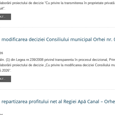
laborării proiectului de decizie “Cu privire la transmiterea în proprietate privat
it“.
LT...
a modificarea deciziei Consiliului municipal Orhei nr. 
26
 alin. (1) din Legea nr.239/2008 privind transparenta în procesul decizional, Pri
laborării proiectului de decizie „Cu privire la modificarea deciziei Consiliului m
5.2026”.
LT...
a repartizarea profitului net al Regiei Apă Canal – Orh