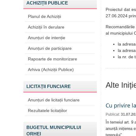
ACHIZIȚII PUBLICE
Proiectul dat e
27.06.2024 prin
Planul de Achiziții
Recomandările pă
Achiziții în derulare
al municipiului
Anunțuri de intenție
la adresa
Anunțuri de participare
la adresa
la nr. de
Rapoarte de monitorizare
Arhiva (Achiziții Publice)
Alte Iniț
LICITAȚII FUNCIARE
Anunțuri de licitații funciare
Cu privire l
Rezultatele licitațiilor
Publicat:
31.07.20
În temeiul art. 9
BUGETUL MUNICIPIULUI
anunță inițierea e
ORHEI
terenului”.