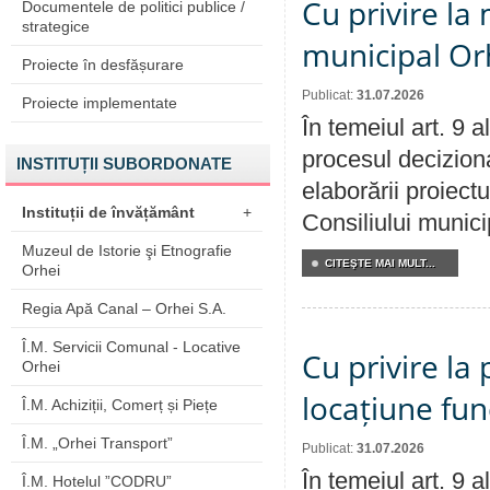
Cu privire la 
Documentele de politici publice /
strategice
municipal Orh
Proiecte în desfășurare
Publicat:
31.07.2026
Proiecte implementate
În temeiul art. 9 
procesul deciziona
INSTITUȚII SUBORDONATE
elaborării proiectu
Instituții de învățământ
+
Consiliului munici
Muzeul de Istorie şi Etnografie
CITEŞTE MAI MULT...
Orhei
Regia Apă Canal – Orhei S.A.
Î.M. Servicii Comunal - Locative
Cu privire la 
Orhei
locațiune fun
Î.M. Achiziții, Comerț și Piețe
Î.M. „Orhei Transport”
Publicat:
31.07.2026
În temeiul art. 9 
Î.M. Hotelul ”CODRU”