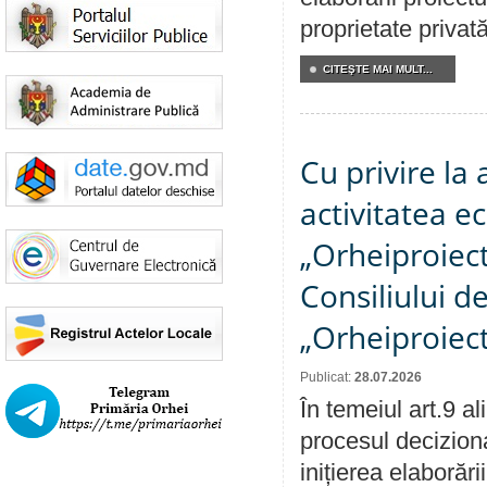
proprietate privat
CITEŞTE MAI MULT...
Cu privire la
activitatea e
„Orheiproiect”
Consiliului d
„Orheiproiect
Publicat:
28.07.2026
În temeiul art.9 a
procesul decizion
inițierea elaborări