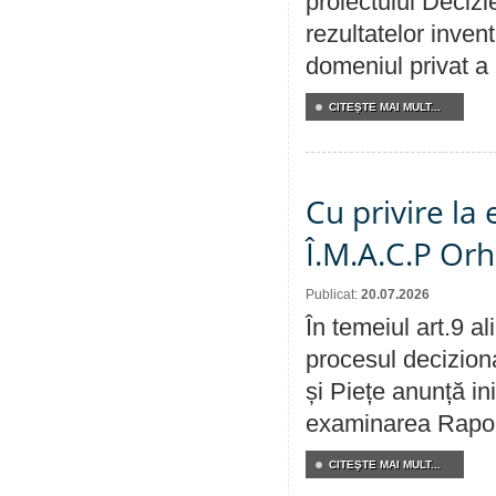
proiectului Decizi
rezultatelor invent
domeniul privat a
CITEŞTE MAI MULT...
Cu privire la
Î.M.A.C.P Or
Publicat:
20.07.2026
În temeiul art.9 a
procesul deciziona
și Piețe anunță ini
examinarea Raportu
CITEŞTE MAI MULT...