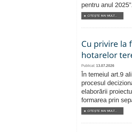
pentru anul 2025”
CITEŞTE MAI MULT...
Cu privire la
hotarelor te
Publicat:
13.07.2026
În temeiul art.9 a
procesul deciziona
elaborării proiect
formarea prin sepa
CITEŞTE MAI MULT...