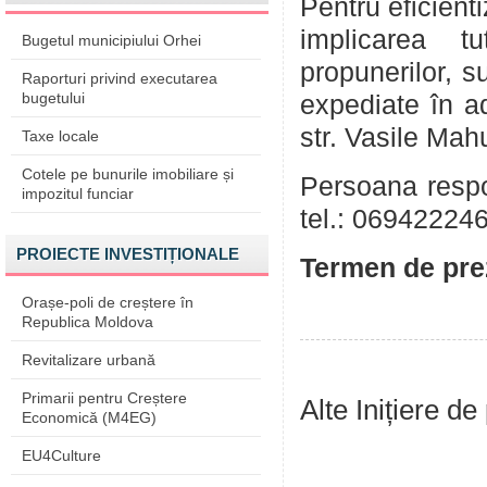
Pentru eficient
implicarea tu
Bugetul municipiului Orhei
propunerilor, su
Raporturi privind executarea
bugetului
expediate în a
str. Vasile Mah
Taxe locale
Cotele pe bunurile imobiliare și
Persoana respo
impozitul funciar
tel.: 069422246
PROIECTE INVESTIȚIONALE
Termen de pre
Orașe-poli de creștere în
Republica Moldova
Revitalizare urbană
Primarii pentru Creștere
Alte Inițiere de
Economică (M4EG)
EU4Culture