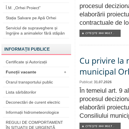
procesul deciziona
Î.M. „Orhei Proiect”
elaborării proiectu
Stația Salvare pe Apă Orhei
contractuale de lo
Serviciul de supraveghere și
îngrijire a animalelor fără stăpân
CITEŞTE MAI MULT...
INFORMAȚII PUBLICE
Cu privire la 
Certificate și Autorizații
municipal Orh
Funcții vacante
+
Orarul transportului public
Publicat:
31.07.2026
În temeiul art. 9 
Lista sărbătorilor
procesul deciziona
Deconectări de curent electric
elaborării proiectu
Informații hidrometeorologice
Consiliului munici
REGULI DE COMPORTAMENT
CITEŞTE MAI MULT...
ÎN SITUAŢII DE URGENŢĂ