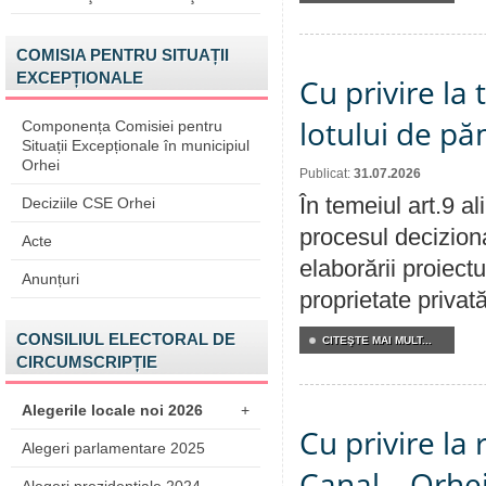
COMISIA PENTRU SITUAȚII
EXCEPȚIONALE
Cu privire la
lotului de pă
Componența Comisiei pentru
Situații Excepționale în municipiul
Orhei
Publicat:
31.07.2026
În temeiul art.9 a
Deciziile CSE Orhei
procesul deciziona
Acte
elaborării proiectu
Anunțuri
proprietate privat
CONSILIUL ELECTORAL DE
CITEŞTE MAI MULT...
CIRCUMSCRIPȚIE
Alegerile locale noi 2026
+
Cu privire la 
Alegeri parlamentare 2025
Canal – Orhe