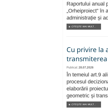
Raportului anual p
„Orheiproiect” în a
administrație și ad
CITEŞTE MAI MULT...
Cu privire la
transmiterea 
Publicat:
28.07.2026
În temeiul art.9 a
procesul deciziona
elaborării proiect
geometric și transm
CITEŞTE MAI MULT...