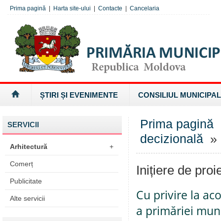
Prima pagină
|
Harta site-ului
|
Contacte
|
Cancelaria
ȘTIRI ȘI EVENIMENTE
CONSILIUL MUNICIPAL
Prima pagină
SERVICII
decizională
» I
Arhitectură
+
Comerț
Inițiere de proi
Publicitate
Cu privire la ac
Alte servicii
a primăriei muni