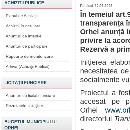
ACHIZIȚII PUBLICE
Publicat:
30.06.2025
În temeiul art.
Planul de Achiziții
transparența î
Achiziții în derulare
Orhei anunță i
Anunțuri de intenție
privire la aco
Anunțuri de participare
Rezervă a prim
Rapoarte de monitorizare
Inițierea elabo
Arhiva (Achiziții Publice)
necesitatea de 
socialmente vuln
LICITAȚII FUNCIARE
Proiectul a fos
Anunțuri de licitații funciare
accesat pe pa
Rezultatele licitațiilor
Orhei
www.or
directoriul
Tran
BUGETUL MUNICIPIULUI
ORHEI