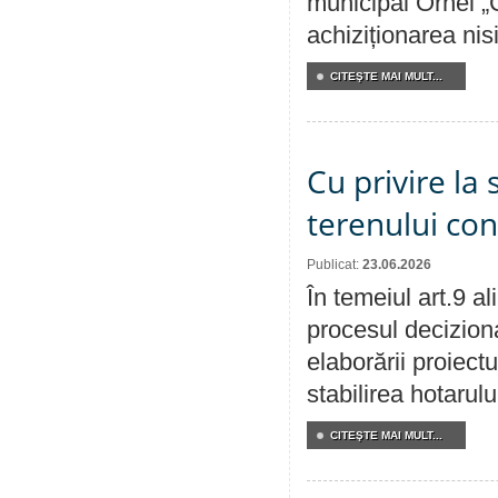
municipal Orhei „C
achiziționarea nisi
CITEŞTE MAI MULT...
Cu privire la 
terenului co
Publicat:
23.06.2026
În temeiul art.9 a
procesul deciziona
elaborării proiect
stabilirea hotarulu
CITEŞTE MAI MULT...