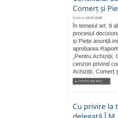
Comerț și Pie
Publicat:
22.07.2026
În temeiul art. 9 
procesul deciziona
și Piețe anunță ini
aprobarea Raportul
„Pentru Achiziții,
cenzori privind co
Achiziții, Comerț 
CITEŞTE MAI MULT...
Cu privire la
delegată Î.M.