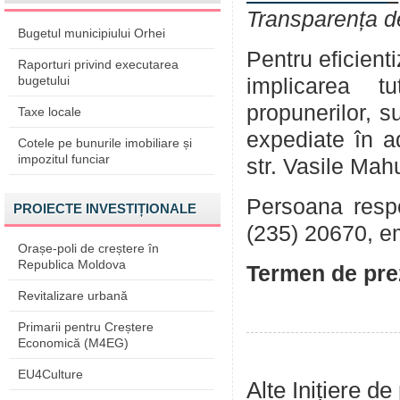
Transparența d
Bugetul municipiului Orhei
Pentru eficient
Raporturi privind executarea
bugetului
implicarea tu
propunerilor, su
Taxe locale
expediate în a
Cotele pe bunurile imobiliare și
impozitul funciar
str. Vasile Mah
Persoana respon
PROIECTE INVESTIȚIONALE
(235) 20670, e
Orașe-poli de creștere în
Republica Moldova
Termen de prez
Revitalizare urbană
Primarii pentru Creștere
Economică (M4EG)
EU4Culture
Alte Inițiere de