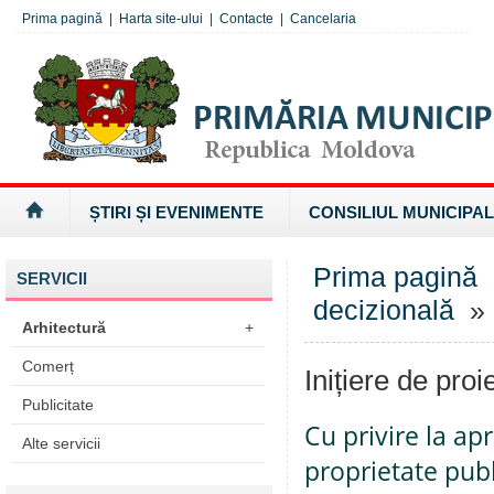
Prima pagină
|
Harta site-ului
|
Contacte
|
Cancelaria
ȘTIRI ȘI EVENIMENTE
CONSILIUL MUNICIPAL
Prima pagină
SERVICII
decizională
» I
Arhitectură
+
Comerț
Inițiere de proi
Publicitate
Cu privire la ap
Alte servicii
proprietate pub