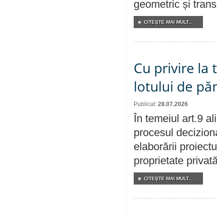
geometric și transm
CITEŞTE MAI MULT...
Cu privire la
lotului de pă
Publicat:
28.07.2026
În temeiul art.9 a
procesul deciziona
elaborării proiectu
proprietate privat
CITEŞTE MAI MULT...