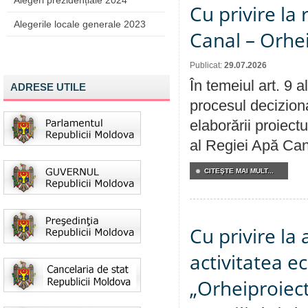
Alegeri prezidențiale 2024
Cu privire la 
Alegerile locale generale 2023
Canal – Orhe
Publicat:
29.07.2026
În temeiul art. 9 
ADRESE UTILE
procesul deciziona
elaborării proiectu
al Regiei Apă Can
CITEŞTE MAI MULT...
Cu privire la
activitatea e
„Orheiproiect”