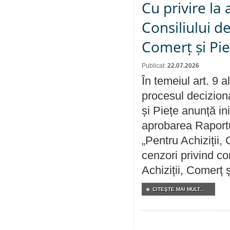
Cu privire la
Consiliului de
Comerț și Pie
Publicat:
22.07.2026
În temeiul art. 9 
procesul deciziona
și Piețe anunță ini
aprobarea Raportul
„Pentru Achiziții,
cenzori privind co
Achiziții, Comerț 
CITEŞTE MAI MULT...