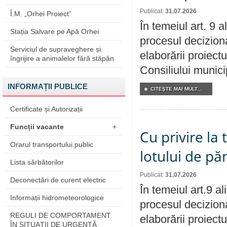
Publicat:
31.07.2026
Î.M. „Orhei Proiect”
În temeiul art. 9 
Stația Salvare pe Apă Orhei
procesul deciziona
Serviciul de supraveghere și
elaborării proiectu
îngrijire a animalelor fără stăpân
Consiliului munici
INFORMAȚII PUBLICE
CITEŞTE MAI MULT...
Certificate și Autorizații
Funcții vacante
+
Cu privire la
Orarul transportului public
lotului de pă
Lista sărbătorilor
Publicat:
31.07.2026
Deconectări de curent electric
În temeiul art.9 a
Informații hidrometeorologice
procesul deciziona
REGULI DE COMPORTAMENT
elaborării proiectu
ÎN SITUAŢII DE URGENŢĂ