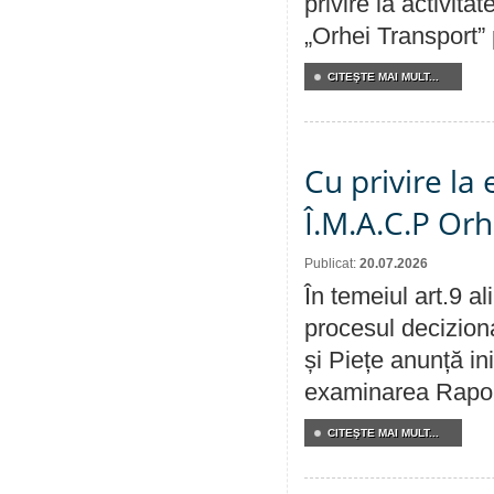
privire la activit
„Orhei Transport”
CITEŞTE MAI MULT...
Cu privire la
Î.M.A.C.P Or
Publicat:
20.07.2026
În temeiul art.9 a
procesul deciziona
și Piețe anunță ini
examinarea Raportu
CITEŞTE MAI MULT...