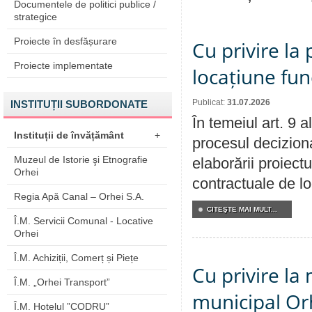
Documentele de politici publice /
strategice
Proiecte în desfășurare
Cu privire la 
Proiecte implementate
locațiune fun
Publicat:
31.07.2026
INSTITUȚII SUBORDONATE
În temeiul art. 9 
Instituții de învățământ
+
procesul deciziona
Muzeul de Istorie şi Etnografie
elaborării proiectu
Orhei
contractuale de lo
Regia Apă Canal – Orhei S.A.
CITEŞTE MAI MULT...
Î.M. Servicii Comunal - Locative
Orhei
Î.M. Achiziții, Comerț și Piețe
Cu privire la 
Î.M. „Orhei Transport”
municipal Orh
Î.M. Hotelul ”CODRU”