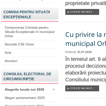
proprietate privat
COMISIA PENTRU SITUAȚII
CITEŞTE MAI MULT...
EXCEPȚIONALE
Componența Comisiei pentru
Situații Excepționale în municipiul
Cu privire la 
Orhei
municipal Orh
Deciziile CSE Orhei
Publicat:
31.07.2026
Acte
În temeiul art. 9 
Anunțuri
procesul deciziona
elaborării proiectu
CONSILIUL ELECTORAL DE
Consiliului munici
CIRCUMSCRIPȚIE
CITEŞTE MAI MULT...
Alegerile locale noi 2026
+
Alegeri parlamentare 2025