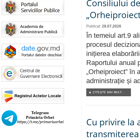
Consiliului d
„Orheiproiect
Publicat:
28.07.2026
În temeiul art.9 a
procesul decizion
inițierea elaborări
Raportului anual p
„Orheiproiect” în a
administrație și ad
CITEŞTE MAI MULT...
Cu privire la
transmiterea 