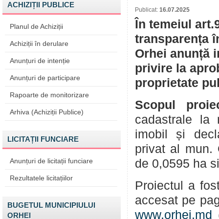
ACHIZIȚII PUBLICE
Publicat:
16.07.2025
În temeiul art.
Planul de Achiziții
transparența î
Achiziții în derulare
Orhei anunță i
Anunțuri de intenție
privire la apr
Anunțuri de participare
proprietate pu
Rapoarte de monitorizare
Scopul proiec
Arhiva (Achiziții Publice)
cadastrale la 
imobil și decl
LICITAȚII FUNCIARE
privat al mun.
Anunțuri de licitații funciare
de 0,0595 ha sit
Rezultatele licitațiilor
Proiectul a fos
accesat pe pag
BUGETUL MUNICIPIULUI
www.orhei.md
ORHEI