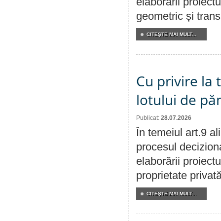
elaborării proiect
geometric și transm
CITEŞTE MAI MULT...
Cu privire la
lotului de pă
Publicat:
28.07.2026
În temeiul art.9 a
procesul deciziona
elaborării proiectu
proprietate privat
CITEŞTE MAI MULT...