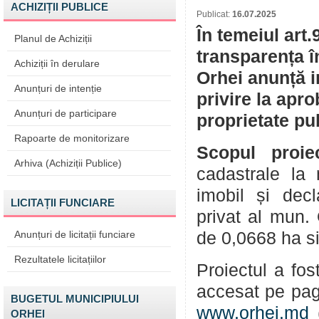
ACHIZIȚII PUBLICE
Publicat:
16.07.2025
În temeiul art.
Planul de Achiziții
transparența î
Achiziții în derulare
Orhei anunță i
Anunțuri de intenție
privire la apr
Anunțuri de participare
proprietate pu
Rapoarte de monitorizare
Scopul proiec
Arhiva (Achiziții Publice)
cadastrale la 
imobil și decl
LICITAȚII FUNCIARE
privat al mun.
Anunțuri de licitații funciare
de 0,0668 ha sit
Rezultatele licitațiilor
Proiectul a fos
accesat pe pag
BUGETUL MUNICIPIULUI
www.orhei.md
ORHEI