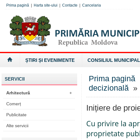
Prima pagină
|
Harta site-ului
|
Contacte
|
Cancelaria
ȘTIRI ȘI EVENIMENTE
CONSILIUL MUNICIPAL
Prima pagină
SERVICII
decizională
» I
Arhitectură
+
Comerț
Inițiere de proi
Publicitate
Cu privire la ap
Alte servicii
proprietate pub