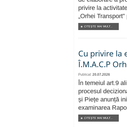
privire la activit
„Orhei Transport”
CITEŞTE MAI MULT...
Cu privire la
Î.M.A.C.P Or
Publicat:
20.07.2026
În temeiul art.9 a
procesul deciziona
și Piețe anunță ini
examinarea Raportu
CITEŞTE MAI MULT...