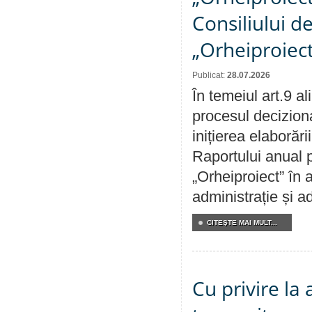
Consiliului d
„Orheiproiect
Publicat:
28.07.2026
În temeiul art.9 a
procesul decizion
inițierea elaborări
Raportului anual p
„Orheiproiect” în a
administrație și ad
CITEŞTE MAI MULT...
Cu privire la