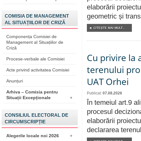
elaborării proiect
geometric și transm
COMISIA DE MANAGEMENT
AL SITUAȚIILOR DE CRIZĂ
CITEŞTE MAI MULT...
Componența Comisiei de
Management al Situațiilor de
Criză
Cu privire la
Procese-verbale ale Comisiei
terenului pro
Acte privind activitatea Comisiei
UAT Orhei
Anunțuri
Arhiva – Comisia pentru
Publicat:
07.08.2026
Situații Excepționale
+
În temeiul art.9 a
procesul deciziona
CONSILIUL ELECTORAL DE
elaborării proiect
CIRCUMSCRIPȚIE
declararea terenul
Alegerile locale noi 2026
+