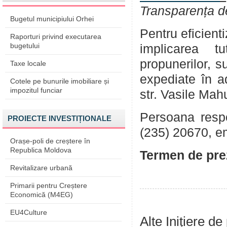
Transparența d
Bugetul municipiului Orhei
Pentru eficient
Raporturi privind executarea
bugetului
implicarea tu
propunerilor, su
Taxe locale
expediate în a
Cotele pe bunurile imobiliare și
impozitul funciar
str. Vasile Mah
Persoana respon
PROIECTE INVESTIȚIONALE
(235) 20670, e
Orașe-poli de creștere în
Republica Moldova
Termen de prez
Revitalizare urbană
Primarii pentru Creștere
Economică (M4EG)
EU4Culture
Alte Inițiere de