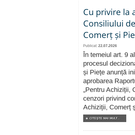
Cu privire la
Consiliului de
Comerț și Pie
Publicat:
22.07.2026
În temeiul art. 9 
procesul deciziona
și Piețe anunță ini
aprobarea Raportul
„Pentru Achiziții,
cenzori privind co
Achiziții, Comerț 
CITEŞTE MAI MULT...