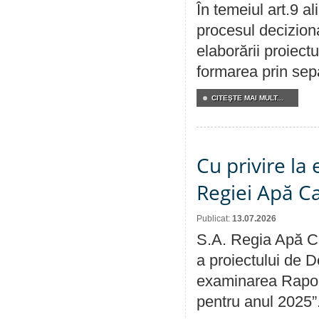
În temeiul art.9 a
procesul deciziona
elaborării proiect
formarea prin sepa
CITEŞTE MAI MULT...
Cu privire la
Regiei Apă C
Publicat:
13.07.2026
S.A. Regia Apă Ca
a proiectului de D
examinarea Raport
pentru anul 2025”