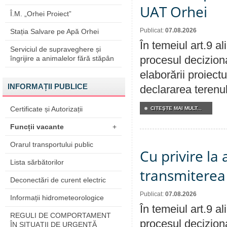
UAT Orhei
Î.M. „Orhei Proiect”
Publicat:
07.08.2026
Stația Salvare pe Apă Orhei
În temeiul art.9 a
Serviciul de supraveghere și
procesul deciziona
îngrijire a animalelor fără stăpân
elaborării proiect
INFORMAȚII PUBLICE
declararea terenul
Certificate și Autorizații
CITEŞTE MAI MULT...
Funcții vacante
+
Orarul transportului public
Cu privire la
Lista sărbătorilor
transmiterea 
Deconectări de curent electric
Publicat:
07.08.2026
Informații hidrometeorologice
În temeiul art.9 a
REGULI DE COMPORTAMENT
procesul deciziona
ÎN SITUAŢII DE URGENŢĂ