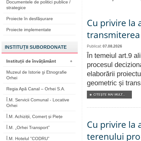
Documentele de politici publice /
strategice
Proiecte în desfășurare
Cu privire la
Proiecte implementate
transmiterea 
Publicat:
07.08.2026
INSTITUȚII SUBORDONATE
În temeiul art.9 a
Instituții de învățământ
+
procesul deciziona
Muzeul de Istorie şi Etnografie
elaborării proiect
Orhei
geometric și transm
Regia Apă Canal – Orhei S.A.
CITEŞTE MAI MULT...
Î.M. Servicii Comunal - Locative
Orhei
Î.M. Achiziții, Comerț și Piețe
Cu privire la
Î.M. „Orhei Transport”
terenului pro
Î.M. Hotelul ”CODRU”