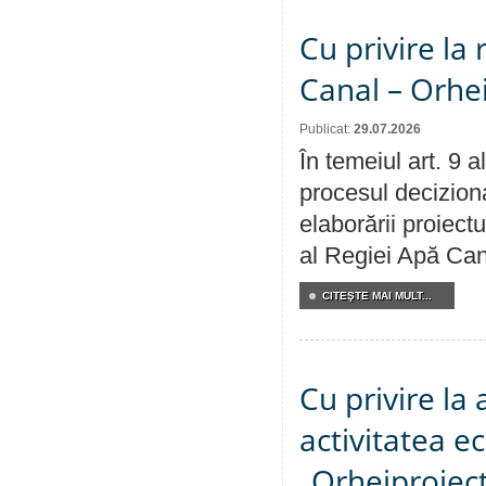
Cu privire la 
Canal – Orhe
Publicat:
29.07.2026
În temeiul art. 9 
procesul deciziona
elaborării proiectu
al Regiei Apă Can
CITEŞTE MAI MULT...
Cu privire la
activitatea e
„Orheiproiect”