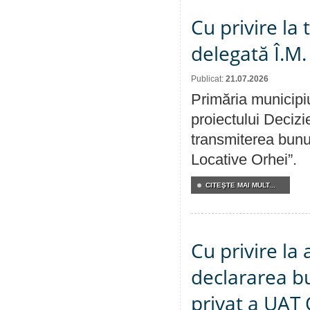
Cu privire la
delegată Î.M.
Publicat:
21.07.2026
Primăria municipiu
proiectului Decizi
transmiterea bunur
Locative Orhei”.
CITEŞTE MAI MULT...
Cu privire la 
declararea b
privat a UAT 