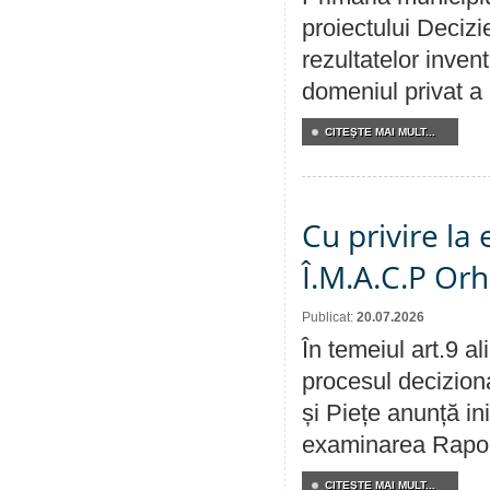
proiectului Decizi
rezultatelor invent
domeniul privat a
CITEŞTE MAI MULT...
Cu privire la
Î.M.A.C.P Or
Publicat:
20.07.2026
În temeiul art.9 a
procesul deciziona
și Piețe anunță ini
examinarea Raportu
CITEŞTE MAI MULT...