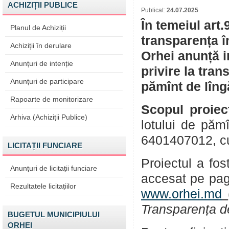
ACHIZIȚII PUBLICE
Publicat:
24.07.2025
În temeiul art.
Planul de Achiziții
transparența î
Achiziții în derulare
Orhei anunță i
Anunțuri de intenție
privire la tran
Anunțuri de participare
pămînt de lîng
Rapoarte de monitorizare
Scopul proiec
Arhiva (Achiziții Publice)
lotului de păm
6401407012, cu 
LICITAȚII FUNCIARE
Proiectul a fos
Anunțuri de licitații funciare
accesat pe pag
Rezultatele licitațiilor
www.orhei.md
Transparența d
BUGETUL MUNICIPIULUI
ORHEI