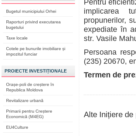
Pentru eficient
implicarea tu
Bugetul municipiului Orhei
propunerilor, su
Raporturi privind executarea
bugetului
expediate în a
str. Vasile Mah
Taxe locale
Cotele pe bunurile imobiliare și
Persoana respon
impozitul funciar
(235) 20670, e
PROIECTE INVESTIȚIONALE
Termen de prez
Orașe-poli de creștere în
Republica Moldova
Revitalizare urbană
Primarii pentru Creștere
Alte Inițiere de
Economică (M4EG)
EU4Culture