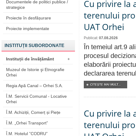
Cu privire la
Documentele de politici publice /
strategice
terenului pro
Proiecte în desfășurare
UAT Orhei
Proiecte implementate
Publicat:
07.08.2026
INSTITUȚII SUBORDONATE
În temeiul art.9 a
procesul deciziona
Instituții de învățământ
+
elaborării proiect
Muzeul de Istorie şi Etnografie
declararea terenul
Orhei
CITEŞTE MAI MULT...
Regia Apă Canal – Orhei S.A.
Î.M. Servicii Comunal - Locative
Orhei
Cu privire la
Î.M. Achiziții, Comerț și Piețe
terenului pro
Î.M. „Orhei Transport”
Î.M. Hotelul ”CODRU”