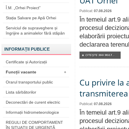
UAT Orhei
Î.M. „Orhei Proiect”
Publicat:
07.08.2026
Stația Salvare pe Apă Orhei
În temeiul art.9 a
procesul deciziona
Serviciul de supraveghere și
îngrijire a animalelor fără stăpân
elaborării proiect
declararea terenul
INFORMAȚII PUBLICE
CITEŞTE MAI MULT...
Certificate și Autorizații
Funcții vacante
+
Cu privire la
Orarul transportului public
transmiterea 
Lista sărbătorilor
Deconectări de curent electric
Publicat:
07.08.2026
În temeiul art.9 a
Informații hidrometeorologice
procesul deciziona
REGULI DE COMPORTAMENT
ÎN SITUAŢII DE URGENŢĂ