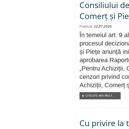
Consiliului de
Comerț și Pie
Publicat:
22.07.2026
În temeiul art. 9 
procesul deciziona
și Piețe anunță ini
aprobarea Raportul
„Pentru Achiziții,
cenzori privind co
Achiziții, Comerț 
CITEŞTE MAI MULT...
Cu privire la