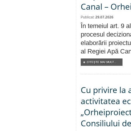
Canal – Orhe
Publicat:
29.07.2026
În temeiul art. 9 
procesul deciziona
elaborării proiectu
al Regiei Apă Can
CITEŞTE MAI MULT...
Cu privire la
activitatea e
„Orheiproiect”
Consiliului d