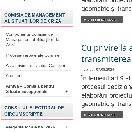
elaborării proiect
geometric și transm
COMISIA DE MANAGEMENT
CITEŞTE MAI MULT...
AL SITUAȚIILOR DE CRIZĂ
Componența Comisiei de
Management al Situațiilor de
Cu privire la
Criză
Procese-verbale ale Comisiei
transmiterea 
Acte privind activitatea Comisiei
Publicat:
07.08.2026
Anunțuri
În temeiul art.9 a
procesul deciziona
Arhiva – Comisia pentru
Situații Excepționale
+
elaborării proiect
geometric și transm
CONSILIUL ELECTORAL DE
CIRCUMSCRIPȚIE
CITEŞTE MAI MULT...
Alegerile locale noi 2026
+