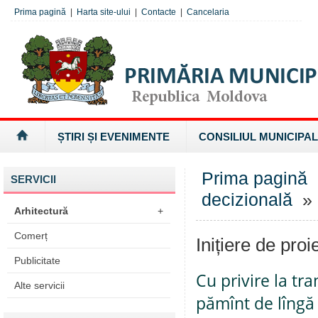
Prima pagină
|
Harta site-ului
|
Contacte
|
Cancelaria
ȘTIRI ȘI EVENIMENTE
CONSILIUL MUNICIPAL
Prima pagină
SERVICII
decizională
» I
Arhitectură
+
Comerț
Inițiere de proi
Publicitate
Cu privire la tr
Alte servicii
pămînt de lîngă 