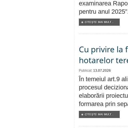
examinarea Raport
pentru anul 2025”
CITEŞTE MAI MULT...
Cu privire la
hotarelor te
Publicat:
13.07.2026
În temeiul art.9 a
procesul deciziona
elaborării proiect
formarea prin sepa
CITEŞTE MAI MULT...