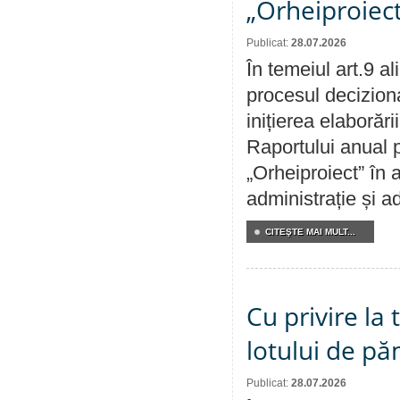
„Orheiproiect
Publicat:
28.07.2026
În temeiul art.9 a
procesul decizion
inițierea elaborări
Raportului anual p
„Orheiproiect” în a
administrație și ad
CITEŞTE MAI MULT...
Cu privire la
lotului de pă
Publicat:
28.07.2026