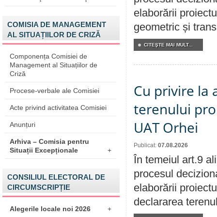
elaborării proiect
COMISIA DE MANAGEMENT
geometric și transm
AL SITUAȚIILOR DE CRIZĂ
CITEŞTE MAI MULT...
Componența Comisiei de
Management al Situațiilor de
Criză
Cu privire la
Procese-verbale ale Comisiei
terenului pro
Acte privind activitatea Comisiei
UAT Orhei
Anunțuri
Arhiva – Comisia pentru
Publicat:
07.08.2026
Situații Excepționale
+
În temeiul art.9 a
procesul deciziona
CONSILIUL ELECTORAL DE
elaborării proiect
CIRCUMSCRIPȚIE
declararea terenul
Alegerile locale noi 2026
+