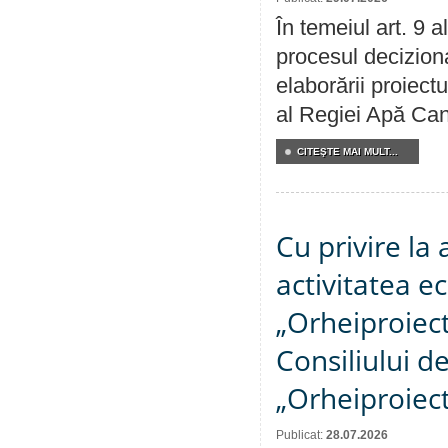
În temeiul art. 9 
procesul deciziona
elaborării proiectu
al Regiei Apă Can
CITEŞTE MAI MULT...
Cu privire la
activitatea e
„Orheiproiect”
Consiliului d
„Orheiproiect
Publicat:
28.07.2026