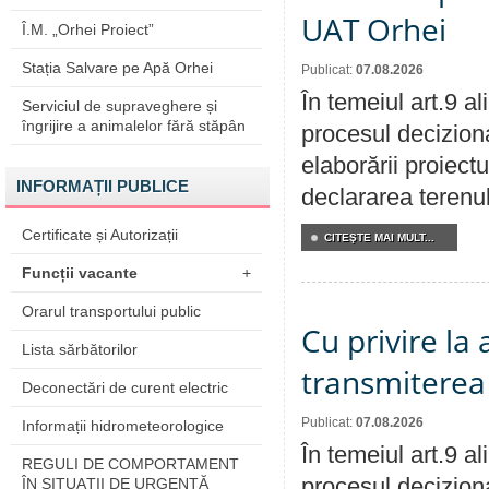
UAT Orhei
Î.M. „Orhei Proiect”
Stația Salvare pe Apă Orhei
Publicat:
07.08.2026
În temeiul art.9 a
Serviciul de supraveghere și
îngrijire a animalelor fără stăpân
procesul deciziona
elaborării proiect
INFORMAȚII PUBLICE
declararea terenul
Certificate și Autorizații
CITEŞTE MAI MULT...
Funcții vacante
+
Orarul transportului public
Cu privire la
Lista sărbătorilor
transmiterea 
Deconectări de curent electric
Publicat:
07.08.2026
Informații hidrometeorologice
În temeiul art.9 a
REGULI DE COMPORTAMENT
procesul deciziona
ÎN SITUAŢII DE URGENŢĂ