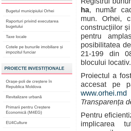
Registrul bunur
ha
, număr ca
Bugetul municipiului Orhei
mun. Orhei, ca
Raporturi privind executarea
construcțiilor ș
bugetului
pentru amplas
Taxe locale
posibilitatea d
Cotele pe bunurile imobiliare și
impozitul funciar
21-199 din 08.
blocului locativ.
PROIECTE INVESTIȚIONALE
Proiectul a fos
Orașe-poli de creștere în
accesat pe p
Republica Moldova
www.orhei.md
(
Revitalizare urbană
Transparența d
Primarii pentru Creștere
Economică (M4EG)
Pentru eficient
implicarea tu
EU4Culture