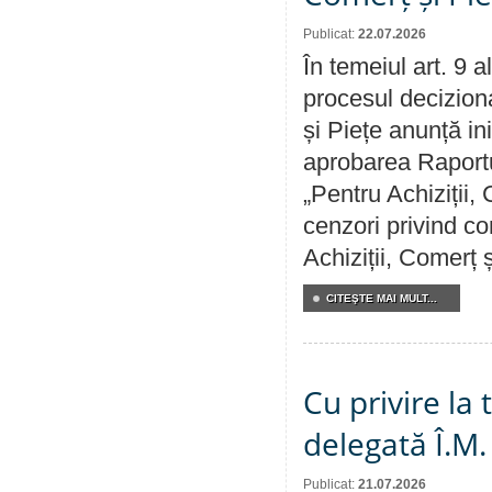
Publicat:
22.07.2026
În temeiul art. 9 
procesul deciziona
și Piețe anunță ini
aprobarea Raportul
„Pentru Achiziții,
cenzori privind co
Achiziții, Comerț 
CITEŞTE MAI MULT...
Cu privire la
delegată Î.M.
Publicat:
21.07.2026