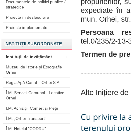
propunerilor, su
Documentele de politici publice /
strategice
expediate în a
Proiecte în desfășurare
mun. Orhei, str
Proiecte implementate
Persoana res
tel.0/235/2-13-
INSTITUȚII SUBORDONATE
Termen de prez
Instituții de învățământ
+
Muzeul de Istorie şi Etnografie
Orhei
Regia Apă Canal – Orhei S.A.
Alte Inițiere de
Î.M. Servicii Comunal - Locative
Orhei
Î.M. Achiziții, Comerț și Piețe
Cu privire la
Î.M. „Orhei Transport”
terenului pro
Î.M. Hotelul ”CODRU”