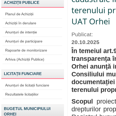
ACHIZIȚII PUBLICE
terenului p
Planul de Achiziții
UAT Orhei
Achiziții în derulare
Anunțuri de intenție
Publicat:
Anunțuri de participare
20.10.2025
În temeiul art.
Rapoarte de monitorizare
transparența î
Arhiva (Achiziții Publice)
Orhei anunţă in
Consiliului mu
LICITAȚII FUNCIARE
documentației 
Anunțuri de licitații funciare
terenului prop
Rezultatele licitațiilor
Scopul
proiect
drepturilor pro
BUGETUL MUNICIPIULUI
ORHEI