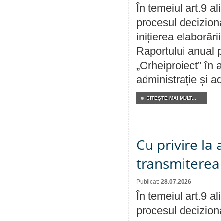
În temeiul art.9 a
procesul decizion
inițierea elaborări
Raportului anual p
„Orheiproiect” în a
administrație și ad
CITEŞTE MAI MULT...
Cu privire la
transmiterea 
Publicat:
28.07.2026
În temeiul art.9 a
procesul deciziona