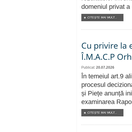
domeniul privat a
CITEŞTE MAI MULT...
Cu privire la
Î.M.A.C.P Or
Publicat:
20.07.2026
În temeiul art.9 a
procesul deciziona
și Piețe anunță ini
examinarea Raportu
CITEŞTE MAI MULT...