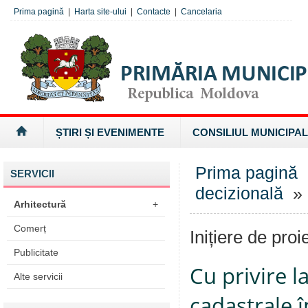
Prima pagină
|
Harta site-ului
|
Contacte
|
Cancelaria
ȘTIRI ȘI EVENIMENTE
CONSILIUL MUNICIPAL
Prima pagină
SERVICII
decizională
» I
Arhitectură
+
Comerț
Inițiere de proi
Publicitate
Cu privire 
Alte servicii
cadastrale î