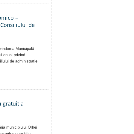
nomico –
 Consiliului de
eprinderea Municipală
ui anual privind
liului de administrație
 gratuit a
ăria municipiului Orhei
ansmiterea cu titlu