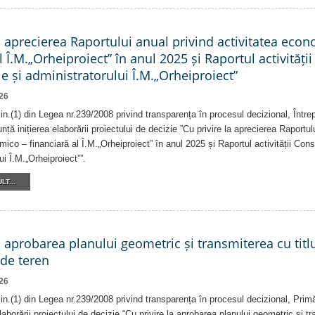
a aprecierea Raportului anual privind activitatea eco
l Î.M.„Orheiproiect” în anul 2025 și Raportul activității
e și administratorului Î.M.„Orheiproiect”
26
alin.(1) din Legea nr.239/2008 privind transparența în procesul decizional, Într
nță inițierea elaborării proiectului de decizie ”Cu privire la aprecierea Raportul
ico – financiară al Î.M.„Orheiproiect” în anul 2025 și Raportul activității Consi
ui Î.M.„Orheiproiect””.
LT...
a aprobarea planului geometric și transmiterea cu titlu
 de teren
26
alin.(1) din Legea nr.239/2008 privind transparența în procesul decizional, Prim
laborării proiectului de decizie “Cu privire la aprobarea planului geometric și tr