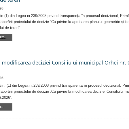
26
alin.(1) din Legea nr.239/2008 privind transparența în procesul decizional, Prim
laborării proiectului de decizie “Cu privire la aprobarea planului geometric și tr
lui de teren“.
LT...
a modificarea deciziei Consiliului municipal Orhei nr. 
26
 alin. (1) din Legea nr.239/2008 privind transparenta în procesul decizional, Pri
laborării proiectului de decizie „Cu privire la modificarea deciziei Consiliului m
6.2026”.
LT...