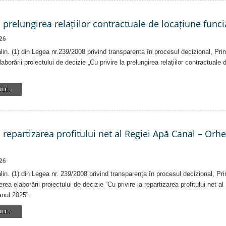
a prelungirea relațiilor contractuale de locațiune funci
26
 alin. (1) din Legea nr.239/2008 privind transparenta în procesul decizional, Pri
laborării proiectului de decizie „Cu privire la prelungirea relațiilor contractuale
LT...
a repartizarea profitului net al Regiei Apă Canal – Orh
26
alin. (1) din Legea nr. 239/2008 privind transparența în procesul decizional, Pr
erea elaborării proiectului de decizie ”Cu privire la repartizarea profitului net 
anul 2025”.
LT...