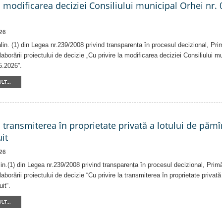
a modificarea deciziei Consiliului municipal Orhei nr. 
26
 alin. (1) din Legea nr.239/2008 privind transparenta în procesul decizional, Pri
laborării proiectului de decizie „Cu privire la modificarea deciziei Consiliului m
5.2026”.
LT...
a transmiterea în proprietate privată a lotului de pămî
it
26
alin.(1) din Legea nr.239/2008 privind transparența în procesul decizional, Prim
laborării proiectului de decizie “Cu privire la transmiterea în proprietate privat
it“.
LT...