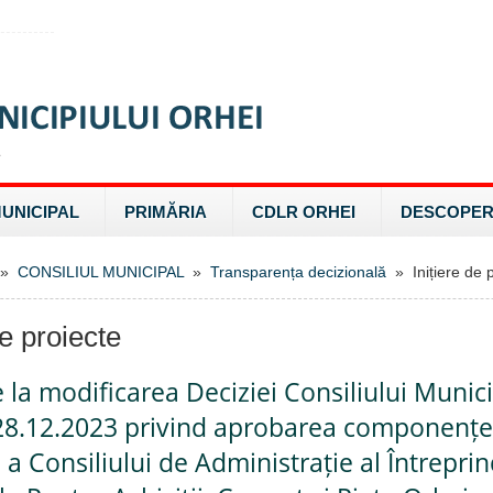
MUNICIPAL
PRIMĂRIA
CDLR ORHEI
DESCOPER
»
CONSILIUL MUNICIPAL
»
Transparența decizională
» Inițiere de p
de proiecte
e la modificarea Deciziei Consiliului Munici
 28.12.2023 privind aprobarea componențe
a Consiliului de Administrație al Întreprin