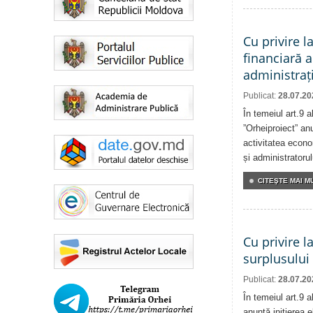
Cu privire l
financiară a
administrați
Publicat:
28.07.20
În temeiul art.9 
”Orheiproiect” anu
activitatea econom
și administratorul
CITEŞTE MAI MU
Cu privire l
surplusului
Publicat:
28.07.20
În temeiul art.9 
anunță inițierea e