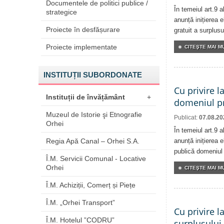
Documentele de politici publice /
În temeiul art.9 
strategice
anunță inițierea e
Proiecte în desfășurare
gratuit a surplusu
Proiecte implementate
CITEŞTE MAI MU
INSTITUȚII SUBORDONATE
Cu privire l
Instituții de învățământ
+
domeniul pr
Muzeul de Istorie şi Etnografie
Publicat:
07.08.20
Orhei
În temeiul art.9 
Regia Apă Canal – Orhei S.A.
anunță inițierea e
publică domeniul 
Î.M. Servicii Comunal - Locative
Orhei
CITEŞTE MAI MU
Î.M. Achiziții, Comerț și Piețe
Î.M. „Orhei Transport”
Cu privire l
Î.M. Hotelul ”CODRU”
surplusului