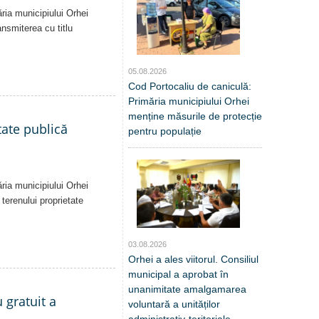
ăria municipiului Orhei
ansmiterea cu titlu
05.08.2026
Cod Portocaliu de caniculă:
Primăria municipiului Orhei
menține măsurile de protecție
tate publică
pentru populație
ăria municipiului Orhei
 terenului proprietate
03.08.2026
Orhei a ales viitorul. Consiliul
municipal a aprobat în
unanimitate amalgamarea
 gratuit a
voluntară a unităților