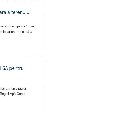
ară a terenului
măria municipiului Orhei
 de locațiune funciară a
ei SA pentru
imăria municipiului
al Regiei Apă Canal –