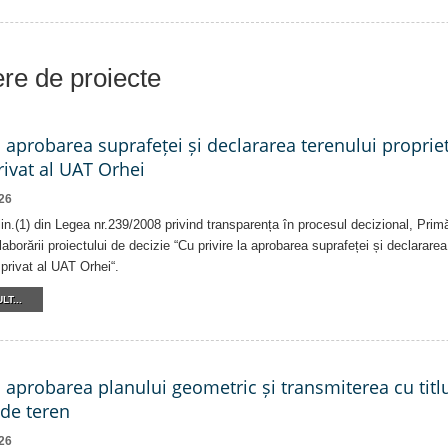
iere de proiecte
a aprobarea suprafeței și declararea terenului proprie
ivat al UAT Orhei
26
alin.(1) din Legea nr.239/2008 privind transparența în procesul decizional, Prim
laborării proiectului de decizie “Cu privire la aprobarea suprafeței și declararea
privat al UAT Orhei“.
LT...
a aprobarea planului geometric și transmiterea cu titlu
 de teren
26