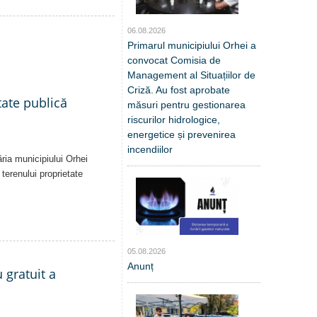
06.08.2026
Primarul municipiului Orhei a
convocat Comisia de
Management al Situațiilor de
Criză. Au fost aprobate
tate publică
măsuri pentru gestionarea
riscurilor hidrologice,
energetice și prevenirea
incendiilor
ăria municipiului Orhei
 terenului proprietate
05.08.2026
Anunț
 gratuit a