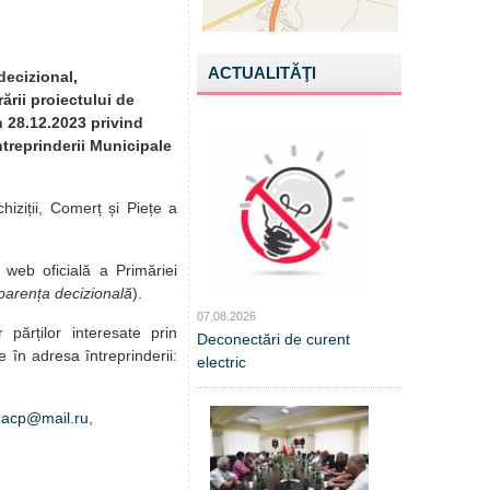
ACTUALITĂŢI
decizional,
ării proiectului de
n 28.12.2023 privind
treprinderii Municipale
iziții, Comerț și Piețe a
 web oficială a Primăriei
parența decizională
).
07.08.2026
r părților interesate prin
Deconectări de curent
e în adresa întreprinderii:
electric
macp@mail.ru
,