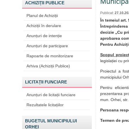
Municipal
ACHIZIȚII PUBLICE
Publicat:
27.10.20
Planul de Achiziții
În temeiul art.
Achiziții în derulare
Întreprinderea 
decizie „Cu pri
Anunțuri de intenție
aprobarea comp
Pentru Achiziți
Anunțuri de participare
Scopul proiect
Rapoarte de monitorizare
legislației cu pr
Arhiva (Achiziții Publice)
Proiectul a fos
municipiului O
LICITAȚII FUNCIARE
Pentru eficient
prezentarea prop
Anunțuri de licitații funciare
mun. Orhei, str.
Rezultatele licitațiilor
Persoana resp
Termen de prez
BUGETUL MUNICIPIULUI
ORHEI