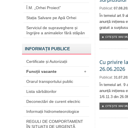
Î.M. „Orhei Proiect”
Publicat:
07.08.20
În temeiul art.9 
Stația Salvare pe Apă Orhei
anunță inițierea e
Serviciul de supraveghere și
gratuit a surplusu
îngrijire a animalelor fără stăpân
CITEŞTE MAI MU
INFORMAȚII PUBLICE
Cu privire l
Certificate și Autorizații
26.06.2026
Funcții vacante
+
Publicat:
31.07.20
Orarul transportului public
În temeiul art. 9
anunță inițierea e
Lista sărbătorilor
1/6.11.3 din 26.0
Deconectări de curent electric
CITEŞTE MAI MU
Informații hidrometeorologice
REGULI DE COMPORTAMENT
ÎN SITUAŢII DE URGENŢĂ