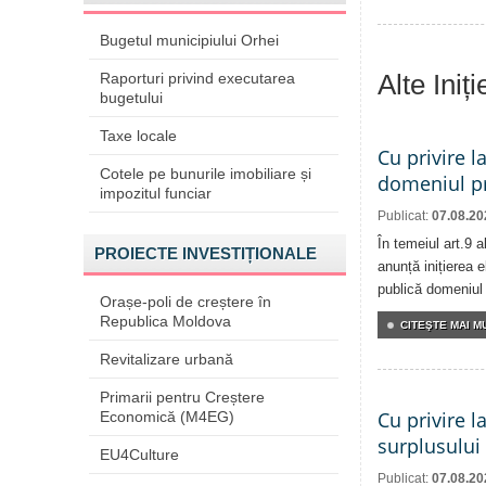
Bugetul municipiului Orhei
Alte Iniț
Raporturi privind executarea
bugetului
Taxe locale
Cu privire l
Cotele pe bunurile imobiliare și
domeniul pr
impozitul funciar
Publicat:
07.08.20
În temeiul art.9 
PROIECTE INVESTIȚIONALE
anunță inițierea e
publică domeniul 
Orașe-poli de creștere în
Republica Moldova
CITEŞTE MAI MU
Revitalizare urbană
Primarii pentru Creștere
Cu privire l
Economică (M4EG)
surplusului
EU4Culture
Publicat:
07.08.20