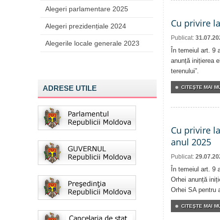
Alegeri parlamentare 2025
Cu privire l
Alegeri prezidențiale 2024
Publicat:
31.07.20
Alegerile locale generale 2023
În temeiul art. 9
anunță inițierea e
terenului”.
ADRESE UTILE
CITEŞTE MAI MU
Cu privire l
anul 2025
Publicat:
29.07.20
În temeiul art. 9 
Orhei anunță iniți
Orhei SA pentru 
CITEŞTE MAI MU