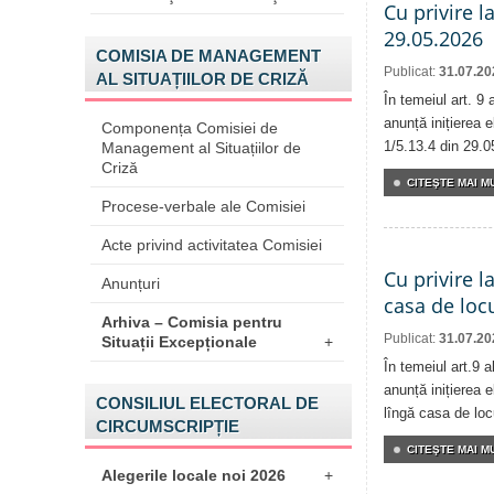
Cu privire l
29.05.2026
COMISIA DE MANAGEMENT
Publicat:
31.07.20
AL SITUAȚIILOR DE CRIZĂ
În temeiul art. 9
anunță inițierea e
Componența Comisiei de
1/5.13.4 din 29.0
Management al Situațiilor de
Criză
CITEŞTE MAI MU
Procese-verbale ale Comisiei
Acte privind activitatea Comisiei
Cu privire l
Anunțuri
casa de locu
Arhiva – Comisia pentru
Publicat:
31.07.20
Situații Excepționale
+
În temeiul art.9 
anunță inițierea e
CONSILIUL ELECTORAL DE
lîngă casa de locu
CIRCUMSCRIPȚIE
CITEŞTE MAI MU
Alegerile locale noi 2026
+