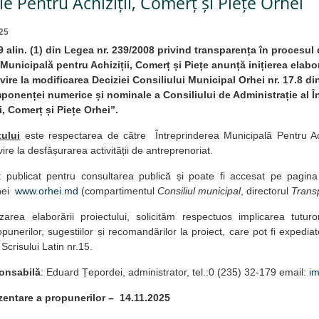
e Pentru Achiziții, Comerț și Piețe Orhei
25
 9 alin. (1) din Legea nr. 239/2008 privind transparența în procesul 
Municipală pentru Achiziții, Comerț și Piețe anunță inițierea elabor
vire la modificarea Deciziei Consiliului Municipal Orhei nr. 17.8 di
onenței numerice și nominale a Consiliului de Administrație al În
i, Comerț și Piețe Orhei”.
ului
este respectarea de către Întreprinderea Municipală Pentru Ach
ivire la desfășurarea activității de antreprenoriat.
t publicat pentru consultarea publică și poate fi accesat pe pagina
rhei
www.orhei.md
(compartimentul
Consiliul municipal
, directorul
Trans
izarea elaborării proiectului, solicităm respectuos implicarea tuturo
unerilor, sugestiilor și recomandărilor la proiect, care pot fi expediat
 Scrisului Latin nr.15.
onsabilă
: Eduard Țepordei, administrator, tel.:0 (235) 32-179 email:
i
entare a propunerilor –
14.11.2025