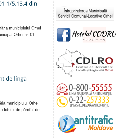
01-1/5.13.4 din
măria municipiului Orhei
unicipal Orhei nr. 01-
nt de lîngă
ăria municipiului Orhei
ă a lotului de pămînt de