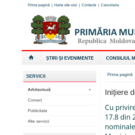
Prima pagină
|
Harta site-ului
|
Contacte
|
Cancelaria
ȘTIRI ȘI EVENIMENTE
CONSILIUL 
Prima pagină
SERVICII
Arhitectură
+
Inițiere 
Comerț
Cu privir
Publicitate
17.8 din
Alte servicii
nominale 