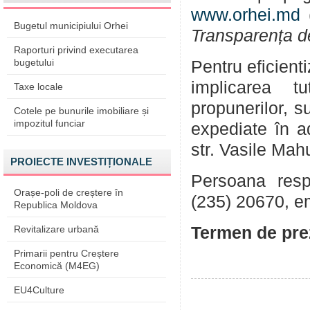
www.orhei.md
(
Bugetul municipiului Orhei
Transparența d
Raporturi privind executarea
bugetului
Pentru eficient
implicarea tu
Taxe locale
propunerilor, su
Cotele pe bunurile imobiliare și
impozitul funciar
expediate în a
str. Vasile Mah
PROIECTE INVESTIȚIONALE
Persoana respo
Orașe-poli de creștere în
(235) 20670, e
Republica Moldova
Revitalizare urbană
Termen de prez
Primarii pentru Creștere
Economică (M4EG)
EU4Culture