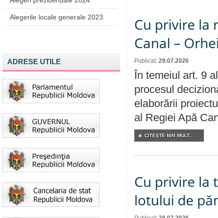
Alegeri prezidențiale 2024
Alegerile locale generale 2023
Cu privire la 
Canal – Orhe
ADRESE UTILE
Publicat:
29.07.2026
În temeiul art. 9 
procesul deciziona
elaborării proiectu
al Regiei Apă Can
CITEŞTE MAI MULT...
Cu privire la
lotului de pă