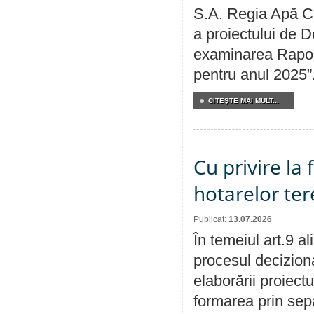
S.A. Regia Apă Ca
a proiectului de D
examinarea Raport
pentru anul 2025”
CITEŞTE MAI MULT...
Cu privire la
hotarelor te
Publicat:
13.07.2026
În temeiul art.9 a
procesul deciziona
elaborării proiect
formarea prin sepa