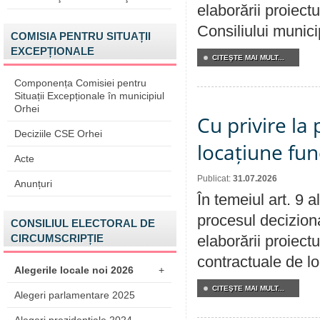
elaborării proiectu
Consiliului munici
COMISIA PENTRU SITUAȚII
EXCEPȚIONALE
CITEŞTE MAI MULT...
Componența Comisiei pentru
Situații Excepționale în municipiul
Orhei
Cu privire la 
Deciziile CSE Orhei
locațiune fun
Acte
Publicat:
31.07.2026
Anunțuri
În temeiul art. 9 
procesul deciziona
CONSILIUL ELECTORAL DE
CIRCUMSCRIPȚIE
elaborării proiectu
contractuale de lo
Alegerile locale noi 2026
+
CITEŞTE MAI MULT...
Alegeri parlamentare 2025