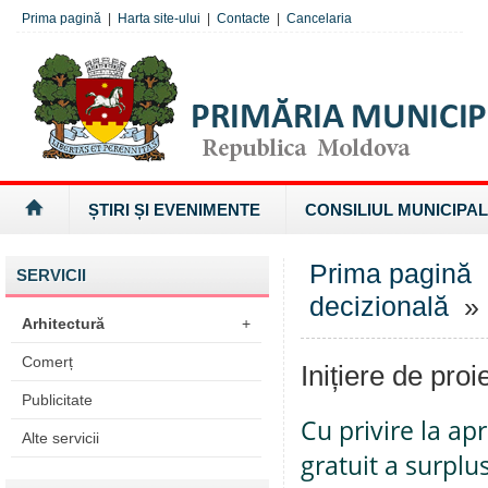
Prima pagină
|
Harta site-ului
|
Contacte
|
Cancelaria
ȘTIRI ȘI EVENIMENTE
CONSILIUL MUNICIPAL
Prima pagină
SERVICII
decizională
» I
Arhitectură
+
Comerț
Inițiere de proi
Publicitate
Cu privire la ap
Alte servicii
gratuit a surplu