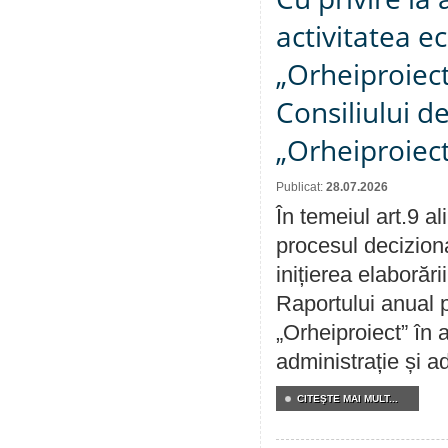
activitatea e
„Orheiproiect”
Consiliului d
„Orheiproiect
Publicat:
28.07.2026
În temeiul art.9 a
procesul decizion
inițierea elaborări
Raportului anual p
„Orheiproiect” în a
administrație și ad
CITEŞTE MAI MULT...