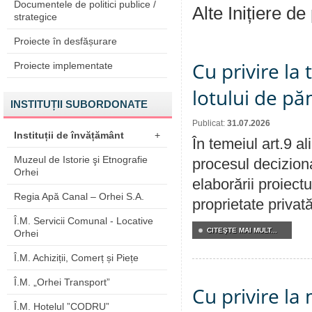
Documentele de politici publice /
Alte Inițiere de
strategice
Proiecte în desfășurare
Cu privire la
Proiecte implementate
lotului de pă
INSTITUȚII SUBORDONATE
Publicat:
31.07.2026
Instituții de învățământ
+
În temeiul art.9 a
Muzeul de Istorie şi Etnografie
procesul deciziona
Orhei
elaborării proiectu
Regia Apă Canal – Orhei S.A.
proprietate privat
Î.M. Servicii Comunal - Locative
CITEŞTE MAI MULT...
Orhei
Î.M. Achiziții, Comerț și Piețe
Î.M. „Orhei Transport”
Cu privire la 
Î.M. Hotelul ”CODRU”