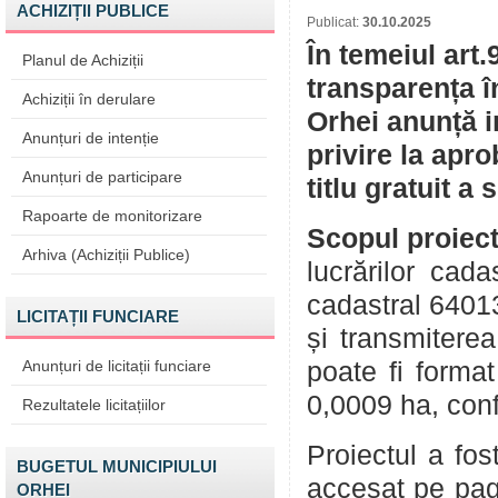
ACHIZIȚII PUBLICE
Publicat:
30.10.2025
În temeiul art.
Planul de Achiziții
transparența î
Achiziții în derulare
Orhei anunță i
Anunțuri de intenție
privire la apr
Anunțuri de participare
titlu gratuit a
Rapoarte de monitorizare
Scopul proiect
Arhiva (Achiziții Publice)
lucrărilor cad
cadastral 64013
LICITAȚII FUNCIARE
și transmiterea
Anunțuri de licitații funciare
poate fi forma
0,0009 ha, con
Rezultatele licitațiilor
Proiectul a fos
BUGETUL MUNICIPIULUI
accesat pe pag
ORHEI