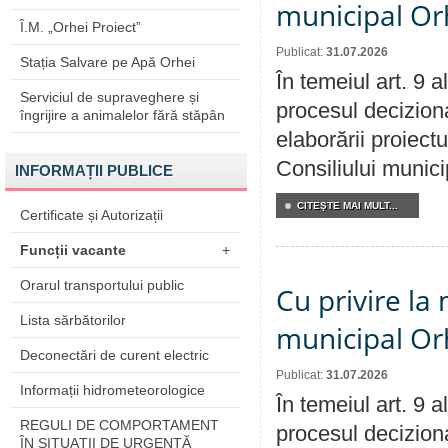
municipal Orh
Î.M. „Orhei Proiect”
Publicat:
31.07.2026
Stația Salvare pe Apă Orhei
În temeiul art. 9 
Serviciul de supraveghere și
procesul deciziona
îngrijire a animalelor fără stăpân
elaborării proiectu
Consiliului munici
INFORMAȚII PUBLICE
CITEŞTE MAI MULT...
Certificate și Autorizații
Funcții vacante
+
Orarul transportului public
Cu privire la 
Lista sărbătorilor
municipal Orh
Deconectări de curent electric
Publicat:
31.07.2026
Informații hidrometeorologice
În temeiul art. 9 
REGULI DE COMPORTAMENT
procesul deciziona
ÎN SITUAŢII DE URGENŢĂ