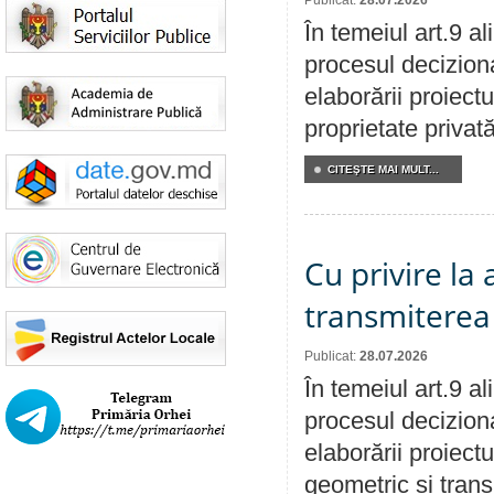
Publicat:
28.07.2026
În temeiul art.9 a
procesul deciziona
elaborării proiectu
proprietate privat
CITEŞTE MAI MULT...
Cu privire la
transmiterea 
Publicat:
28.07.2026
În temeiul art.9 a
procesul deciziona
elaborării proiect
geometric și transm