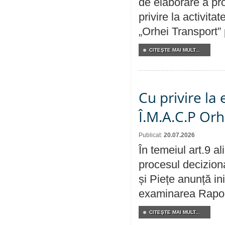
de elaborare a pro
privire la activit
„Orhei Transport”
CITEŞTE MAI MULT...
Cu privire la
Î.M.A.C.P Or
Publicat:
20.07.2026
În temeiul art.9 a
procesul deciziona
și Piețe anunță ini
examinarea Raportu
CITEŞTE MAI MULT...