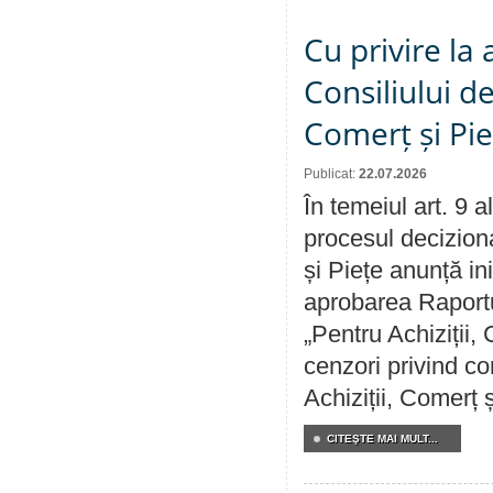
Cu privire la
Consiliului de
Comerț și Pie
Publicat:
22.07.2026
În temeiul art. 9 
procesul deciziona
și Piețe anunță ini
aprobarea Raportul
„Pentru Achiziții,
cenzori privind co
Achiziții, Comerț 
CITEŞTE MAI MULT...