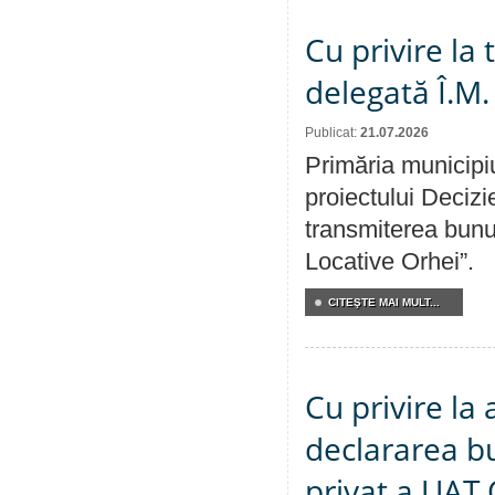
Cu privire la
delegată Î.M.
Publicat:
21.07.2026
Primăria municipiu
proiectului Decizi
transmiterea bunur
Locative Orhei”.
CITEŞTE MAI MULT...
Cu privire la 
declararea b
privat a UAT 