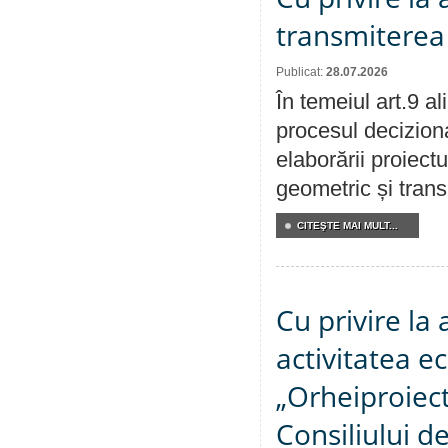
transmiterea 
Publicat:
28.07.2026
În temeiul art.9 a
procesul deciziona
elaborării proiect
geometric și transm
CITEŞTE MAI MULT...
Cu privire la
activitatea e
„Orheiproiect”
Consiliului d