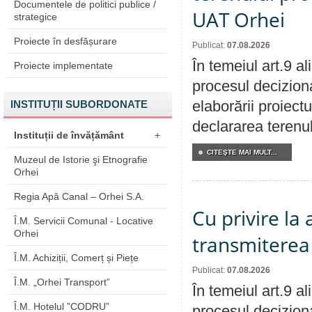
Documentele de politici publice /
UAT Orhei
strategice
Proiecte în desfășurare
Publicat:
07.08.2026
În temeiul art.9 a
Proiecte implementate
procesul deciziona
elaborării proiect
INSTITUȚII SUBORDONATE
declararea terenul
Instituții de învățământ
+
CITEŞTE MAI MULT...
Muzeul de Istorie şi Etnografie
Orhei
Regia Apă Canal – Orhei S.A.
Cu privire la
Î.M. Servicii Comunal - Locative
Orhei
transmiterea 
Î.M. Achiziții, Comerț și Piețe
Publicat:
07.08.2026
Î.M. „Orhei Transport”
În temeiul art.9 a
Î.M. Hotelul ”CODRU”
procesul deciziona