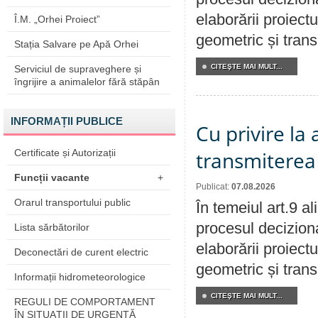
elaborării proiect
Î.M. „Orhei Proiect”
geometric și transm
Stația Salvare pe Apă Orhei
CITEŞTE MAI MULT...
Serviciul de supraveghere și
îngrijire a animalelor fără stăpân
INFORMAȚII PUBLICE
Cu privire la
Certificate și Autorizații
transmiterea 
Funcții vacante
+
Publicat:
07.08.2026
Orarul transportului public
În temeiul art.9 a
procesul deciziona
Lista sărbătorilor
elaborării proiect
Deconectări de curent electric
geometric și transm
Informații hidrometeorologice
CITEŞTE MAI MULT...
REGULI DE COMPORTAMENT
ÎN SITUAŢII DE URGENŢĂ