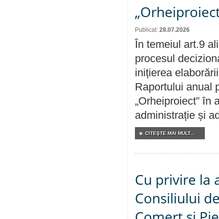
„Orheiproiect
Publicat:
28.07.2026
În temeiul art.9 a
procesul decizion
inițierea elaborări
Raportului anual p
„Orheiproiect” în a
administrație și ad
CITEŞTE MAI MULT...
Cu privire la
Consiliului de
Comerț și Pie