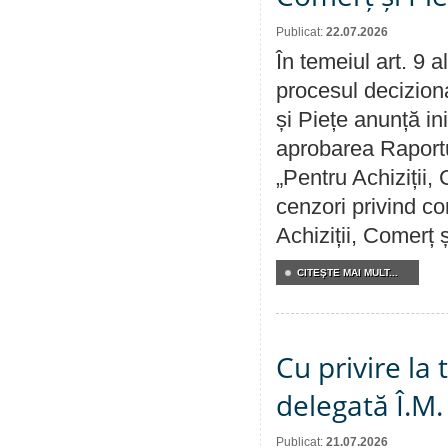
Publicat:
22.07.2026
În temeiul art. 9 
procesul deciziona
și Piețe anunță ini
aprobarea Raportul
„Pentru Achiziții,
cenzori privind co
Achiziții, Comerț 
CITEŞTE MAI MULT...
Cu privire la
delegată Î.M.
Publicat:
21.07.2026