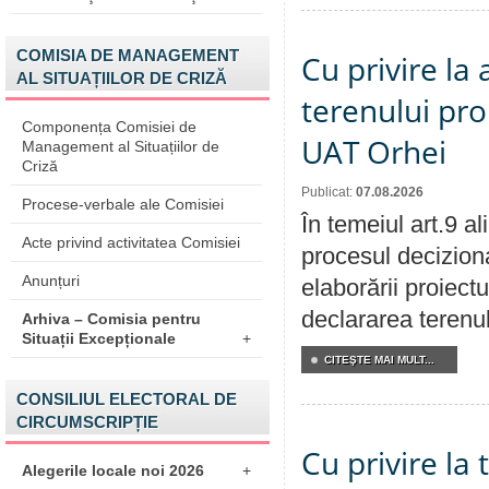
COMISIA DE MANAGEMENT
Cu privire la
AL SITUAȚIILOR DE CRIZĂ
terenului pro
Componența Comisiei de
UAT Orhei
Management al Situațiilor de
Criză
Publicat:
07.08.2026
Procese-verbale ale Comisiei
În temeiul art.9 a
Acte privind activitatea Comisiei
procesul deciziona
Anunțuri
elaborării proiect
declararea terenul
Arhiva – Comisia pentru
Situații Excepționale
+
CITEŞTE MAI MULT...
CONSILIUL ELECTORAL DE
CIRCUMSCRIPȚIE
Cu privire la
Alegerile locale noi 2026
+