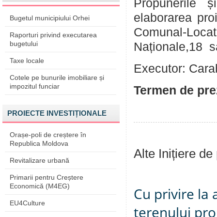
Propunerile și 
elaborarea proi
Bugetul municipiului Orhei
Comunal-Loc
Raporturi privind executarea
bugetului
Naționale,18 
Taxe locale
Executor: Carab
Cotele pe bunurile imobiliare și
impozitul funciar
Termen de prez
PROIECTE INVESTIȚIONALE
Orașe-poli de creștere în
Republica Moldova
Alte Inițiere de
Revitalizare urbană
Primarii pentru Creștere
Economică (M4EG)
Cu privire la
EU4Culture
terenului pro