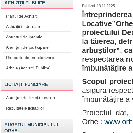
ACHIZIȚII PUBLICE
Publicat:
13.11.2025
Întreprinderea
Planul de Achiziții
LocativeˮOrhei
Achiziții în derulare
proiectului De
Anunțuri de intenție
la tăierea, def
Anunțuri de participare
arbuștilor”, c
Rapoarte de monitorizare
respectarea no
îmbunătățire a 
Arhiva (Achiziții Publice)
Scopul proiect
LICITAȚII FUNCIARE
asigura respect
Anunțuri de licitații funciare
îmbunătățire a 
Rezultatele licitațiilor
Proiectul dat, 
Orhei:
www.orh
BUGETUL MUNICIPIULUI
ORHEI