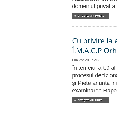
domeniul privat a
CITEŞTE MAI MULT...
Cu privire la
Î.M.A.C.P Or
Publicat:
20.07.2026
În temeiul art.9 a
procesul deciziona
și Piețe anunță ini
examinarea Raportu
CITEŞTE MAI MULT...