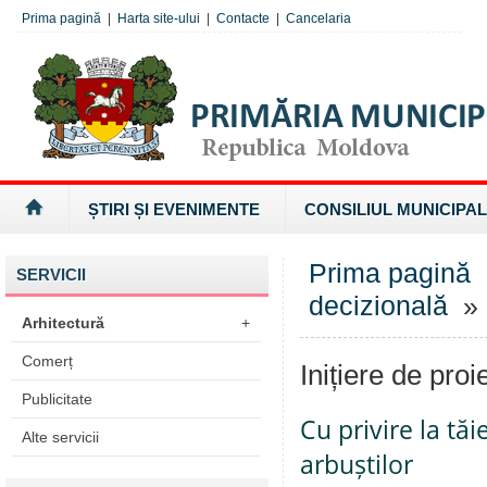
Prima pagină
|
Harta site-ului
|
Contacte
|
Cancelaria
ȘTIRI ȘI EVENIMENTE
CONSILIUL MUNICIPAL
Prima pagină
SERVICII
decizională
» I
Arhitectură
+
Comerț
Inițiere de proi
Publicitate
Cu privire la tăi
Alte servicii
arbuștilor