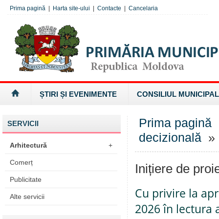
Prima pagină
|
Harta site-ului
|
Contacte
|
Cancelaria
ȘTIRI ȘI EVENIMENTE
CONSILIUL MUNICIPAL
Prima pagină
SERVICII
decizională
» I
Arhitectură
+
Comerț
Inițiere de proi
Publicitate
Cu privire la a
Alte servicii
2026 în lectura