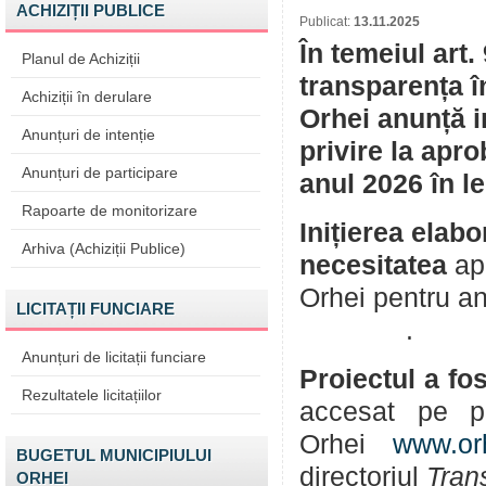
ACHIZIȚII PUBLICE
Publicat:
13.11.2025
În temeiul art.
Planul de Achiziții
transparența î
Achiziții în derulare
Orhei anunță i
Anunțuri de intenție
privire la apr
Anunțuri de participare
anul 2026 în l
Rapoarte de monitorizare
Inițierea elabo
Arhiva (Achiziții Publice)
necesitatea
apr
Orhei
LICITAȚII FUNCIARE
.
Anunțuri de licitații funciare
Proiectul a fos
Rezultatele licitațiilor
accesat pe pa
Orhei
www.or
BUGETUL MUNICIPIULUI
directoriul
Tran
ORHEI