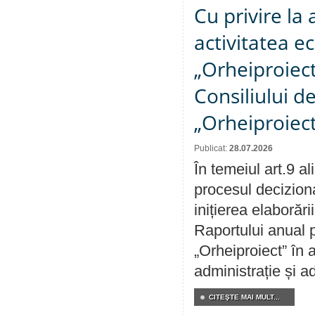
Cu privire la
activitatea e
„Orheiproiect”
Consiliului d
„Orheiproiect
Publicat:
28.07.2026
În temeiul art.9 a
procesul decizion
inițierea elaborări
Raportului anual p
„Orheiproiect” în a
administrație și ad
CITEŞTE MAI MULT...