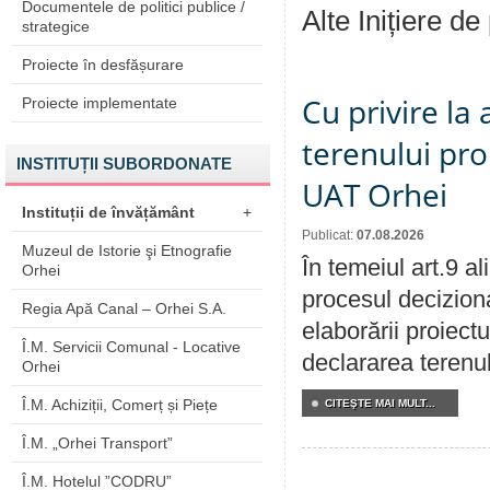
Documentele de politici publice /
Alte Inițiere de
strategice
Proiecte în desfășurare
Cu privire la
Proiecte implementate
terenului pro
INSTITUȚII SUBORDONATE
UAT Orhei
Instituții de învățământ
+
Publicat:
07.08.2026
Muzeul de Istorie şi Etnografie
În temeiul art.9 a
Orhei
procesul deciziona
Regia Apă Canal – Orhei S.A.
elaborării proiect
Î.M. Servicii Comunal - Locative
declararea terenul
Orhei
Î.M. Achiziții, Comerț și Piețe
CITEŞTE MAI MULT...
Î.M. „Orhei Transport”
Î.M. Hotelul ”CODRU”