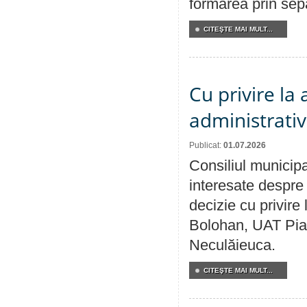
formarea prin sepa
CITEŞTE MAI MULT...
Cu privire la
administrativ
Publicat:
01.07.2026
Consiliul municipa
interesate despre 
decizie cu privir
Bolohan, UAT Pia
Neculăieuca.
CITEŞTE MAI MULT...