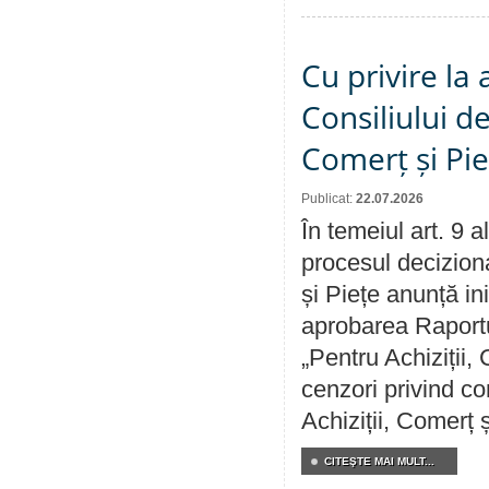
Cu privire la
Consiliului de
Comerț și Pie
Publicat:
22.07.2026
În temeiul art. 9 
procesul deciziona
și Piețe anunță ini
aprobarea Raportul
„Pentru Achiziții,
cenzori privind co
Achiziții, Comerț 
CITEŞTE MAI MULT...