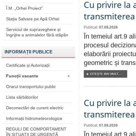
Cu privire la
Î.M. „Orhei Proiect”
transmiterea 
Stația Salvare pe Apă Orhei
Publicat:
07.08.2026
Serviciul de supraveghere și
îngrijire a animalelor fără stăpân
În temeiul art.9 a
procesul deciziona
INFORMAȚII PUBLICE
elaborării proiect
geometric și transm
Certificate și Autorizații
CITEŞTE MAI MULT...
Funcții vacante
+
Orarul transportului public
Lista sărbătorilor
Cu privire la
Deconectări de curent electric
transmiterea 
Informații hidrometeorologice
Publicat:
07.08.2026
REGULI DE COMPORTAMENT
În temeiul art.9 a
ÎN SITUAŢII DE URGENŢĂ