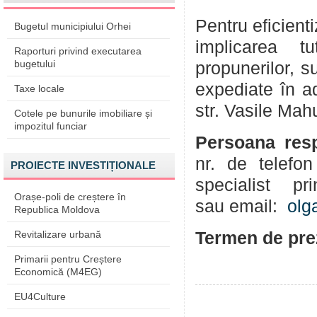
Pentru eficient
Bugetul municipiului Orhei
implicarea tu
Raporturi privind executarea
bugetului
propunerilor, su
expediate în a
Taxe locale
str. Vasile Mahu
Cotele pe bunurile imobiliare și
impozitul funciar
Persoana resp
nr. de telef
PROIECTE INVESTIȚIONALE
specialist pr
Orașe-poli de creștere în
sau
email:
olg
Republica Moldova
Revitalizare urbană
Termen de pre
Primarii pentru Creștere
Economică (M4EG)
EU4Culture