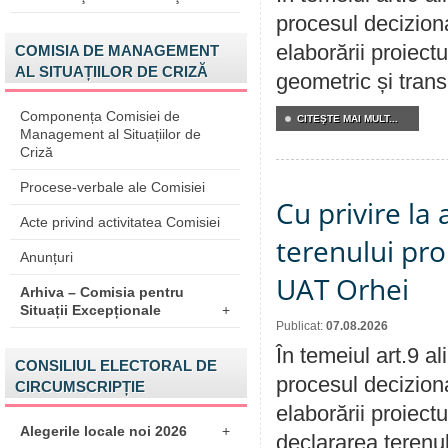
procesul deciziona
elaborării proiect
COMISIA DE MANAGEMENT
AL SITUAȚIILOR DE CRIZĂ
geometric și transm
Componența Comisiei de
CITEŞTE MAI MULT...
Management al Situațiilor de
Criză
Procese-verbale ale Comisiei
Cu privire la
Acte privind activitatea Comisiei
terenului pro
Anunțuri
UAT Orhei
Arhiva – Comisia pentru
Situații Excepționale
+
Publicat:
07.08.2026
În temeiul art.9 a
CONSILIUL ELECTORAL DE
procesul deciziona
CIRCUMSCRIPȚIE
elaborării proiect
Alegerile locale noi 2026
+
declararea terenul