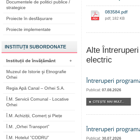
Documentele de politici publice /
strategice
083584.pdf
Proiecte în desfășurare
pdf, 182 KB
Proiecte implementate
INSTITUȚII SUBORDONATE
Alte Întreruper
electric
Instituții de învățământ
+
Muzeul de Istorie şi Etnografie
Orhei
Întreruperi program
Regia Apă Canal – Orhei S.A.
Publicat:
07.08.2026
Î.M. Servicii Comunal - Locative
CITEŞTE MAI MULT...
Orhei
Î.M. Achiziții, Comerț și Piețe
Î.M. „Orhei Transport”
Întreruperi program
Î.M. Hotelul ”CODRU”
Publicat:
30.07.2026