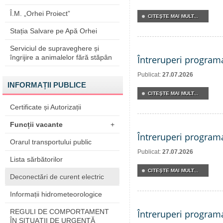
Î.M. „Orhei Proiect”
CITEŞTE MAI MULT...
Stația Salvare pe Apă Orhei
Serviciul de supraveghere și
îngrijire a animalelor fără stăpân
Întreruperi program
Publicat:
27.07.2026
INFORMAȚII PUBLICE
CITEŞTE MAI MULT...
Certificate și Autorizații
Funcții vacante
+
Întreruperi program
Orarul transportului public
Publicat:
27.07.2026
Lista sărbătorilor
CITEŞTE MAI MULT...
Deconectări de curent electric
Informații hidrometeorologice
REGULI DE COMPORTAMENT
Întreruperi program
ÎN SITUAŢII DE URGENŢĂ