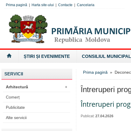
Prima pagină
|
Harta site-ului
|
Contacte
|
Cancelaria
ȘTIRI ȘI EVENIMENTE
CONSILIUL MUNICIPAL
Prima pagină
» Deconectăr
SERVICII
Arhitectură
+
Întreruperi pro
Comerț
Întreruperi pro
Publicitate
Publicat:
27.04.2026
Alte servicii