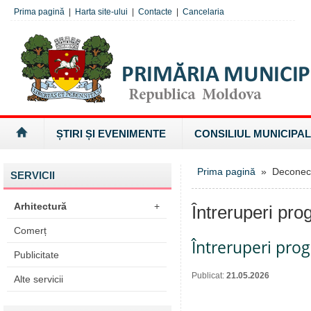
Prima pagină
|
Harta site-ului
|
Contacte
|
Cancelaria
ȘTIRI ȘI EVENIMENTE
CONSILIUL MUNICIPAL
Prima pagină
» Deconectăr
SERVICII
Arhitectură
+
Întreruperi pro
Comerț
Întreruperi pro
Publicitate
Publicat:
21.05.2026
Alte servicii