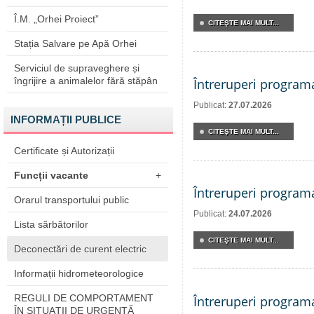
Î.M. „Orhei Proiect”
CITEŞTE MAI MULT...
Stația Salvare pe Apă Orhei
Serviciul de supraveghere și
îngrijire a animalelor fără stăpân
Întreruperi program
Publicat:
27.07.2026
INFORMAȚII PUBLICE
CITEŞTE MAI MULT...
Certificate și Autorizații
Funcții vacante
+
Întreruperi program
Orarul transportului public
Publicat:
24.07.2026
Lista sărbătorilor
CITEŞTE MAI MULT...
Deconectări de curent electric
Informații hidrometeorologice
REGULI DE COMPORTAMENT
Întreruperi program
ÎN SITUAŢII DE URGENŢĂ