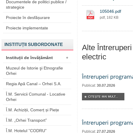
Documentele de politici publice /
strategice
105046.pdf
Proiecte în desfășurare
pdf, 182 KB
Proiecte implementate
INSTITUȚII SUBORDONATE
Alte Întreruper
electric
Instituții de învățământ
+
Muzeul de Istorie şi Etnografie
Orhei
Întreruperi program
Regia Apă Canal – Orhei S.A.
Publicat:
30.07.2026
Î.M. Servicii Comunal - Locative
CITEŞTE MAI MULT...
Orhei
Î.M. Achiziții, Comerț și Piețe
Î.M. „Orhei Transport”
Întreruperi program
Î.M. Hotelul ”CODRU”
Publicat:
27.07.2026