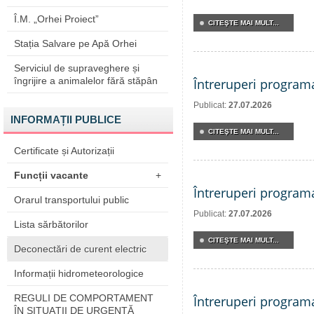
Î.M. „Orhei Proiect”
CITEŞTE MAI MULT...
Stația Salvare pe Apă Orhei
Serviciul de supraveghere și
îngrijire a animalelor fără stăpân
Întreruperi program
Publicat:
27.07.2026
INFORMAȚII PUBLICE
CITEŞTE MAI MULT...
Certificate și Autorizații
Funcții vacante
+
Întreruperi program
Orarul transportului public
Publicat:
27.07.2026
Lista sărbătorilor
CITEŞTE MAI MULT...
Deconectări de curent electric
Informații hidrometeorologice
REGULI DE COMPORTAMENT
Întreruperi program
ÎN SITUAŢII DE URGENŢĂ