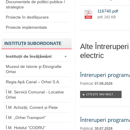
Documentele de politici publice /
strategice
116740.pdf
Proiecte în desfășurare
pdf, 182 KB
Proiecte implementate
INSTITUȚII SUBORDONATE
Alte Întreruper
electric
Instituții de învățământ
+
Muzeul de Istorie şi Etnografie
Orhei
Întreruperi program
Regia Apă Canal – Orhei S.A.
Publicat:
07.08.2026
Î.M. Servicii Comunal - Locative
CITEŞTE MAI MULT...
Orhei
Î.M. Achiziții, Comerț și Piețe
Î.M. „Orhei Transport”
Întreruperi program
Î.M. Hotelul ”CODRU”
Publicat:
30.07.2026