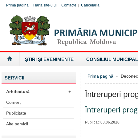
Prima pagină
|
Harta site-ului
|
Contacte
|
Cancelaria
ȘTIRI ȘI EVENIMENTE
CONSILIUL MUNICIPAL
Prima pagină
» Deconectăr
SERVICII
Arhitectură
+
Întreruperi pro
Comerț
Întreruperi pro
Publicitate
Publicat:
03.06.2026
Alte servicii