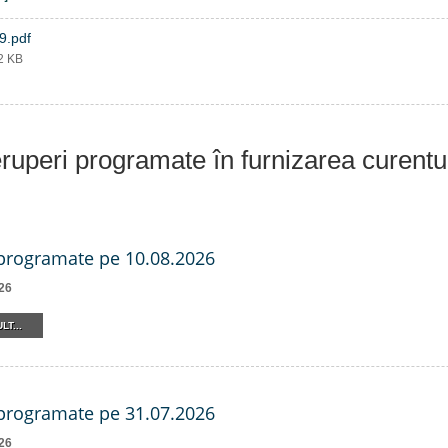
9.pdf
82 KB
eruperi programate în furnizarea curentu
 programate pe 10.08.2026
26
LT...
 programate pe 31.07.2026
26