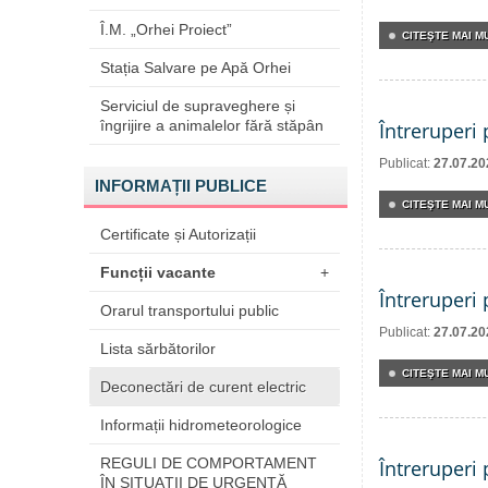
Î.M. „Orhei Proiect”
CITEŞTE MAI MU
Stația Salvare pe Apă Orhei
Serviciul de supraveghere și
îngrijire a animalelor fără stăpân
Întreruperi
Publicat:
27.07.20
INFORMAȚII PUBLICE
CITEŞTE MAI MU
Certificate și Autorizații
Funcții vacante
+
Întreruperi
Orarul transportului public
Publicat:
27.07.20
Lista sărbătorilor
CITEŞTE MAI MU
Deconectări de curent electric
Informații hidrometeorologice
REGULI DE COMPORTAMENT
Întreruperi
ÎN SITUAŢII DE URGENŢĂ