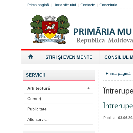
Prima pagină
|
Harta site-ului
|
Contacte
|
Cancelaria
ȘTIRI ȘI EVENIMENTE
CONSILIUL 
Prima pagină
»
SERVICII
Arhitectură
+
Întrerupe
Comerț
Întrerup
Publicitate
Publicat:
03.06.20
Alte servicii