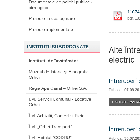
Documentele de politici publice /
strategice
11674
Proiecte în desfășurare
pdf, 1
Proiecte implementate
INSTITUȚII SUBORDONATE
Alte Într
electric
Instituții de învățământ
+
Muzeul de Istorie şi Etnografie
Orhei
Întreruperi
Regia Apă Canal – Orhei S.A.
Publicat:
07.08.20
Î.M. Servicii Comunal - Locative
CITEŞTE MAI MU
Orhei
Î.M. Achiziții, Comerț și Piețe
Î.M. „Orhei Transport”
Întreruperi
Î.M. Hotelul ”CODRU”
Publicat:
30.07.20