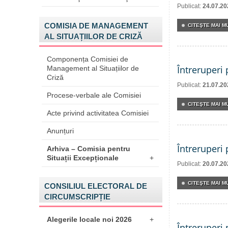
Publicat:
24.07.20
COMISIA DE MANAGEMENT
CITEŞTE MAI MU
AL SITUAȚIILOR DE CRIZĂ
Componența Comisiei de
Întreruperi
Management al Situațiilor de
Criză
Publicat:
21.07.20
Procese-verbale ale Comisiei
CITEŞTE MAI MU
Acte privind activitatea Comisiei
Anunțuri
Întreruperi
Arhiva – Comisia pentru
Situații Excepționale
+
Publicat:
20.07.20
CITEŞTE MAI MU
CONSILIUL ELECTORAL DE
CIRCUMSCRIPȚIE
Alegerile locale noi 2026
+
Întreruperi