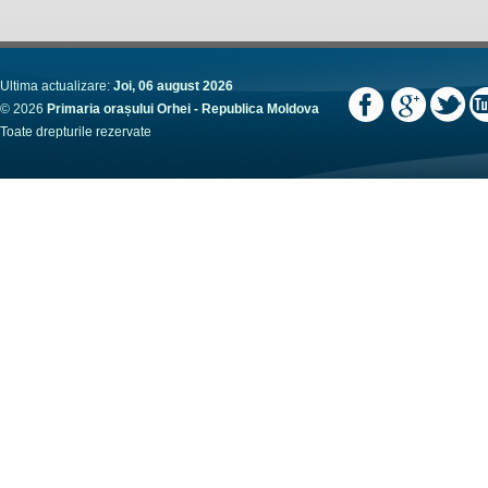
Ultima actualizare:
Joi, 06 august 2026
© 2026
Primaria orașului Orhei - Republica Moldova
Toate drepturile rezervate