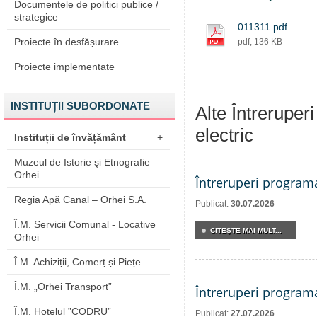
Documentele de politici publice /
strategice
011311.pdf
Proiecte în desfășurare
pdf, 136 KB
Proiecte implementate
INSTITUȚII SUBORDONATE
Alte Întreruper
electric
Instituții de învățământ
+
Muzeul de Istorie şi Etnografie
Orhei
Întreruperi program
Regia Apă Canal – Orhei S.A.
Publicat:
30.07.2026
Î.M. Servicii Comunal - Locative
CITEŞTE MAI MULT...
Orhei
Î.M. Achiziții, Comerț și Piețe
Î.M. „Orhei Transport”
Întreruperi program
Î.M. Hotelul ”CODRU”
Publicat:
27.07.2026