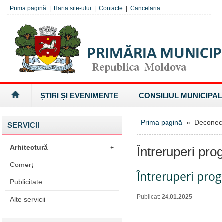
Prima pagină
|
Harta site-ului
|
Contacte
|
Cancelaria
ȘTIRI ȘI EVENIMENTE
CONSILIUL MUNICIPAL
Prima pagină
» Deconectăr
SERVICII
Arhitectură
+
Întreruperi pro
Comerț
Întreruperi pro
Publicitate
Publicat:
24.01.2025
Alte servicii