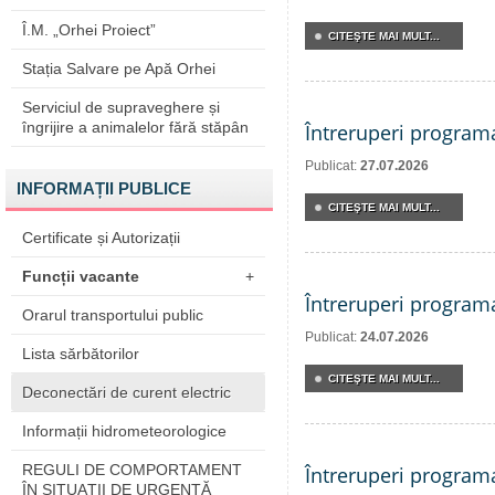
Î.M. „Orhei Proiect”
CITEŞTE MAI MULT...
Stația Salvare pe Apă Orhei
Serviciul de supraveghere și
îngrijire a animalelor fără stăpân
Întreruperi program
Publicat:
27.07.2026
INFORMAȚII PUBLICE
CITEŞTE MAI MULT...
Certificate și Autorizații
Funcții vacante
+
Întreruperi program
Orarul transportului public
Publicat:
24.07.2026
Lista sărbătorilor
CITEŞTE MAI MULT...
Deconectări de curent electric
Informații hidrometeorologice
REGULI DE COMPORTAMENT
Întreruperi program
ÎN SITUAŢII DE URGENŢĂ