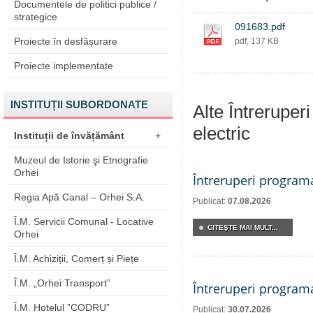
Documentele de politici publice /
strategice
091683.pdf
Proiecte în desfășurare
pdf, 137 KB
Proiecte implementate
INSTITUȚII SUBORDONATE
Alte Întreruper
electric
Instituții de învățământ
+
Muzeul de Istorie şi Etnografie
Orhei
Întreruperi program
Regia Apă Canal – Orhei S.A.
Publicat:
07.08.2026
Î.M. Servicii Comunal - Locative
CITEŞTE MAI MULT...
Orhei
Î.M. Achiziții, Comerț și Piețe
Î.M. „Orhei Transport”
Întreruperi program
Î.M. Hotelul ”CODRU”
Publicat:
30.07.2026