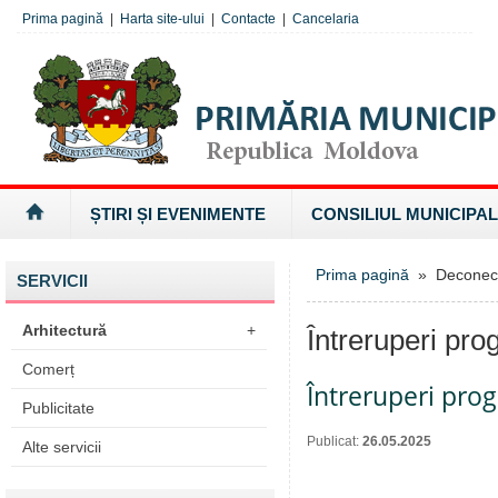
Prima pagină
|
Harta site-ului
|
Contacte
|
Cancelaria
ȘTIRI ȘI EVENIMENTE
CONSILIUL MUNICIPAL
Prima pagină
» Deconectăr
SERVICII
Arhitectură
+
Întreruperi pro
Comerț
Întreruperi pro
Publicitate
Publicat:
26.05.2025
Alte servicii