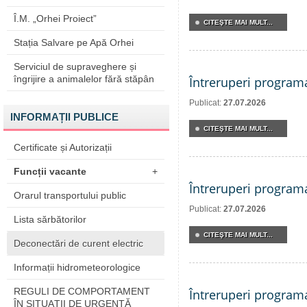
Î.M. „Orhei Proiect”
CITEŞTE MAI MULT...
Stația Salvare pe Apă Orhei
Serviciul de supraveghere și
îngrijire a animalelor fără stăpân
Întreruperi program
Publicat:
27.07.2026
INFORMAȚII PUBLICE
CITEŞTE MAI MULT...
Certificate și Autorizații
Funcții vacante
+
Întreruperi program
Orarul transportului public
Publicat:
27.07.2026
Lista sărbătorilor
CITEŞTE MAI MULT...
Deconectări de curent electric
Informații hidrometeorologice
REGULI DE COMPORTAMENT
Întreruperi program
ÎN SITUAŢII DE URGENŢĂ