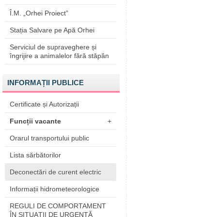
Î.M. „Orhei Proiect”
Stația Salvare pe Apă Orhei
Serviciul de supraveghere și
îngrijire a animalelor fără stăpân
INFORMAȚII PUBLICE
Certificate și Autorizații
Funcții vacante
+
Orarul transportului public
Lista sărbătorilor
Deconectări de curent electric
Informații hidrometeorologice
REGULI DE COMPORTAMENT
ÎN SITUAŢII DE URGENŢĂ