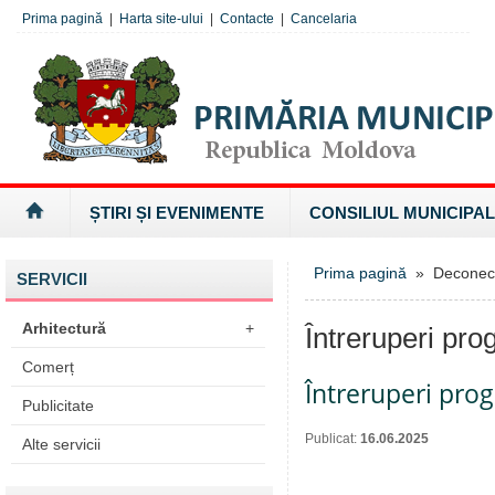
Prima pagină
|
Harta site-ului
|
Contacte
|
Cancelaria
ȘTIRI ȘI EVENIMENTE
CONSILIUL MUNICIPAL
Prima pagină
» Deconectăr
SERVICII
Arhitectură
+
Întreruperi pro
Comerț
Întreruperi pro
Publicitate
Publicat:
16.06.2025
Alte servicii