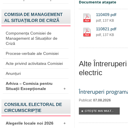
Documente ataşate
COMISIA DE MANAGEMENT
110409.pdf
AL SITUAȚIILOR DE CRIZĂ
pdf, 137 KB
110821.pdf
Componența Comisiei de
pdf, 137 KB
Management al Situațiilor de
Criză
Procese-verbale ale Comisiei
Alte Întreruper
Acte privind activitatea Comisiei
electric
Anunțuri
Arhiva – Comisia pentru
Situații Excepționale
+
Întreruperi program
Publicat:
07.08.2026
CONSILIUL ELECTORAL DE
CIRCUMSCRIPȚIE
CITEŞTE MAI MULT...
Alegerile locale noi 2026
+