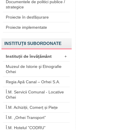
Documentele de politici publice /
strategice
Proiecte în desfășurare
Proiecte implementate
INSTITUȚII SUBORDONATE
Instituții de învățământ
+
Muzeul de Istorie şi Etnografie
Orhei
Regia Apă Canal – Orhei S.A.
Î.M. Servicii Comunal - Locative
Orhei
Î.M. Achiziții, Comerț și Piețe
Î.M. „Orhei Transport”
Î.M. Hotelul ”CODRU”