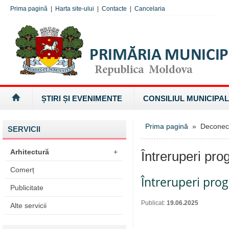
Prima pagină
|
Harta site-ului
|
Contacte
|
Cancelaria
ȘTIRI ȘI EVENIMENTE
CONSILIUL MUNICIPAL
Prima pagină
» Deconectăr
SERVICII
Arhitectură
+
Întreruperi pro
Comerț
Întreruperi pro
Publicitate
Publicat:
19.06.2025
Alte servicii