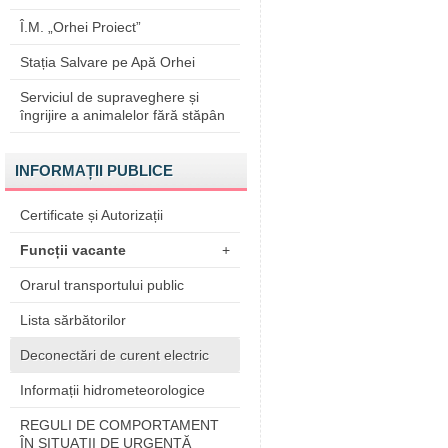
Î.M. „Orhei Proiect”
Stația Salvare pe Apă Orhei
Serviciul de supraveghere și
îngrijire a animalelor fără stăpân
INFORMAȚII PUBLICE
Certificate și Autorizații
Funcții vacante
+
Orarul transportului public
Lista sărbătorilor
Deconectări de curent electric
Informații hidrometeorologice
REGULI DE COMPORTAMENT
ÎN SITUAŢII DE URGENŢĂ