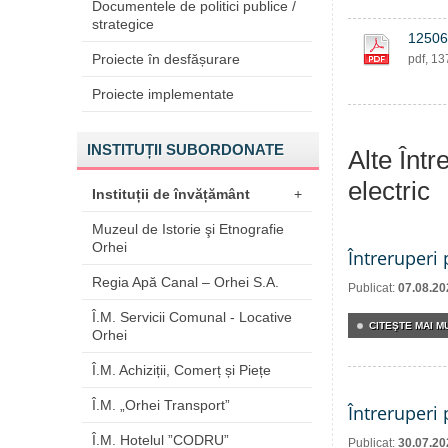
Documentele de politici publice /
strategice
12506
Proiecte în desfășurare
pdf, 1
Proiecte implementate
INSTITUȚII SUBORDONATE
Alte Într
electric
Instituții de învățământ
+
Muzeul de Istorie şi Etnografie
Orhei
Întreruperi
Regia Apă Canal – Orhei S.A.
Publicat:
07.08.20
Î.M. Servicii Comunal - Locative
CITEŞTE MAI MU
Orhei
Î.M. Achiziții, Comerț și Piețe
Î.M. „Orhei Transport”
Întreruperi
Î.M. Hotelul ”CODRU”
Publicat:
30.07.20