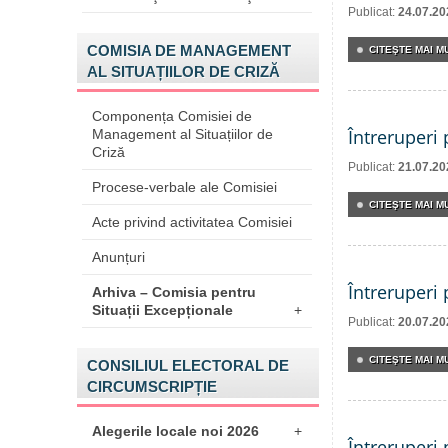
Publicat:
24.07.20
COMISIA DE MANAGEMENT
CITEŞTE MAI MU
AL SITUAȚIILOR DE CRIZĂ
Componența Comisiei de
Întreruperi
Management al Situațiilor de
Criză
Publicat:
21.07.20
Procese-verbale ale Comisiei
CITEŞTE MAI MU
Acte privind activitatea Comisiei
Anunțuri
Întreruperi
Arhiva – Comisia pentru
Situații Excepționale
+
Publicat:
20.07.20
CITEŞTE MAI MU
CONSILIUL ELECTORAL DE
CIRCUMSCRIPȚIE
Alegerile locale noi 2026
+
Întreruperi