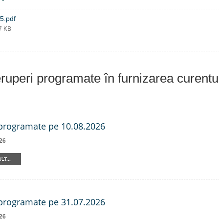
5.pdf
37 KB
eruperi programate în furnizarea curentu
 programate pe 10.08.2026
26
LT...
 programate pe 31.07.2026
26