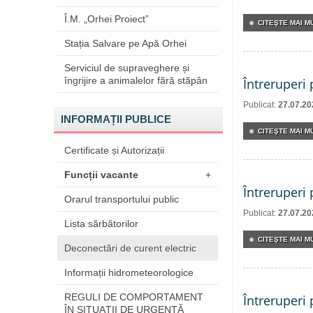
Î.M. „Orhei Proiect”
CITEŞTE MAI MU
Stația Salvare pe Apă Orhei
Serviciul de supraveghere și
îngrijire a animalelor fără stăpân
Întreruperi
Publicat:
27.07.20
INFORMAȚII PUBLICE
CITEŞTE MAI MU
Certificate și Autorizații
Funcții vacante
+
Întreruperi
Orarul transportului public
Publicat:
27.07.20
Lista sărbătorilor
CITEŞTE MAI MU
Deconectări de curent electric
Informații hidrometeorologice
REGULI DE COMPORTAMENT
Întreruperi
ÎN SITUAŢII DE URGENŢĂ