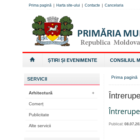
Prima pagină
|
Harta site-ului
|
Contacte
|
Cancelaria
ȘTIRI ȘI EVENIMENTE
CONSILIUL 
Prima pagină
»
SERVICII
Arhitectură
+
Întrerupe
Comerț
Întrerup
Publicitate
Publicat:
08.07.20
Alte servicii