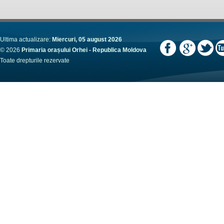
Ultima actualizare:
Miercuri, 05 august 2026
© 2026
Primaria orașului Orhei - Republica Moldova
Toate drepturile rezervate