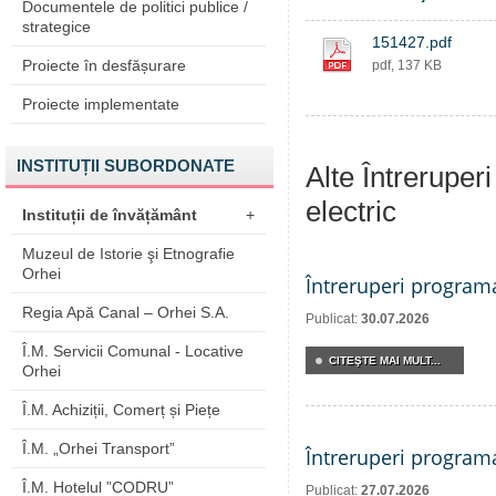
Documentele de politici publice /
strategice
151427.pdf
Proiecte în desfășurare
pdf, 137 KB
Proiecte implementate
INSTITUȚII SUBORDONATE
Alte Întreruper
electric
Instituții de învățământ
+
Muzeul de Istorie şi Etnografie
Orhei
Întreruperi program
Regia Apă Canal – Orhei S.A.
Publicat:
30.07.2026
Î.M. Servicii Comunal - Locative
CITEŞTE MAI MULT...
Orhei
Î.M. Achiziții, Comerț și Piețe
Î.M. „Orhei Transport”
Întreruperi program
Î.M. Hotelul ”CODRU”
Publicat:
27.07.2026