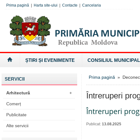
Prima pagină
|
Harta site-ului
|
Contacte
|
Cancelaria
ȘTIRI ȘI EVENIMENTE
CONSILIUL MUNICIPAL
Prima pagină
» Deconectăr
SERVICII
Arhitectură
+
Întreruperi pro
Comerț
Întreruperi pro
Publicitate
Publicat:
13.08.2025
Alte servicii