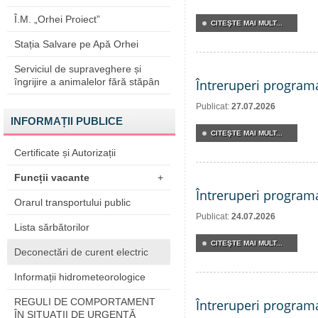
Î.M. „Orhei Proiect”
CITEŞTE MAI MULT...
Stația Salvare pe Apă Orhei
Serviciul de supraveghere și
îngrijire a animalelor fără stăpân
Întreruperi program
Publicat:
27.07.2026
INFORMAȚII PUBLICE
CITEŞTE MAI MULT...
Certificate și Autorizații
Funcții vacante
+
Întreruperi program
Orarul transportului public
Publicat:
24.07.2026
Lista sărbătorilor
CITEŞTE MAI MULT...
Deconectări de curent electric
Informații hidrometeorologice
REGULI DE COMPORTAMENT
Întreruperi program
ÎN SITUAŢII DE URGENŢĂ