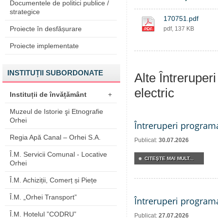
Documentele de politici publice /
strategice
170751.pdf
Proiecte în desfășurare
pdf, 137 KB
Proiecte implementate
INSTITUȚII SUBORDONATE
Alte Întreruper
electric
Instituții de învățământ
+
Muzeul de Istorie şi Etnografie
Orhei
Întreruperi program
Regia Apă Canal – Orhei S.A.
Publicat:
30.07.2026
Î.M. Servicii Comunal - Locative
CITEŞTE MAI MULT...
Orhei
Î.M. Achiziții, Comerț și Piețe
Î.M. „Orhei Transport”
Întreruperi program
Î.M. Hotelul ”CODRU”
Publicat:
27.07.2026