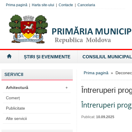
Prima pagină
|
Harta site-ului
|
Contacte
|
Cancelaria
ȘTIRI ȘI EVENIMENTE
CONSILIUL MUNICIPAL
Prima pagină
» Deconectăr
SERVICII
Arhitectură
+
Întreruperi pro
Comerț
Întreruperi pro
Publicitate
Publicat:
10.09.2025
Alte servicii