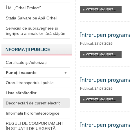
Î.M. „Orhei Proiect”
CITEŞTE MAI MULT...
Stația Salvare pe Apă Orhei
Serviciul de supraveghere și
îngrijire a animalelor fără stăpân
Întreruperi program
Publicat:
27.07.2026
INFORMAȚII PUBLICE
CITEŞTE MAI MULT...
Certificate și Autorizații
Funcții vacante
+
Întreruperi program
Orarul transportului public
Publicat:
24.07.2026
Lista sărbătorilor
CITEŞTE MAI MULT...
Deconectări de curent electric
Informații hidrometeorologice
REGULI DE COMPORTAMENT
Întreruperi program
ÎN SITUAŢII DE URGENŢĂ