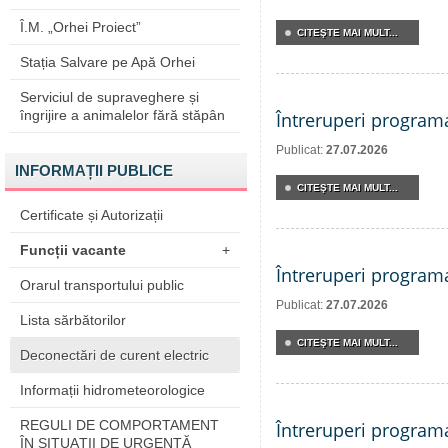
Î.M. „Orhei Proiect”
CITEŞTE MAI MULT...
Stația Salvare pe Apă Orhei
Serviciul de supraveghere și
îngrijire a animalelor fără stăpân
Întreruperi program
Publicat:
27.07.2026
INFORMAȚII PUBLICE
CITEŞTE MAI MULT...
Certificate și Autorizații
Funcții vacante
+
Întreruperi program
Orarul transportului public
Publicat:
27.07.2026
Lista sărbătorilor
CITEŞTE MAI MULT...
Deconectări de curent electric
Informații hidrometeorologice
REGULI DE COMPORTAMENT
Întreruperi program
ÎN SITUAŢII DE URGENŢĂ