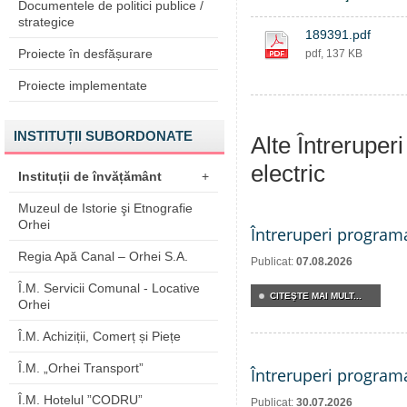
Documentele de politici publice /
strategice
189391.pdf
Proiecte în desfășurare
pdf, 137 KB
Proiecte implementate
INSTITUȚII SUBORDONATE
Alte Întreruper
electric
Instituții de învățământ
+
Muzeul de Istorie şi Etnografie
Orhei
Întreruperi program
Regia Apă Canal – Orhei S.A.
Publicat:
07.08.2026
Î.M. Servicii Comunal - Locative
CITEŞTE MAI MULT...
Orhei
Î.M. Achiziții, Comerț și Piețe
Î.M. „Orhei Transport”
Întreruperi program
Î.M. Hotelul ”CODRU”
Publicat:
30.07.2026