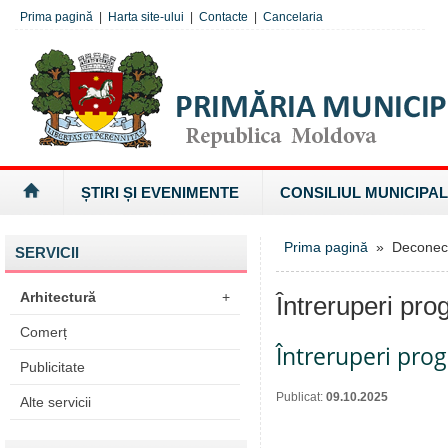
Prima pagină
|
Harta site-ului
|
Contacte
|
Cancelaria
ȘTIRI ȘI EVENIMENTE
CONSILIUL MUNICIPAL
Prima pagină
» Deconectăr
SERVICII
Arhitectură
+
Întreruperi pro
Comerț
Întreruperi pro
Publicitate
Publicat:
09.10.2025
Alte servicii